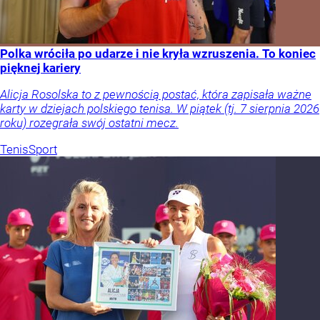
Polka wróciła po udarze i nie kryła wzruszenia. To koniec
pięknej kariery
Alicja Rosolska to z pewnością postać, która zapisała ważne
karty w dziejach polskiego tenisa. W piątek (tj. 7 sierpnia 2026
roku) rozegrała swój ostatni mecz.
Tenis
Sport