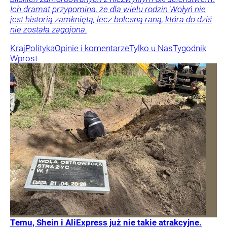
Ich dramat przypomina, że dla wielu rodzin Wołyń nie
jest historią zamkniętą, lecz bolesną raną, która do dziś
nie została zagojona.
Kraj
Polityka
Opinie i komentarze
Tylko u Nas
Tygodnik
Wprost
Temu, Shein i AliExpress już nie takie atrakcyjne.