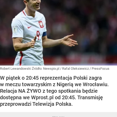
Robert Lewandowski
Źródło:
Newspix.pl
/
Rafal Oleksiewicz / PressFocus
W piątek o 20:45 reprezentacja Polski zagra
w meczu towarzyskim z Nigerią we Wrocławiu.
Relacja NA ŻYWO z tego spotkania będzie
dostępna we Wprost.pl od 20:45. Transmisję
przeprowadzi Telewizja Polska.