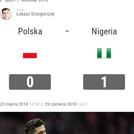
Sport
/
Mundial 2018
Autor:
Łukasz Grzegorczyk
Polska
–
Nigeria
0
1
23
marca
2018
14:54
/
29
czerwca
2018
16:21