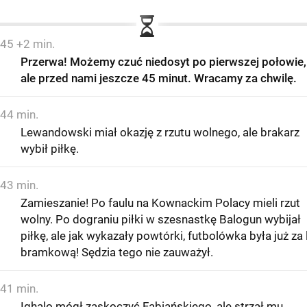
45 +2 min.
Przerwa! Możemy czuć niedosyt po pierwszej połowie,
ale przed nami jeszcze 45 minut. Wracamy za chwilę.
44 min.
Lewandowski miał okazję z rzutu wolnego, ale brakarz
wybił piłkę.
43 min.
Zamieszanie! Po faulu na Kownackim Polacy mieli rzut
wolny. Po dograniu piłki w szesnastkę Balogun wybijał
piłkę, ale jak wykazały powtórki, futbolówka była już za l
bramkową! Sędzia tego nie zauważył.
41 min.
Ighalo mógł zaskoczyć Fabiańskiego, ale strzał mu