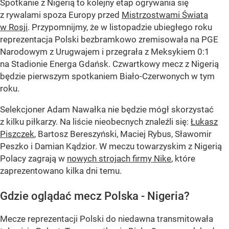
Spotkanie z Nigerią to kolejny etap ogrywania się
z rywalami spoza Europy przed
Mistrzostwami Świata
w Rosji
. Przypomnijmy, że w listopadzie ubiegłego roku
reprezentacja Polski bezbramkowo zremisowała na PGE
Narodowym z Urugwajem i przegrała z Meksykiem 0:1
na Stadionie Energa Gdańsk. Czwartkowy mecz z Nigerią
będzie pierwszym spotkaniem Biało-Czerwonych w tym
roku.
Selekcjoner Adam Nawałka nie będzie mógł skorzystać
z kilku piłkarzy. Na liście nieobecnych znaleźli się:
Łukasz
Piszczek
, Bartosz Bereszyński, Maciej Rybus, Sławomir
Peszko i Damian Kądzior. W meczu towarzyskim z Nigerią
Polacy zagrają w
nowych strojach firmy Nike
, które
zaprezentowano kilka dni temu.
Gdzie oglądać mecz Polska - Nigeria?
Mecze reprezentacji Polski do niedawna transmitowała