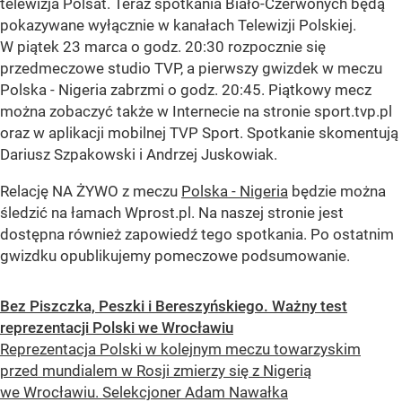
telewizja Polsat. Teraz spotkania Biało-Czerwonych będą
pokazywane wyłącznie w kanałach Telewizji Polskiej.
W piątek 23 marca o godz. 20:30 rozpocznie się
przedmeczowe studio TVP, a pierwszy gwizdek w meczu
Polska - Nigeria zabrzmi o godz. 20:45. Piątkowy mecz
można zobaczyć także w Internecie na stronie sport.tvp.pl
oraz w aplikacji mobilnej TVP Sport. Spotkanie skomentują
Dariusz Szpakowski i Andrzej Juskowiak.
Relację NA ŻYWO z meczu
Polska - Nigeria
będzie można
śledzić na łamach Wprost.pl. Na naszej stronie jest
dostępna również zapowiedź tego spotkania. Po ostatnim
gwizdku opublikujemy pomeczowe podsumowanie.
Bez Piszczka, Peszki i Bereszyńskiego. Ważny test
reprezentacji Polski we Wrocławiu
Reprezentacja Polski w kolejnym meczu towarzyskim
przed mundialem w Rosji zmierzy się z Nigerią
we Wrocławiu. Selekcjoner Adam Nawałka