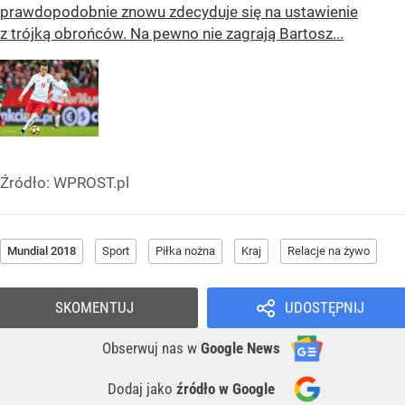
prawdopodobnie znowu zdecyduje się na ustawienie
z trójką obrońców. Na pewno nie zagrają Bartosz...
Źródło:
WPROST.pl
Mundial 2018
Sport
Piłka nożna
Kraj
Relacje na żywo
SKOMENTUJ
UDOSTĘPNIJ
Obserwuj nas
w
Google News
Dodaj jako
źródło w Google