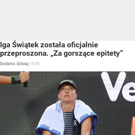
Iga Świątek została oficjalnie
przeproszona. „Za gorszące epitety”
Dodano:
dzisiaj
14:55