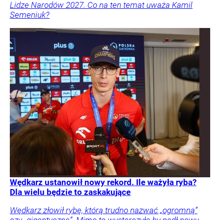
Lidze Narodów 2027. Co na ten temat uważa Kamil
Semeniuk?
Wędkarz ustanowił nowy rekord. Ile ważyła ryba?
Dla wielu będzie to zaskakujące
Wędkarz złowił rybę, którą trudno nazwać „ogromną”