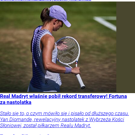
Real Madryt właśnie pobił rekord transferowy! Fortuna
za nastolatka
Stało się to, o czym mówiło się i pisało od dłuższego czasu.
Yan Diomande, rewelacyjny nastolatek z Wybrzeża Kości
Słoniowej, został piłkarzem Realu Madryt.