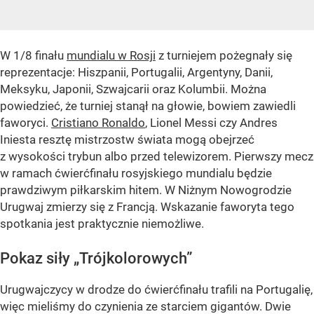
W 1/8 finału
mundialu w Rosji
z turniejem pożegnały się
reprezentacje: Hiszpanii, Portugalii, Argentyny, Danii,
Meksyku, Japonii, Szwajcarii oraz Kolumbii. Można
powiedzieć, że turniej stanął na głowie, bowiem zawiedli
faworyci.
Cristiano Ronaldo
, Lionel Messi czy Andres
Iniesta resztę mistrzostw świata mogą obejrzeć
z wysokości trybun albo przed telewizorem. Pierwszy mecz
w ramach ćwierćfinału rosyjskiego mundialu będzie
prawdziwym piłkarskim hitem. W Niżnym Nowogrodzie
Urugwaj zmierzy się z Francją. Wskazanie faworyta tego
spotkania jest praktycznie niemożliwe.
Pokaz siły „Trójkolorowych”
Urugwajczycy w drodze do ćwierćfinału trafili na Portugalię,
więc mieliśmy do czynienia ze starciem gigantów. Dwie