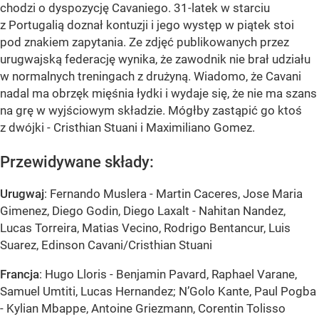
chodzi o dyspozycję Cavaniego. 31-latek w starciu
z Portugalią doznał kontuzji i jego występ w piątek stoi
pod znakiem zapytania. Ze zdjęć publikowanych przez
urugwajską federację wynika, że zawodnik nie brał udziału
w normalnych treningach z drużyną. Wiadomo, że Cavani
nadal ma obrzęk mięśnia łydki i wydaje się, że nie ma szans
na grę w wyjściowym składzie. Mógłby zastąpić go ktoś
z dwójki - Cristhian Stuani i Maximiliano Gomez.
Przewidywane składy:
Urugwaj
: Fernando Muslera - Martin Caceres, Jose Maria
Gimenez, Diego Godin, Diego Laxalt - Nahitan Nandez,
Lucas Torreira, Matias Vecino, Rodrigo Bentancur, Luis
Suarez, Edinson Cavani/Cristhian Stuani
Francja
: Hugo Lloris - Benjamin Pavard, Raphael Varane,
Samuel Umtiti, Lucas Hernandez; N’Golo Kante, Paul Pogba
- Kylian Mbappe, Antoine Griezmann, Corentin Tolisso