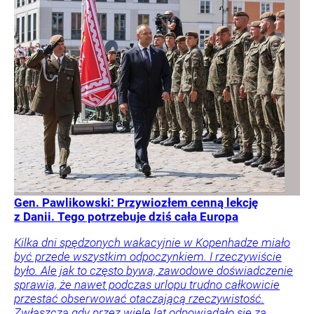
Gen. Pawlikowski: Przywiozłem cenną lekcję
z Danii. Tego potrzebuje dziś cała Europa
Kilka dni spędzonych wakacyjnie w Kopenhadze miało
być przede wszystkim odpoczynkiem. I rzeczywiście
było. Ale jak to często bywa, zawodowe doświadczenie
sprawia, że nawet podczas urlopu trudno całkowicie
przestać obserwować otaczającą rzeczywistość.
Zwłaszcza gdy przez wiele lat odpowiadało się za