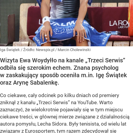
Iga Świątek
/ Źródło:
Newspix.pl
/
Marcin Cholewinski
Wizyta Ewa Woydyłło na kanale „Trzeci Serwis”
odbiła się szerokim echem. Znana psycholog
w zaskakujący sposób oceniła m.in. Igę Świątek
oraz Arynę Sabalenkę.
Co ciekawe, cały odcinek po kilku dniach od premiery
zniknął z kanału „Trzeci Serwis” na YouTube. Warto
zaznaczyć, że wielokrotnie pojawiały się w tym miejscu
ciekawe treści, w głównej mierze związane z działalnością
autora pomysłu, Lecha Sidora. Były tenisista, od wielu lat
związany z Eurosportem, tym razem zdecydował się