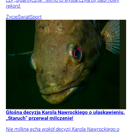
czy „gigantyczną”. Mimo to wystarczyła by padł nowy
rekord.
Życie
Świat
Sport
Głośna decyzja Karola Nawrockiego o ułaskawieniu.
„Staruch” przerwał milczenie!
Nie milkną echa wokół decyzji Karola Nawrockiego o