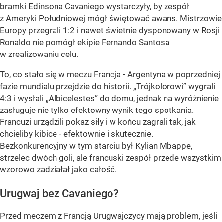
bramki Edinsona Cavaniego wystarczyły, by zespół
z Ameryki Południowej mógł świętować awans. Mistrzowie
Europy przegrali 1:2 i nawet świetnie dysponowany w Rosji
Ronaldo nie pomógł ekipie Fernando Santosa
w zrealizowaniu celu.
To, co stało się w meczu Francja - Argentyna w poprzedniej
fazie mundialu przejdzie do historii. „Trójkolorowi” wygrali
4:3 i wysłali
„Albicelestes”
do domu, jednak na wyróżnienie
zasługuje nie tylko efektowny wynik tego spotkania.
Francuzi urządzili pokaz siły i w końcu zagrali tak, jak
chcieliby kibice - efektownie i skutecznie.
Bezkonkurencyjny w tym starciu był Kylian Mbappe,
strzelec dwóch goli, ale francuski zespół przede wszystkim
wzorowo zadziałał jako całość.
Urugwaj bez Cavaniego?
Przed meczem z Francją Urugwajczycy mają problem, jeśli