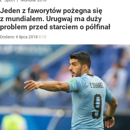
Sport
/
Mundial 2018
Jeden z faworytów pożegna się
z mundialem. Urugwaj ma duży
problem przed starciem o półfinał
Dodano:
6
lipca
2018
8:10