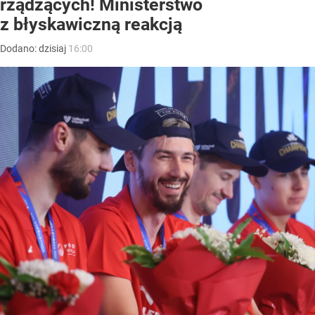
rządzących! Ministerstwo
z błyskawiczną reakcją
Dodano:
dzisiaj
16:00