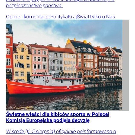
bezpieczeństwo państwa.
Opinie i komentarze
Polityka
Kraj
Świat
Tylko u Nas
Świetne wieści dla kibiców sportu w Polsce!
Komisja Europejska podjęła decyzję
W środę (tj. 5 sierpnia) oficjalnie poinformowano o