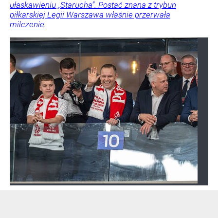
ułaskawieniu „Starucha”. Postać znana z trybun
piłkarskiej Legii Warszawa właśnie przerwała
milczenie.