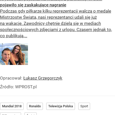
pojawiło się zaskakujące nagranie
Podczas gdy piłkarze kilku reprezentacji walczą o medale
Mistrzostw Świata, nasi reprezentanci udali się już
na wakacje. Zawodnicy chętnie dzielą się w mediach
społecznościowych zdjęciami z urlopu. Czasem jednak to,
co publikują,...
Opracował:
Łukasz Grzegorczyk
Źródło:
WPROST.pl
Mundial 2018
Ronaldo
Telewizja Polska
Sport