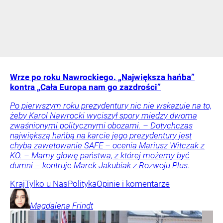
Wrze po roku Nawrockiego. „Największa hańba”
kontra „Cała Europa nam go zazdrości”
Po pierwszym roku prezydentury nic nie wskazuje na to,
żeby Karol Nawrocki wyciszył spory między dwoma
zwaśnionymi politycznymi obozami. – Dotychczas
największą hańbą na karcie jego prezydentury jest
chyba zawetowanie SAFE – ocenia Mariusz Witczak z
KO. – Mamy głowę państwa, z której możemy być
dumni – kontruje Marek Jakubiak z Rozwoju Plus.
Kraj
Tylko u Nas
Polityka
Opinie i komentarze
Magdalena
Frindt