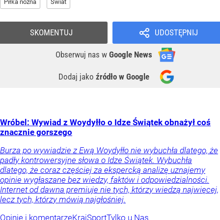
Piłka nożna
Świat
SKOMENTUJ
UDOSTĘPNIJ
Obserwuj nas
w
Google News
Dodaj jako
źródło w Google
Wróbel: Wywiad z Woydyłło o Idze Świątek obnażył coś
znacznie gorszego
Burza po wywiadzie z Ewą Woydyłło nie wybuchła dlatego, że
padły kontrowersyjne słowa o Idze Świątek. Wybuchła
dlatego, że coraz częściej za ekspercką analizę uznajemy
opinie wygłaszane bez wiedzy, faktów i odpowiedzialności.
Internet od dawna premiuje nie tych, którzy wiedzą najwięcej,
lecz tych, którzy mówią najgłośniej.
Opinie i komentarze
Kraj
Sport
Tylko u Nas