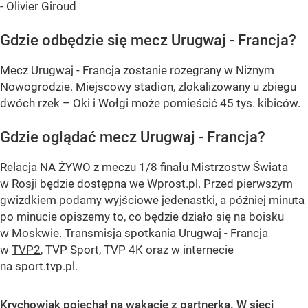
- Olivier Giroud
Gdzie odbędzie się mecz Urugwaj - Francja?
Mecz Urugwaj - Francja zostanie rozegrany w Niżnym
Nowogrodzie. Miejscowy stadion, zlokalizowany u zbiegu
dwóch rzek – Oki i Wołgi może pomieścić 45 tys. kibiców.
Gdzie oglądać mecz Urugwaj - Francja?
Relacja NA ŻYWO z meczu 1/8 finału Mistrzostw Świata
w Rosji będzie dostępna we Wprost.pl. Przed pierwszym
gwizdkiem podamy wyjściowe jedenastki, a później minuta
po minucie opiszemy to, co będzie działo się na boisku
w Moskwie. Transmisja spotkania Urugwaj - Francja
w
TVP2
, TVP Sport, TVP 4K oraz w internecie
na sport.tvp.pl.
Krychowiak pojechał na wakacje z partnerką. W sieci