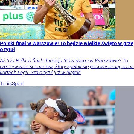
Polski finał w Warszawie! To będzie wielkie święto w grze
o tytuł
Aż trzy Polki w finale turnieju tenisowego w Warszawie? To
rzeczywiście scenariusz, który spełnił się podczas zmagań na
kortach Legii. Gra o tytuł już w piątek!
Tenis
Sport