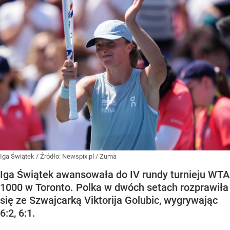
Iga Świątek
/ Źródło:
Newspix.pl
/
Zuma
Iga Świątek awansowała do IV rundy turnieju WTA
1000 w Toronto. Polka w dwóch setach rozprawiła
się ze Szwajcarką Viktorija Golubic, wygrywając
6:2, 6:1.