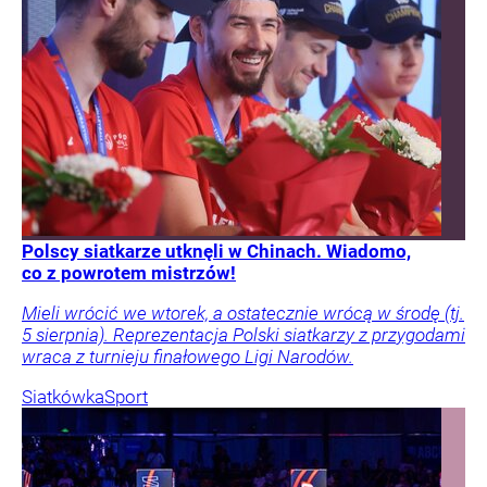
Polscy siatkarze utknęli w Chinach. Wiadomo,
co z powrotem mistrzów!
Mieli wrócić we wtorek, a ostatecznie wrócą w środę (tj.
5 sierpnia). Reprezentacja Polski siatkarzy z przygodami
wraca z turnieju finałowego Ligi Narodów.
Siatkówka
Sport