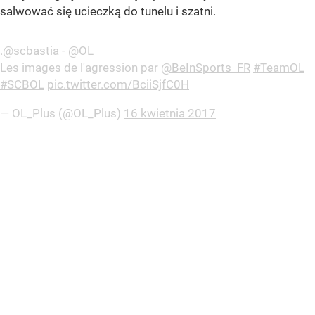
salwować się ucieczką do tunelu i szatni.
.
@scbastia
-
@OL
Les images de l'agression par
@BeInSports_FR
#TeamOL
#SCBOL
pic.twitter.com/BciiSjfC0H
— OL_Plus (@OL_Plus)
16 kwietnia 2017