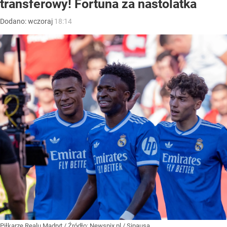
transferowy! Fortuna za nastolatka
Dodano:
wczoraj
18:14
Piłkarze Realu Madryt
/ Źródło:
Newspix.pl
/
Sipausa