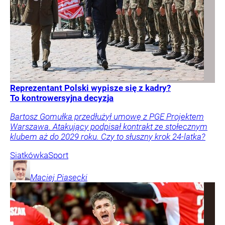
Reprezentant Polski wypisze się z kadry?
To kontrowersyjna decyzja
Bartosz Gomułka przedłużył umowę z PGE Projektem
Warszawa. Atakujący podpisał kontrakt ze stołecznym
klubem aż do 2029 roku. Czy to słuszny krok 24-latka?
Siatkówka
Sport
Maciej
Piasecki