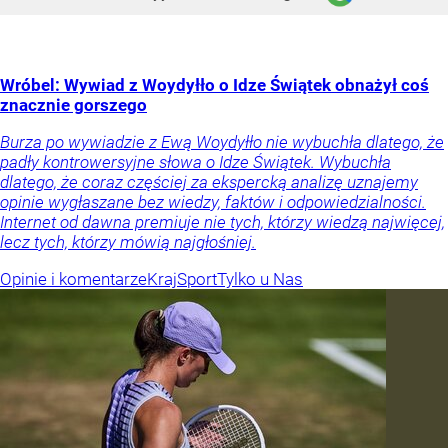
Wróbel: Wywiad z Woydyłło o Idze Świątek obnażył coś
znacznie gorszego
Burza po wywiadzie z Ewą Woydyłło nie wybuchła dlatego, że
padły kontrowersyjne słowa o Idze Świątek. Wybuchła
dlatego, że coraz częściej za ekspercką analizę uznajemy
opinie wygłaszane bez wiedzy, faktów i odpowiedzialności.
Internet od dawna premiuje nie tych, którzy wiedzą najwięcej,
lecz tych, którzy mówią najgłośniej.
Opinie i komentarze
Kraj
Sport
Tylko u Nas