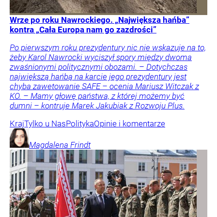
Wrze po roku Nawrockiego. „Największa hańba”
kontra „Cała Europa nam go zazdrości”
Po pierwszym roku prezydentury nic nie wskazuje na to,
żeby Karol Nawrocki wyciszył spory między dwoma
zwaśnionymi politycznymi obozami. – Dotychczas
największą hańbą na karcie jego prezydentury jest
chyba zawetowanie SAFE – ocenia Mariusz Witczak z
KO. – Mamy głowę państwa, z której możemy być
dumni – kontruje Marek Jakubiak z Rozwoju Plus.
Kraj
Tylko u Nas
Polityka
Opinie i komentarze
Magdalena
Frindt