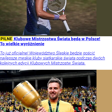
PILNE
Klubowe Mistrzostwa Świata będą w Polsce!
To wielkie wyróżnienie
To już oficjalne! Województwo Śląskie będzie gościć
najlepsze męskie kluby siatkarskie świata podczas dwóch
kolejnych edycji Klubowych Mistrzostw Świata.