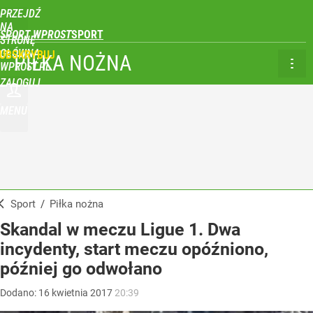
PRZEJDŹ
NA
SPORT WPROST
STRONĘ
GŁÓWNĄ
UBSKRYBUJ
PIŁKA NOŻNA
WPROST.PL
ZALOGUJ
MENU
Sport
/
Piłka nożna
Skandal w meczu Ligue 1. Dwa
incydenty, start meczu opóźniono,
później go odwołano
Dodano:
16
kwietnia
2017
20:39