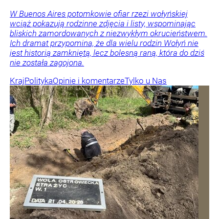
W Buenos Aires potomkowie ofiar rzezi wołyńskiej
wciąż pokazują rodzinne zdjęcia i listy, wspominając
bliskich zamordowanych z niezwykłym okrucieństwem.
Ich dramat przypomina, że dla wielu rodzin Wołyń nie
jest historią zamkniętą, lecz bolesną raną, która do dziś
nie została zagojona.
Kraj
Polityka
Opinie i komentarze
Tylko u Nas