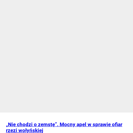
„Nie chodzi o zemstę”. Mocny apel w sprawie ofiar
rzezi wołyńskiej