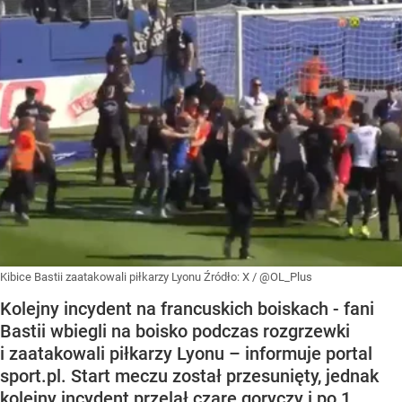
Kibice Bastii zaatakowali piłkarzy Lyonu
Źródło:
X
/
@OL_Plus
Kolejny incydent na francuskich boiskach - fani
Bastii wbiegli na boisko podczas rozgrzewki
i zaatakowali piłkarzy Lyonu – informuje portal
sport.pl. Start meczu został przesunięty, jednak
kolejny incydent przelał czarę goryczy i po 1.