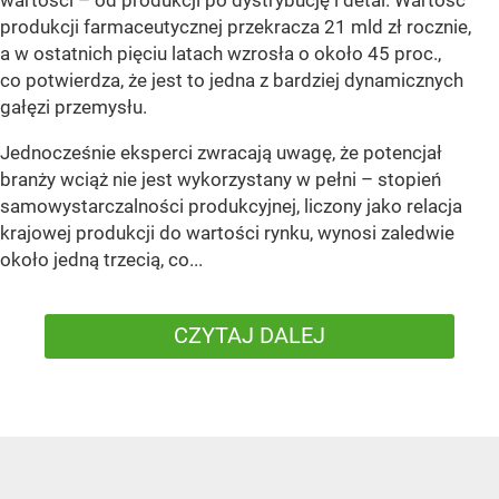
wartości – od produkcji po dystrybucję i detal. Wartość
produkcji farmaceutycznej przekracza 21 mld zł rocznie,
a w ostatnich pięciu latach wzrosła o około 45 proc.,
co potwierdza, że jest to jedna z bardziej dynamicznych
gałęzi przemysłu.
Jednocześnie eksperci zwracają uwagę, że potencjał
branży wciąż nie jest wykorzystany w pełni – stopień
samowystarczalności produkcyjnej, liczony jako relacja
krajowej produkcji do wartości rynku, wynosi zaledwie
około jedną trzecią, co...
CZYTAJ DALEJ