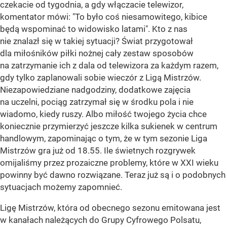
czekacie od tygodnia, a gdy włączacie telewizor,
komentator mówi: "To było coś niesamowitego, kibice
będą wspominać to widowisko latami". Kto z nas
nie znalazł się w takiej sytuacji? Świat przygotował
dla miłośników piłki nożnej cały zestaw sposobów
na zatrzymanie ich z dala od telewizora za każdym razem,
gdy tylko zaplanowali sobie wieczór z Ligą Mistrzów.
Niezapowiedziane nadgodziny, dodatkowe zajęcia
na uczelni, pociąg zatrzymał się w środku pola i nie
wiadomo, kiedy ruszy. Albo miłość twojego życia chce
koniecznie przymierzyć jeszcze kilka sukienek w centrum
handlowym, zapominając o tym, że w tym sezonie Liga
Mistrzów gra już od 18.55. Ile świetnych rozgrywek
omijaliśmy przez prozaiczne problemy, które w XXI wieku
powinny być dawno rozwiązane. Teraz już są i o podobnych
sytuacjach możemy zapomnieć.
Ligę Mistrzów, która od obecnego sezonu emitowana jest
w kanałach należących do Grupy Cyfrowego Polsatu,