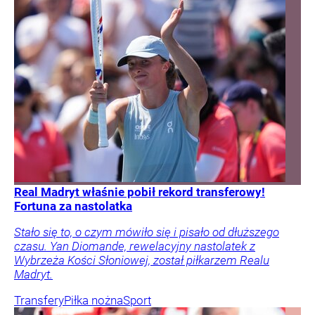
Real Madryt właśnie pobił rekord transferowy!
Fortuna za nastolatka
Stało się to, o czym mówiło się i pisało od dłuższego
czasu. Yan Diomande, rewelacyjny nastolatek z
Wybrzeża Kości Słoniowej, został piłkarzem Realu
Madryt.
Transfery
Piłka nożna
Sport