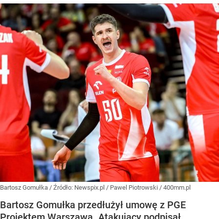
Bartosz Gomułka
/ Źródło:
Newspix.pl
/
Pawel Piotrowski / 400mm.pl
Bartosz Gomułka przedłużył umowę z PGE
Projektem Warszawa. Atakujący podpisał