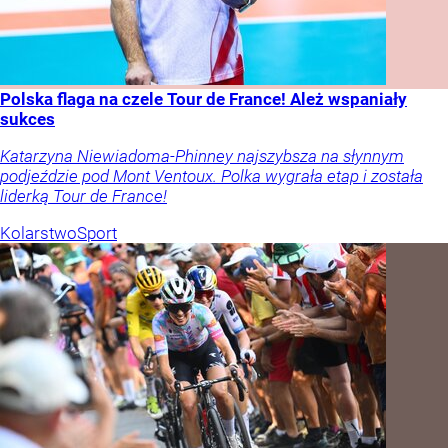
Polska flaga na czele Tour de France! Ależ wspaniały
sukces
Katarzyna Niewiadoma-Phinney najszybsza na słynnym
podjeździe pod Mont Ventoux. Polka wygrała etap i została
liderką Tour de France!
Kolarstwo
Sport