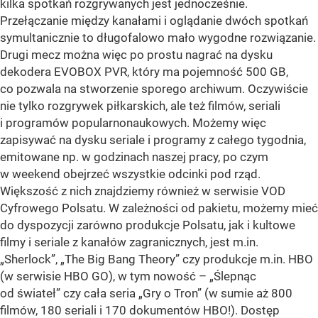
kilka spotkań rozgrywanych jest jednocześnie.
Przełączanie między kanałami i oglądanie dwóch spotkań
symultanicznie to długofalowo mało wygodne rozwiązanie.
Drugi mecz można więc po prostu nagrać na dysku
dekodera EVOBOX PVR, który ma pojemność 500 GB,
co pozwala na stworzenie sporego archiwum. Oczywiście
nie tylko rozgrywek piłkarskich, ale też filmów, seriali
i programów popularnonaukowych. Możemy więc
zapisywać na dysku seriale i programy z całego tygodnia,
emitowane np. w godzinach naszej pracy, po czym
w weekend obejrzeć wszystkie odcinki pod rząd.
Większość z nich znajdziemy również w serwisie VOD
Cyfrowego Polsatu. W zależności od pakietu, możemy mieć
do dyspozycji zarówno produkcje Polsatu, jak i kultowe
filmy i seriale z kanałów zagranicznych, jest m.in.
„Sherlock”, „The Big Bang Theory” czy produkcje m.in. HBO
(w serwisie HBO GO), w tym nowość – „Ślepnąc
od świateł” czy cała seria „Gry o Tron” (w sumie aż 800
filmów, 180 seriali i 170 dokumentów HBO!). Dostęp