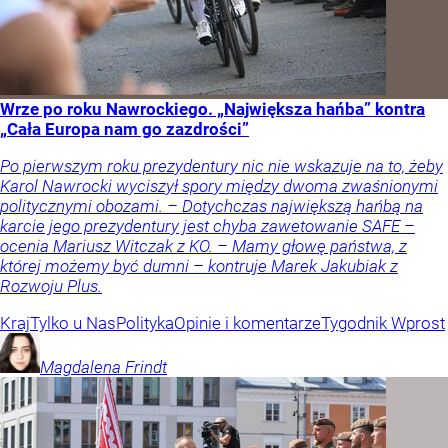
Wrze po roku Nawrockiego. „Największa hańba” kontra
„Cała Europa nam go zazdrości”
Po pierwszym roku prezydentury nic nie wskazuje na to, żeby
Karol Nawrocki wyciszył spory między dwoma zwaśnionymi
politycznymi obozami. – Dotychczas największą hańbą na
karcie jego prezydentury jest chyba zawetowanie SAFE –
ocenia Mariusz Witczak z KO. – Mamy głowę państwa, z
której możemy być dumni – kontruje Marek Jakubiak z
Rozwoju Plus.
Kraj
Tylko u Nas
Polityka
Opinie i komentarze
Tygodnik Wprost
Magdalena
Frindt