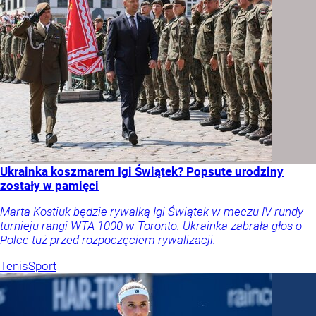
Ukrainka koszmarem Igi Świątek? Popsute urodziny
zostały w pamięci
Marta Kostiuk będzie rywalką Igi Świątek w meczu IV rundy
turnieju rangi WTA 1000 w Toronto. Ukrainka zabrała głos o
Polce tuż przed rozpoczęciem rywalizacji.
Tenis
Sport