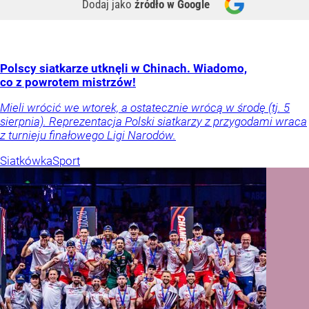
Dodaj jako
źródło w Google
Polscy siatkarze utknęli w Chinach. Wiadomo,
co z powrotem mistrzów!
Mieli wrócić we wtorek, a ostatecznie wrócą w środę (tj. 5
sierpnia). Reprezentacja Polski siatkarzy z przygodami wraca
z turnieju finałowego Ligi Narodów.
Siatkówka
Sport