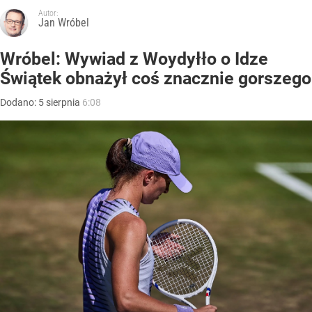
Autor:
Jan Wróbel
Wróbel: Wywiad z Woydyłło o Idze
Świątek obnażył coś znacznie gorszego
Dodano:
5
sierpnia
6:08