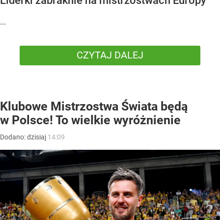
Liderki zabraknie na mistrzostwach Europy
...
CZYTAJ DALEJ
Klubowe Mistrzostwa Świata będą
w Polsce! To wielkie wyróżnienie
Dodano:
dzisiaj
14:09