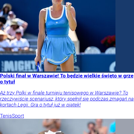
Polski finał w Warszawie! To będzie wielkie święto w grze
o tytuł
Aż trzy Polki w finale turnieju tenisowego w Warszawie? To
rzeczywiście scenariusz, który spełnił się podczas zmagań na
kortach Legii. Gra o tytuł już w piątek!
Tenis
Sport