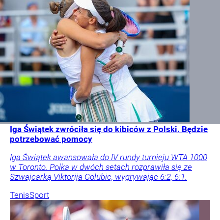
Iga Świątek zwróciła się do kibiców z Polski. Będzie
potrzebować pomocy
Iga Świątek awansowała do IV rundy turnieju WTA 1000
w Toronto. Polka w dwóch setach rozprawiła się ze
Szwajcarką Viktorija Golubic, wygrywając 6:2, 6:1.
Tenis
Sport