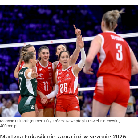
Martyna Łukasik (numer 11)
/ Źródło:
Newspix.pl
/
Pawel Piotrowski /
400mm.pl
Martyna Łukasik nie zagra już w sezonie 2026