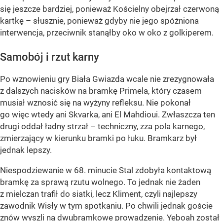
się jeszcze bardziej, ponieważ Kościelny obejrzał czerwoną
kartkę – słusznie, ponieważ gdyby nie jego spóźniona
interwencja, przeciwnik stanąłby oko w oko z golkiperem.
Samobój i rzut karny
Po wznowieniu gry Biała Gwiazda wcale nie zrezygnowała
z dalszych nacisków na bramkę Primela, który czasem
musiał wznosić się na wyżyny refleksu. Nie pokonał
go więc wtedy ani Skvarka, ani El Mahdioui. Zwłaszcza ten
drugi oddał ładny strzał – techniczny, zza pola karnego,
zmierzający w kierunku bramki po łuku. Bramkarz był
jednak lepszy.
Niespodziewanie w 68. minucie Stal zdobyła kontaktową
bramkę za sprawą rzutu wolnego. To jednak nie żaden
z mielczan trafił do siatki, lecz Kliment, czyli najlepszy
zawodnik Wisły w tym spotkaniu. Po chwili jednak goście
znów wyszli na dwubramkowe prowadzenie. Yeboah został