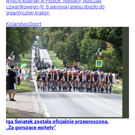
wyścig kolarski w Polsce. Niestety, podczas
czwartkowego (tj. 6 sierpnia) etapu doszło do
gigantycznej kraksy.
Kolarstwo
Sport
Iga Świątek została oficjalnie przeproszona.
„Za gorszące epitety”