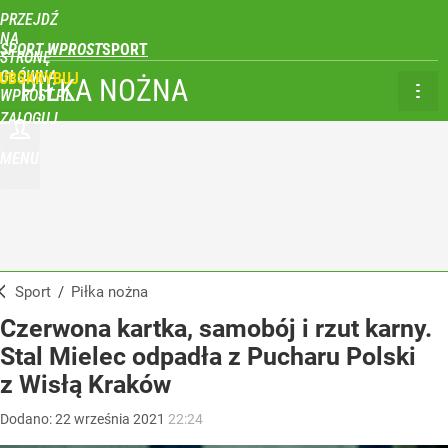
PRZEJDŹ
NA
SPORT WPROST
STRONĘ
GŁÓWNĄ
UBSKRYBUJ
PIŁKA NOŻNA
WPROST.PL
ZALOGUJ
MENU
Sport
/
Piłka nożna
Czerwona kartka, samobój i rzut karny.
Stal Mielec odpadła z Pucharu Polski
z Wisłą Kraków
Dodano:
22
września
2021
22:24