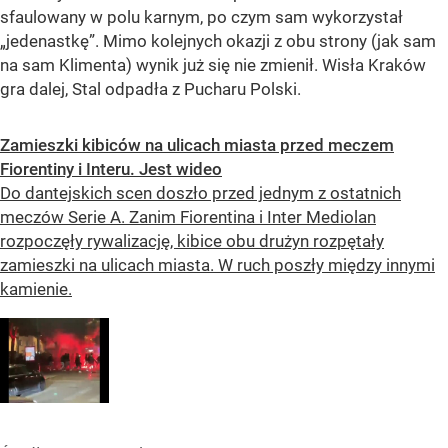
sfaulowany w polu karnym, po czym sam wykorzystał
„jedenastkę”. Mimo kolejnych okazji z obu strony (jak sam
na sam Klimenta) wynik już się nie zmienił. Wisła Kraków
gra dalej, Stal odpadła z Pucharu Polski.
Zamieszki kibiców na ulicach miasta przed meczem
Fiorentiny i Interu. Jest wideo
Do dantejskich scen doszło przed jednym z ostatnich
meczów Serie A. Zanim Fiorentina i Inter Mediolan
rozpoczęły rywalizację, kibice obu drużyn rozpętały
zamieszki na ulicach miasta. W ruch poszły między innymi
kamienie.