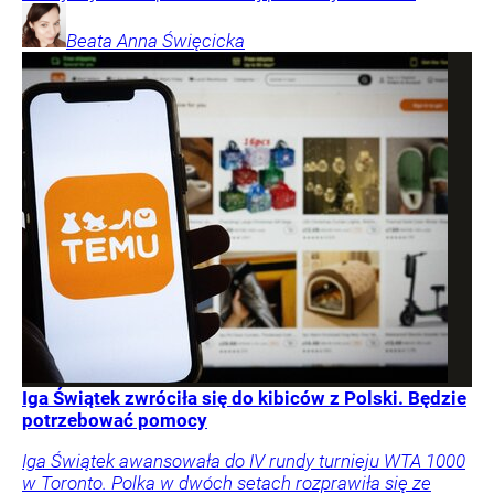
Beata Anna
Święcicka
Iga Świątek zwróciła się do kibiców z Polski. Będzie
potrzebować pomocy
Iga Świątek awansowała do IV rundy turnieju WTA 1000
w Toronto. Polka w dwóch setach rozprawiła się ze