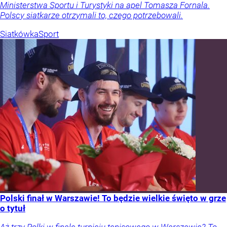
Ministerstwa Sportu i Turystyki na apel Tomasza Fornala.
Polscy siatkarze otrzymali to, czego potrzebowali.
Siatkówka
Sport
Polski finał w Warszawie! To będzie wielkie święto w grze
o tytuł
Aż trzy Polki w finale turnieju tenisowego w Warszawie? To