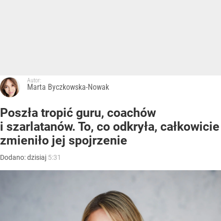
Autor:
Marta Byczkowska-Nowak
Poszła tropić guru, coachów
i szarlatanów. To, co odkryła, całkowicie
zmieniło jej spojrzenie
Dodano:
dzisiaj
5:31