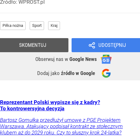
Źródło:
WPROST.pl
Piłka nożna
Sport
Kraj
SKOMENTUJ
UDOSTĘPNIJ
Obserwuj nas
w
Google News
Dodaj jako
źródło w Google
Reprezentant Polski wypisze się z kadry?
To kontrowersyjna decyzja
Bartosz Gomułka przedłużył umowę z PGE Projektem
Warszawa. Atakujący podpisał kontrakt ze stołecznym
klubem aż do 2029 roku. Czy to słuszny krok 24-latka?