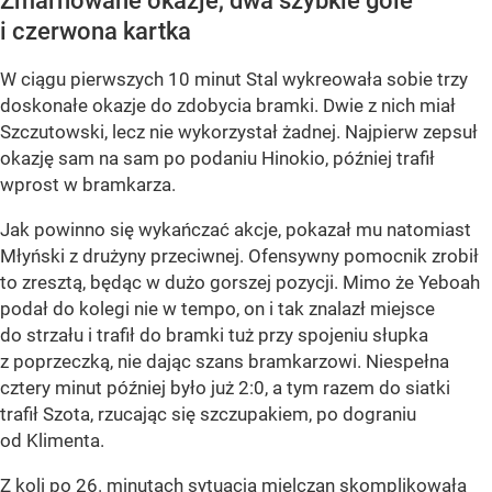
Zmarnowane okazje, dwa szybkie gole
i czerwona kartka
W ciągu pierwszych 10 minut Stal wykreowała sobie trzy
doskonałe okazje do zdobycia bramki. Dwie z nich miał
Szczutowski, lecz nie wykorzystał żadnej. Najpierw zepsuł
okazję sam na sam po podaniu Hinokio, później trafił
wprost w bramkarza.
Jak powinno się wykańczać akcje, pokazał mu natomiast
Młyński z drużyny przeciwnej. Ofensywny pomocnik zrobił
to zresztą, będąc w dużo gorszej pozycji. Mimo że Yeboah
podał do kolegi nie w tempo, on i tak znalazł miejsce
do strzału i trafił do bramki tuż przy spojeniu słupka
z poprzeczką, nie dając szans bramkarzowi. Niespełna
cztery minut później było już 2:0, a tym razem do siatki
trafił Szota, rzucając się szczupakiem, po dograniu
od Klimenta.
Z koli po 26. minutach sytuacja mielczan skomplikowała