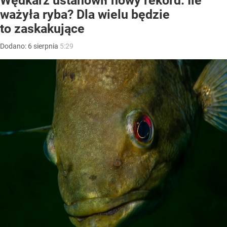
Wędkarz ustanowił nowy rekord. Ile
ważyła ryba? Dla wielu będzie
to zaskakujące
Dodano:
6
sierpnia
5:29