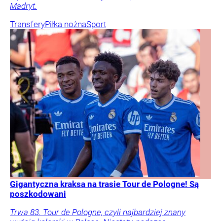
Madryt.
Transfery
Piłka nożna
Sport
Gigantyczna kraksa na trasie Tour de Pologne! Są
poszkodowani
Trwa 83. Tour de Pologne, czyli najbardziej znany