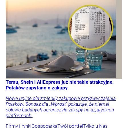
Temu, Shein i AliExpress już nie takie atrakcyjne.
Polaków zapytano o zakupy
Nowe unijne cła zmieniły zakupowe przyzwyczajenia
Polaków. Sondaż dla „Wprost” pokazuje, że niemal
połowa badanych ograniczyła zakupy na azjatyckich
platformach.
Firmy i rynki
Gospodarka
Twój portfel
Tylko u Nas