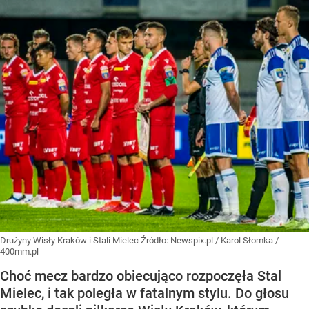
Drużyny Wisły Kraków i Stali Mielec
Źródło:
Newspix.pl
/
Karol Słomka /
400mm.pl
Choć mecz bardzo obiecująco rozpoczęła Stal
Mielec, i tak poległa w fatalnym stylu. Do głosu