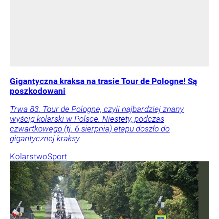
Gigantyczna kraksa na trasie Tour de Pologne! Są
poszkodowani
Trwa 83. Tour de Pologne, czyli najbardziej znany
wyścig kolarski w Polsce. Niestety, podczas
czwartkowego (tj. 6 sierpnia) etapu doszło do
gigantycznej kraksy.
Kolarstwo
Sport