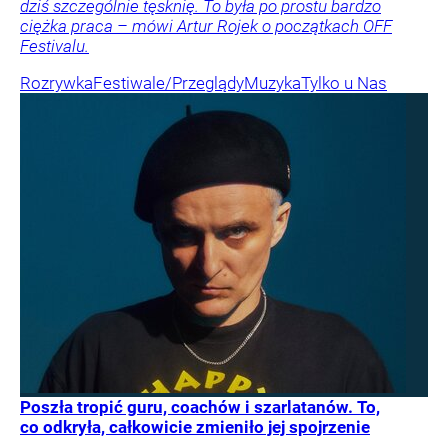
dziś szczególnie tęsknię. To była po prostu bardzo
ciężka praca – mówi Artur Rojek o początkach OFF
Festivalu.
Rozrywka
Festiwale/Przeglądy
Muzyka
Tylko u Nas
Poszła tropić guru, coachów i szarlatanów. To,
co odkryła, całkowicie zmieniło jej spojrzenie