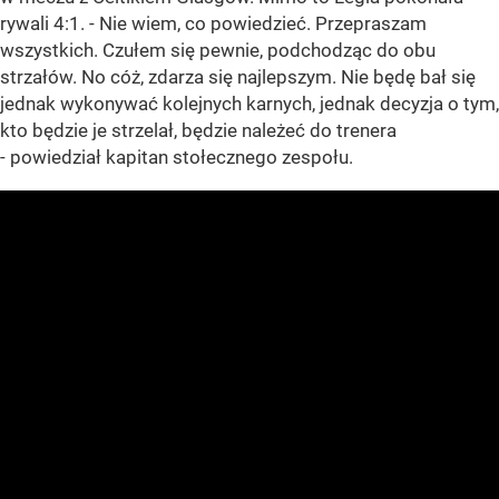
rywali 4:1. - Nie wiem, co powiedzieć. Przepraszam
wszystkich. Czułem się pewnie, podchodząc do obu
strzałów. No cóż, zdarza się najlepszym. Nie będę bał się
jednak wykonywać kolejnych karnych, jednak decyzja o tym,
kto będzie je strzelał, będzie należeć do trenera
- powiedział kapitan stołecznego zespołu.