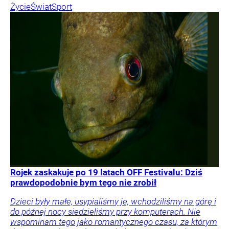
Życie
Świat
Sport
Rojek zaskakuje po 19 latach OFF Festivalu: Dziś
prawdopodobnie bym tego nie zrobił
Dzieci były małe, usypialiśmy je, wchodziliśmy na górę i
do późnej nocy siedzieliśmy przy komputerach. Nie
wspominam tego jako romantycznego czasu, za którym