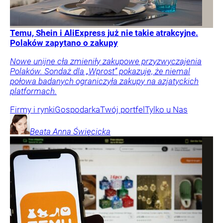
Temu, Shein i AliExpress już nie takie atrakcyjne.
Polaków zapytano o zakupy
Nowe unijne cła zmieniły zakupowe przyzwyczajenia
Polaków. Sondaż dla „Wprost” pokazuje, że niemal
połowa badanych ograniczyła zakupy na azjatyckich
platformach.
Firmy i rynki
Gospodarka
Twój portfel
Tylko u Nas
Beata Anna
Święcicka