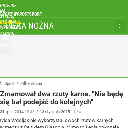
PRZEJDŹ
NA
SPORT WPROST
STRONĘ
GŁÓWNĄ
UBSKRYBUJ
PIŁKA NOŻNA
WPROST.PL
ZALOGUJ
MENU
Sport
/
Piłka nożna
Zmarnował dwa rzuty karne. "Nie będę
się bał podejść do kolejnych"
31
lipca
2014
15:43
/
13
stycznia
2015
11:34
Ivica Vrdoljak nie wykorzystał dwóch rzutów karnych
w meczu z Celtikiem Glasgow. Mimo to Legia pokonała