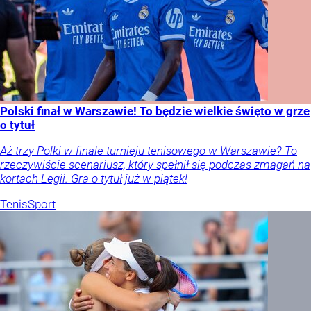
Polski finał w Warszawie! To będzie wielkie święto w grze
o tytuł
Aż trzy Polki w finale turnieju tenisowego w Warszawie? To
rzeczywiście scenariusz, który spełnił się podczas zmagań na
kortach Legii. Gra o tytuł już w piątek!
Tenis
Sport