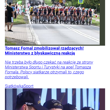
Tomasz Fornal zmobilizował rządzących!
Ministerstwo z błyskawiczną reakcją
Nie trzeba było długo czekać na reakcję ze strony
Ministerstwa Sportu i Turystyki na apel Tomasza
Fornala. Polscy siatkarze otrzymali to, czego
potrzebowali.
Siatkówka
Sport