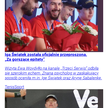
Iga Świątek została oficjalnie przeproszona.
„Za gorszące epitety”
Wizyta Ewa Woydyłło na kanale „Trzeci Serwis” odbiła
się szerokim echem. Znana psycholog w zaskakujący
sposób oceniła m.in. Igę Świątek oraz Arynę Sabalenkę.
Tenis
Sport