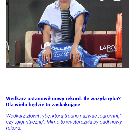
Wędkarz ustanowił nowy rekord. Ile ważyła ryba?
Dla wielu będzie to zaskakujące
Wędkarz złowił rybę, którą trudno nazwać „ogromną”
czy „gigantyczną”. Mimo to wystarczyła by padł nowy
rekord.