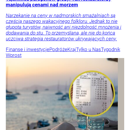
manipulują cenami nad morzem
Narzekanie na ceny w nadmorskich smażalniach są
częścią naszego wakacyjnego folkloru. Jednak to nie
głupota turystów, naiwność ani niezdolność mnożenia i
dodawania do stu. To przemyślana, ale nie do końca
uczciwa strategia restauratorów ukrywających ceny.
Finanse i inwestycje
Podróże
Kraj
Tylko u Nas
Tygodnik
Wprost