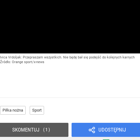
Ivica Vrdoljak: Przepraszam wszystkich. Nie będę bał się podejść do kolejnych karnych
Źródło:
Orange sport/x-news
Piłka nożna
Sport
SKOMENTUJ
UDOSTĘPNIJ
1