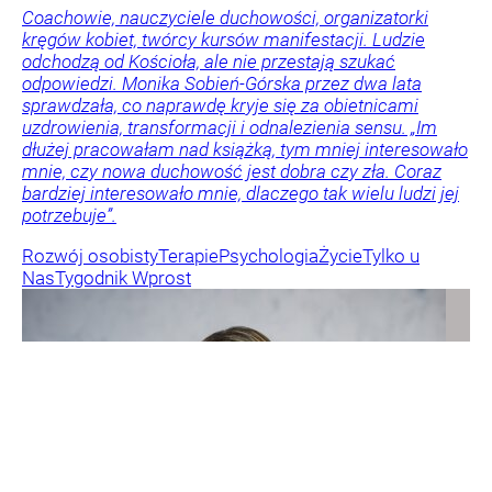
Coachowie, nauczyciele duchowości, organizatorki
kręgów kobiet, twórcy kursów manifestacji. Ludzie
odchodzą od Kościoła, ale nie przestają szukać
odpowiedzi. Monika Sobień-Górska przez dwa lata
sprawdzała, co naprawdę kryje się za obietnicami
uzdrowienia, transformacji i odnalezienia sensu. „Im
dłużej pracowałam nad książką, tym mniej interesowało
mnie, czy nowa duchowość jest dobra czy zła. Coraz
bardziej interesowało mnie, dlaczego tak wielu ludzi jej
potrzebuje”.
Rozwój osobisty
Terapie
Psychologia
Życie
Tylko u
Nas
Tygodnik Wprost