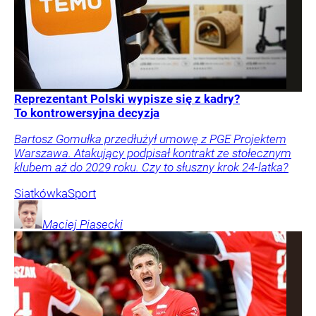
Reprezentant Polski wypisze się z kadry?
To kontrowersyjna decyzja
Bartosz Gomułka przedłużył umowę z PGE Projektem
Warszawa. Atakujący podpisał kontrakt ze stołecznym
klubem aż do 2029 roku. Czy to słuszny krok 24-latka?
Siatkówka
Sport
Maciej
Piasecki