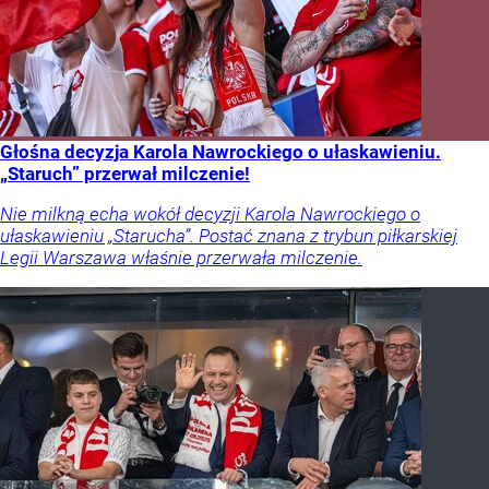
Głośna decyzja Karola Nawrockiego o ułaskawieniu.
„Staruch” przerwał milczenie!
Nie milkną echa wokół decyzji Karola Nawrockiego o
ułaskawieniu „Starucha”. Postać znana z trybun piłkarskiej
Legii Warszawa właśnie przerwała milczenie.