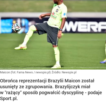
Maicon (fot. Fama News / newspix.pl)
Źródło:
Newspix.pl
Obrońca reprezentacji Brazylii Maicon został
usunięty ze zgrupowania. Brazylijczyk miał
w "rażący" sposób pogwałcić dyscyplinę - podaje
Sport.pl.