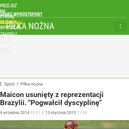
PRZEJDŹ
NA
SPORT WPROST
STRONĘ
GŁÓWNĄ
UBSKRYBUJ
PIŁKA NOŻNA
WPROST.PL
ZALOGUJ
MENU
Sport
/
Piłka nożna
Maicon usunięty z reprezentacji
Brazylii. "Pogwałcił dyscyplinę"
9
września
2014
13:31
/
13
stycznia
2015
11:35