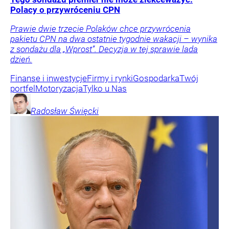
Polacy o przywróceniu CPN
Prawie dwie trzecie Polaków chce przywrócenia
pakietu CPN na dwa ostatnie tygodnie wakacji – wynika
z sondażu dla „Wprost”. Decyzja w tej sprawie lada
dzień.
Finanse i inwestycje
Firmy i rynki
Gospodarka
Twój
portfel
Motoryzacja
Tylko u Nas
Radosław
Święcki