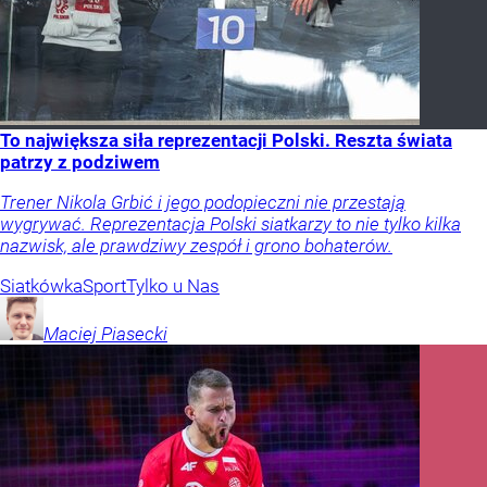
To największa siła reprezentacji Polski. Reszta świata
patrzy z podziwem
Trener Nikola Grbić i jego podopieczni nie przestają
wygrywać. Reprezentacja Polski siatkarzy to nie tylko kilka
nazwisk, ale prawdziwy zespół i grono bohaterów.
Siatkówka
Sport
Tylko u Nas
Maciej
Piasecki