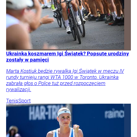
Ukrainka koszmarem Igi Świątek? Popsute urodziny
zostały w pamięci
Marta Kostiuk będzie rywalką Igi Świątek w meczu IV
rundy turnieju rangi WTA 1000 w Toronto. Ukrainka
zabrała głos o Polce tuż przed rozpoczęciem
rywalizacji.
Tenis
Sport