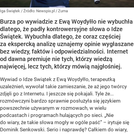
Iga Świątek
/ Źródło:
Newspix.pl
/
Zuma
Burza po wywiadzie z Ewą Woydyłło nie wybuchła
dlatego, że padły kontrowersyjne słowa o Idze
Świątek. Wybuchła dlatego, że coraz częściej
za ekspercką analizę uznajemy opinie wygłaszane
bez wiedzy, faktów i odpowiedzialności. Internet
od dawna premiuje nie tych, którzy wiedzą
najwięcej, lecz tych, którzy mówią najgłośniej.
Wywiad o Idze Swiątek z Ewą Woydyłło, terapeutką
uzależnień, wywołał takie zamieszanie, że aż jego twórcy
zdjęli go z Internetu. I jeszcze się pokajali. Tyle że...
rozmówczyni bardzo sprawnie posłużyła się językiem
powszechnie używanym w rozmowach, w wielu
podcastach i programach hulających po sieci. „Nie
do wiary, że takie słowa mogły w ogóle paść” – irytuje się
Dominik Senkowski. Serio i naprawdę? Całkiem do wiary,