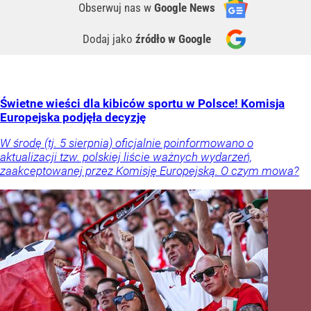
Obserwuj nas
w
Google News
Dodaj jako
źródło w Google
Świetne wieści dla kibiców sportu w Polsce! Komisja
Europejska podjęła decyzję
W środę (tj. 5 sierpnia) oficjalnie poinformowano o
aktualizacji tzw. polskiej liście ważnych wydarzeń,
zaakceptowanej przez Komisję Europejską. O czym mowa?