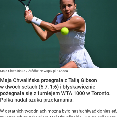
Maja Chwalińska
/ Źródło:
Newspix.pl
/
Abaca
Maja Chwalińska przegrała z Talią Gibson
w dwóch setach (5:7, 1:6) i błyskawicznie
pożegnała się z turniejem WTA 1000 w Toronto.
Polka nadal szuka przełamania.
W ostatnich tygodniach można było nasłuchiwać doniesień,