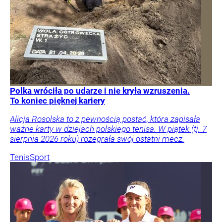
Polka wróciła po udarze i nie kryła wzruszenia.
To koniec pięknej kariery
Alicja Rosolska to z pewnością postać, która zapisała
ważne karty w dziejach polskiego tenisa. W piątek (tj. 7
sierpnia 2026 roku) rozegrała swój ostatni mecz.
Tenis
Sport