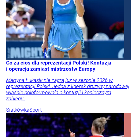
Co za cios dla reprezentacji Polski! Kontuzja
i operacja zamiast mistrzostw Europy
Martyna Łukasik nie zagra już w sezonie 2026 w
reprezentacji Polski. Jedna z liderek drużyny narodowej
właśnie poinformowała o kontuzji i koniecznym
zabiegu.
Siatkówka
Sport