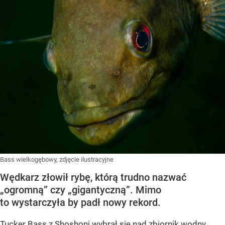
Bass wielkogębowy, zdjęcie ilustracyjne
Wędkarz złowił rybę, którą trudno nazwać
„ogromną” czy „gigantyczną”. Mimo
to wystarczyła by padł nowy rekord.
Tucker Bass z Shoshoni
wybrał się nad zbiornik wodny,