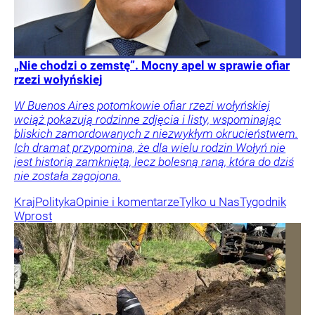
„Nie chodzi o zemstę”. Mocny apel w sprawie ofiar
rzezi wołyńskiej
W Buenos Aires potomkowie ofiar rzezi wołyńskiej
wciąż pokazują rodzinne zdjęcia i listy, wspominając
bliskich zamordowanych z niezwykłym okrucieństwem.
Ich dramat przypomina, że dla wielu rodzin Wołyń nie
jest historią zamkniętą, lecz bolesną raną, która do dziś
nie została zagojona.
Kraj
Polityka
Opinie i komentarze
Tylko u Nas
Tygodnik
Wprost