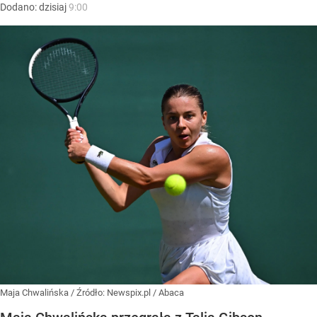
Dodano:
dzisiaj
9:00
Maja Chwalińska
/ Źródło:
Newspix.pl
/
Abaca