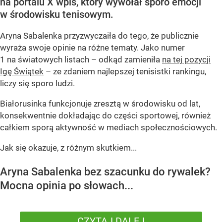
na portalu X wpis, który wywołał sporo emocji
w środowisku tenisowym.
Aryna Sabalenka przyzwyczaiła do tego, że publicznie
wyraża swoje opinie na różne tematy. Jako numer
1 na światowych listach – odkąd zamieniła
na tej pozycji
Igę Świątek
– ze zdaniem najlepszej tenisistki rankingu,
liczy się sporo ludzi.
Białorusinka funkcjonuje zresztą w środowisku od lat,
konsekwentnie dokładając do części sportowej, również
całkiem sporą aktywność w mediach społecznościowych.
Jak się okazuje, z różnym skutkiem...
Aryna Sabalenka bez szacunku do rywalek?
Mocna opinia po słowach...
CZYTAJ DALEJ