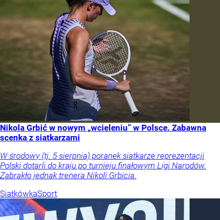
Nikola Grbić w nowym „wcieleniu” w Polsce. Zabawna
scenka z siatkarzami
W środowy (tj. 5 sierpnia) poranek siatkarze reprezentacji
Polski dotarli do kraju po turnieju finałowym Ligi Narodów.
Zabrakło jednak trenera Nikoli Grbicia.
Siatkówka
Sport