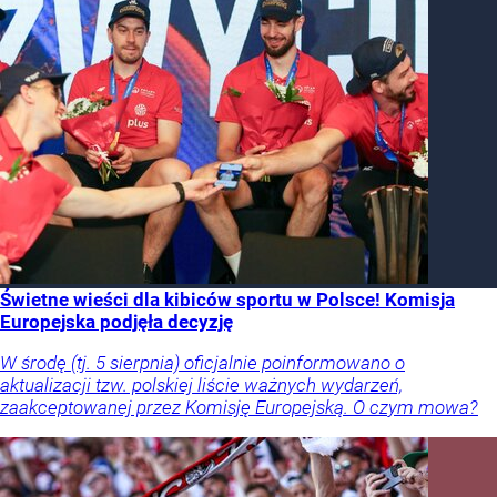
Świetne wieści dla kibiców sportu w Polsce! Komisja
Europejska podjęła decyzję
W środę (tj. 5 sierpnia) oficjalnie poinformowano o
aktualizacji tzw. polskiej liście ważnych wydarzeń,
zaakceptowanej przez Komisję Europejską. O czym mowa?