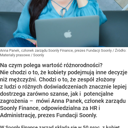
Anna Panek, członek zarządu Soonly Finance, prezes Fundacji Soonly
/ Źródło:
Materiały prasowe
/
Soonly
Na czym polega wartość różnorodności?
Nie chodzi o to, że kobiety podejmują inne decyzje
niż mężczyźni. Chodzi o to, że zespół złożony
z ludzi o różnych doświadczeniach znacznie lepiej
dostrzega zarówno szanse, jak i potencjalne
zagrożenia – mówi Anna Panek, członek zarządu
Soonly Finance, odpowiedzialna za HR i
Administrację, prezes Fundacji Soonly.
W Soonly Finance zarząd składa się w 50 proc. z kobiet