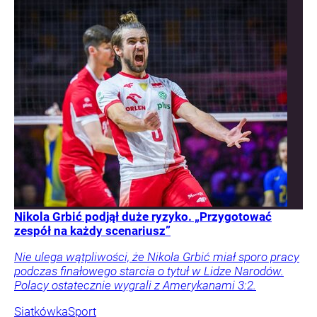
Nikola Grbić podjął duże ryzyko. „Przygotować
zespół na każdy scenariusz”
Nie ulega wątpliwości, że Nikola Grbić miał sporo pracy
podczas finałowego starcia o tytuł w Lidze Narodów.
Polacy ostatecznie wygrali z Amerykanami 3:2.
Siatkówka
Sport