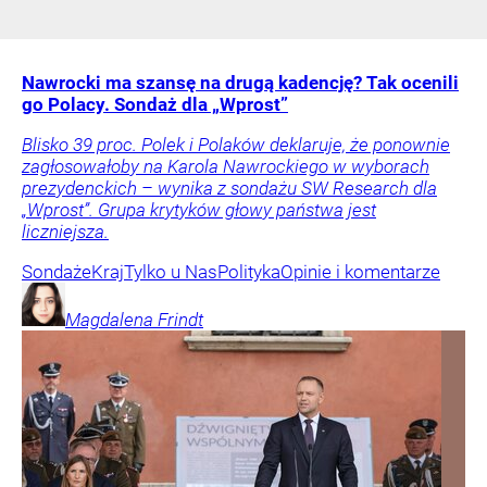
Nawrocki ma szansę na drugą kadencję? Tak ocenili
go Polacy. Sondaż dla „Wprost”
Blisko 39 proc. Polek i Polaków deklaruje, że ponownie
zagłosowałoby na Karola Nawrockiego w wyborach
prezydenckich – wynika z sondażu SW Research dla
„Wprost”. Grupa krytyków głowy państwa jest
liczniejsza.
Sondaże
Kraj
Tylko u Nas
Polityka
Opinie i komentarze
Magdalena
Frindt