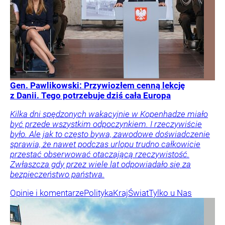
Gen. Pawlikowski: Przywiozłem cenną lekcję
z Danii. Tego potrzebuje dziś cała Europa
Kilka dni spędzonych wakacyjnie w Kopenhadze miało
być przede wszystkim odpoczynkiem. I rzeczywiście
było. Ale jak to często bywa, zawodowe doświadczenie
sprawia, że nawet podczas urlopu trudno całkowicie
przestać obserwować otaczającą rzeczywistość.
Zwłaszcza gdy przez wiele lat odpowiadało się za
bezpieczeństwo państwa.
Opinie i komentarze
Polityka
Kraj
Świat
Tylko u Nas