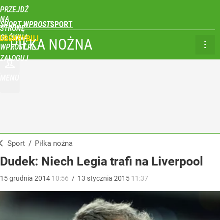
PRZEJDŹ
NA
SPORT WPROST
STRONĘ
GŁÓWNĄ
UBSKRYBUJ
PIŁKA NOŻNA
WPROST.PL
ZALOGUJ
MENU
Sport
/
Piłka nożna
Dudek: Niech Legia trafi na Liverpool
15
grudnia
2014
10:56
/
13
stycznia
2015
11:37