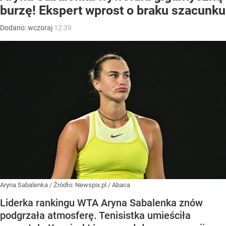
burzę! Ekspert wprost o braku szacunku
Dodano:
wczoraj
12:39
Aryna Sabalenka
/ Źródło:
Newspix.pl
/
Abaca
Liderka rankingu WTA Aryna Sabalenka znów
podgrzała atmosferę. Tenisistka umieściła