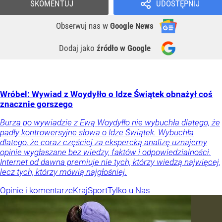
SKOMENTUJ
UDOSTĘPNIJ
Obserwuj nas
w
Google News
Dodaj jako
źródło w Google
Wróbel: Wywiad z Woydyłło o Idze Świątek obnażył coś
znacznie gorszego
Burza po wywiadzie z Ewą Woydyłło nie wybuchła dlatego, że
padły kontrowersyjne słowa o Idze Świątek. Wybuchła
dlatego, że coraz częściej za ekspercką analizę uznajemy
opinie wygłaszane bez wiedzy, faktów i odpowiedzialności.
Internet od dawna premiuje nie tych, którzy wiedzą najwięcej,
lecz tych, którzy mówią najgłośniej.
Opinie i komentarze
Kraj
Sport
Tylko u Nas