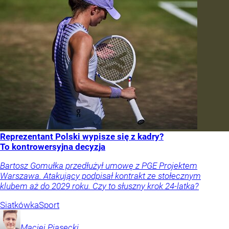
Reprezentant Polski wypisze się z kadry?
To kontrowersyjna decyzja
Bartosz Gomułka przedłużył umowę z PGE Projektem
Warszawa. Atakujący podpisał kontrakt ze stołecznym
klubem aż do 2029 roku. Czy to słuszny krok 24-latka?
Siatkówka
Sport
Maciej
Piasecki