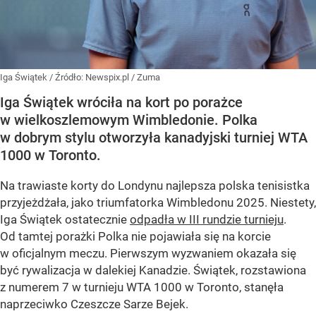
Iga Świątek
/ Źródło:
Newspix.pl
/
Zuma
Iga Świątek wróciła na kort po porażce
w wielkoszlemowym Wimbledonie. Polka
w dobrym stylu otworzyła kanadyjski turniej WTA
1000 w Toronto.
Na trawiaste korty do Londynu najlepsza polska tenisistka
przyjeżdżała, jako triumfatorka Wimbledonu 2025. Niestety,
Iga Świątek ostatecznie
odpadła w III rundzie turnieju
.
Od tamtej porażki Polka nie pojawiała się na korcie
w oficjalnym meczu. Pierwszym wyzwaniem okazała się
być rywalizacja w dalekiej Kanadzie. Świątek, rozstawiona
z numerem 7 w turnieju WTA 1000 w Toronto, stanęła
naprzeciwko Czeszcze Sarze Bejek.