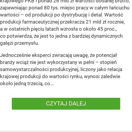
krajowego PKB i ponad 26 mld zł wartości dodanej brutto,
zapewniając ponad 80 tys. miejsc pracy w całym łańcuchu
wartości – od produkcji po dystrybucję i detal. Wartość
produkcji farmaceutycznej przekracza 21 mld zł rocznie,
a w ostatnich pięciu latach wzrosła o około 45 proc.,
co potwierdza, że jest to jedna z bardziej dynamicznych
gałęzi przemysłu.
Jednocześnie eksperci zwracają uwagę, że potencjał
branży wciąż nie jest wykorzystany w pełni – stopień
samowystarczalności produkcyjnej, liczony jako relacja
krajowej produkcji do wartości rynku, wynosi zaledwie
około jedną trzecią, co...
CZYTAJ DALEJ