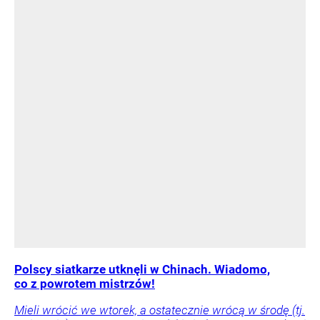
Polscy siatkarze utknęli w Chinach. Wiadomo,
co z powrotem mistrzów!
Mieli wrócić we wtorek, a ostatecznie wrócą w środę (tj.