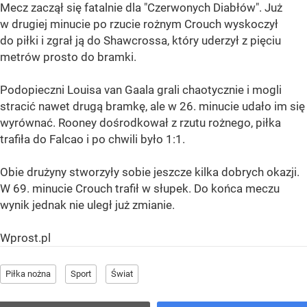
Mecz zaczął się fatalnie dla "Czerwonych Diabłów". Już
w drugiej minucie po rzucie rożnym Crouch wyskoczył
do piłki i zgrał ją do Shawcrossa, który uderzył z pięciu
metrów prosto do bramki.
Podopieczni Louisa van Gaala grali chaotycznie i mogli
stracić nawet drugą bramkę, ale w 26. minucie udało im się
wyrównać. Rooney dośrodkował z rzutu rożnego, piłka
trafiła do Falcao i po chwili było 1:1.
Obie drużyny stworzyły sobie jeszcze kilka dobrych okazji.
W 69. minucie Crouch trafił w słupek. Do końca meczu
wynik jednak nie uległ już zmianie.
Wprost.pl
Piłka nożna
Sport
Świat