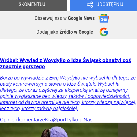
SKOMENTUJ
UDOSTĘPNIJ
Obserwuj nas
w
Google News
Dodaj jako
źródło w Google
Wróbel: Wywiad z Woydyłło o Idze Świątek obnażył coś
znacznie gorszego
Burza po wywiadzie z Ewą Woydyłło nie wybuchła dlatego, że
padły kontrowersyjne słowa o Idze Świątek. Wybuchła
dlatego, że coraz częściej za ekspercką analizę uznajemy
opinie wygłaszane bez wiedzy, faktów i odpowiedzialności.
Internet od dawna premiuje nie tych, którzy wiedzą najwięcej,
lecz tych, którzy mówią najgłośniej.
Opinie i komentarze
Kraj
Sport
Tylko u Nas