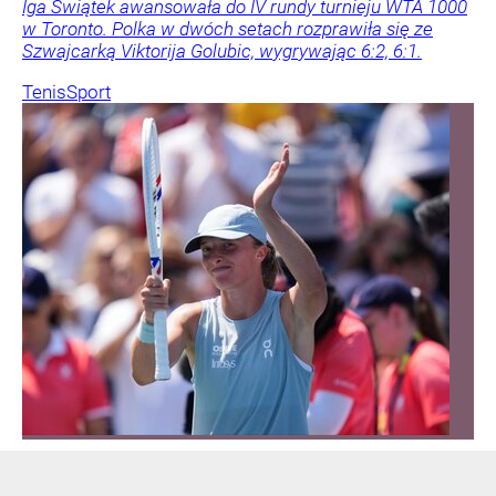
Iga Świątek awansowała do IV rundy turnieju WTA 1000
w Toronto. Polka w dwóch setach rozprawiła się ze
Szwajcarką Viktorija Golubic, wygrywając 6:2, 6:1.
Tenis
Sport