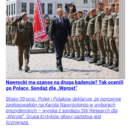
Nawrocki ma szansę na drugą kadencję? Tak ocenili
go Polacy. Sondaż dla „Wprost”
Blisko 39 proc. Polek i Polaków deklaruje, że ponownie
zagłosowałoby na Karola Nawrockiego w wyborach
prezydenckich – wynika z sondażu SW Research dla
„Wprost”. Grupa krytyków głowy państwa jest
liczniejsza.