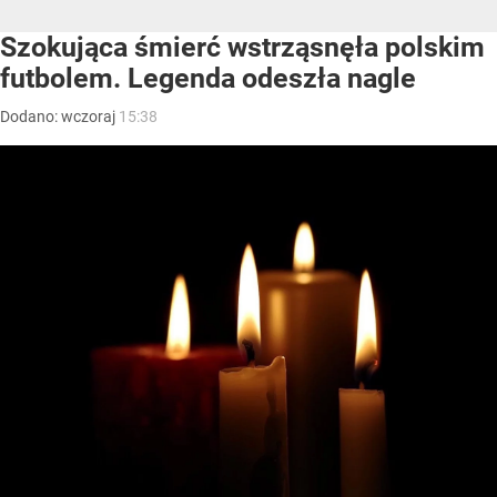
Szokująca śmierć wstrząsnęła polskim
futbolem. Legenda odeszła nagle
Dodano:
wczoraj
15:38