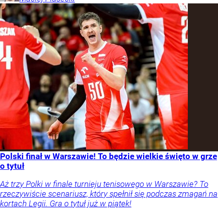
Polski finał w Warszawie! To będzie wielkie święto w grze
o tytuł
Aż trzy Polki w finale turnieju tenisowego w Warszawie? To
rzeczywiście scenariusz, który spełnił się podczas zmagań na
kortach Legii. Gra o tytuł już w piątek!