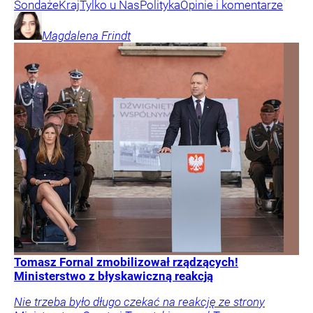
Sondaże
Kraj
Tylko u Nas
Polityka
Opinie i komentarze
Magdalena
Frindt
Tomasz Fornal zmobilizował rządzących!
Ministerstwo z błyskawiczną reakcją
Nie trzeba było długo czekać na reakcję ze strony