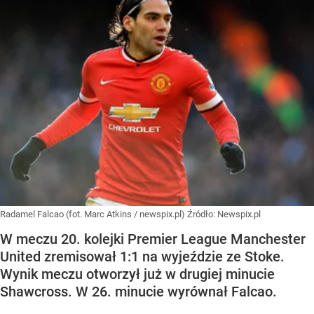
Radamel Falcao (fot. Marc Atkins / newspix.pl)
Źródło:
Newspix.pl
W meczu 20. kolejki Premier League Manchester
United zremisował 1:1 na wyjeździe ze Stoke.
Wynik meczu otworzył już w drugiej minucie
Shawcross. W 26. minucie wyrównał Falcao.