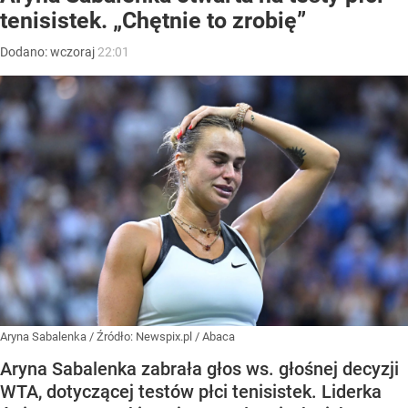
tenisistek. „Chętnie to zrobię”
Dodano:
wczoraj
22:01
Aryna Sabalenka
/ Źródło:
Newspix.pl
/
Abaca
Aryna Sabalenka zabrała głos ws. głośnej decyzji
WTA, dotyczącej testów płci tenisistek. Liderka