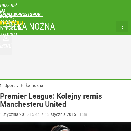
PRZEJDŹ
NA
SPORT WPROST
STRONĘ
GŁÓWNĄ
UBSKRYBUJ
PIŁKA NOŻNA
WPROST.PL
ZALOGUJ
MENU
Sport
/
Piłka nożna
Premier League: Kolejny remis
Manchesteru United
1
stycznia
2015
15:44
/
13
stycznia
2015
11:38