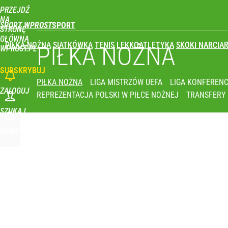
PRZEJDŹ
Udostępnij
0
Skomentuj
NA
SPORT WPROST
STRONĘ
GŁÓWNĄ
PIŁKA NOŻNA
SIATKÓWKA
TENIS
LEKKOATLETYKA
SKOKI NARCIAR
Wróbel: Wywiad z Woydyłło o Idze Świątek obnaży
PIŁKA NOŻNA
WPROST.PL
SUBSKRYBUJ
dodaj
PIŁKA NOŻNA
LIGA MISTRZÓW UEFA
LIGA KONFERENC
ZALOGUJ
REPREZENTACJA POLSKI W PIŁCE NOŻNEJ
TRANSFERY
Prawdziwa wartość różnorodności
SZUKAJ
MENU
dodaj
Świetne wieści dla kibiców sportu w Polsce! Komis
dodaj