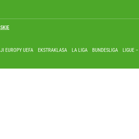
SKIE
ł coś znacznie gorszego
JI EUROPY UEFA
EKSTRAKLASA
LA LIGA
BUNDESLIGA
LIGUE –
ja Europejska podjęła decyzję