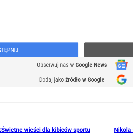
STĘPNIJ
Obserwuj nas
w
Google News
Dodaj jako
źródło w Google
k
Świetne wieści dla kibiców sportu
Nikola