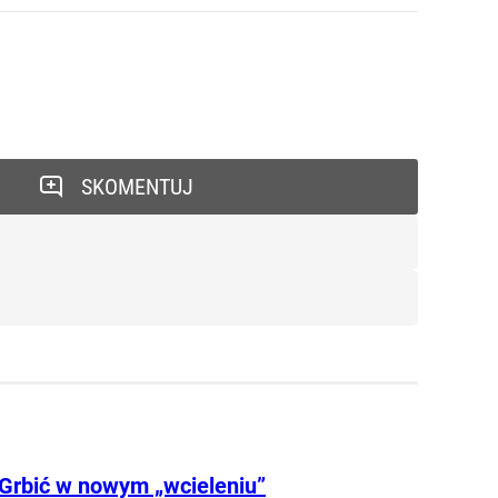
SKOMENTUJ
 Grbić w nowym „wcieleniu”