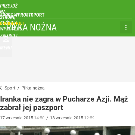
PRZEJDŹ
NA
SPORT WPROST
STRONĘ
GŁÓWNĄ
UBSKRYBUJ
PIŁKA NOŻNA
WPROST.PL
ZALOGUJ
MENU
Sport
/
Piłka nożna
Iranka nie zagra w Pucharze Azji. Mąż
zabrał jej paszport
17
września
2015
14:50
/
18
września
2015
12:59