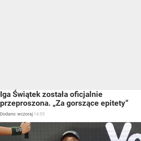
Iga Świątek została oficjalnie
przeproszona. „Za gorszące epitety”
Dodano:
wczoraj
14:55