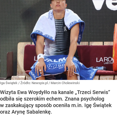
Iga Świątek
/ Źródło:
Newspix.pl
/
Marcin Cholewinski
Wizyta Ewa Woydyłło na kanale „Trzeci Serwis”
odbiła się szerokim echem. Znana psycholog
w zaskakujący sposób oceniła m.in. Igę Świątek
oraz Arynę Sabalenkę.