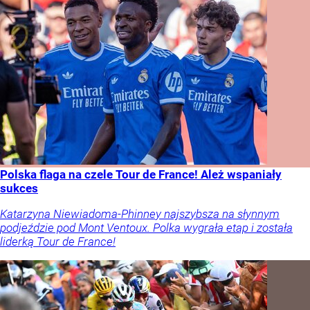
Polska flaga na czele Tour de France! Ależ wspaniały
sukces
Katarzyna Niewiadoma-Phinney najszybsza na słynnym
podjeździe pod Mont Ventoux. Polka wygrała etap i została
liderką Tour de France!