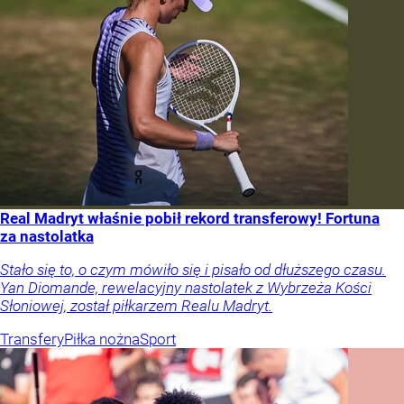
Real Madryt właśnie pobił rekord transferowy! Fortuna
za nastolatka
Stało się to, o czym mówiło się i pisało od dłuższego czasu.
Yan Diomande, rewelacyjny nastolatek z Wybrzeża Kości
Słoniowej, został piłkarzem Realu Madryt.
Transfery
Piłka nożna
Sport