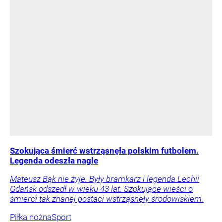
Szokująca śmierć wstrząsnęła polskim futbolem.
Legenda odeszła nagle
Mateusz Bąk nie żyje. Były bramkarz i legenda Lechii
Gdańsk odszedł w wieku 43 lat. Szokujące wieści o
śmierci tak znanej postaci wstrząsnęły środowiskiem.
Piłka nożna
Sport