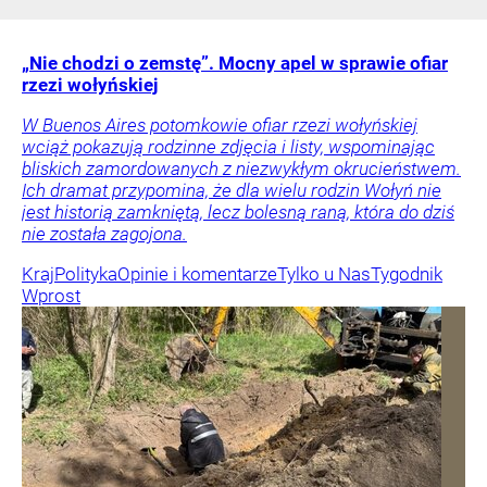
„Nie chodzi o zemstę”. Mocny apel w sprawie ofiar
rzezi wołyńskiej
W Buenos Aires potomkowie ofiar rzezi wołyńskiej
wciąż pokazują rodzinne zdjęcia i listy, wspominając
bliskich zamordowanych z niezwykłym okrucieństwem.
Ich dramat przypomina, że dla wielu rodzin Wołyń nie
jest historią zamkniętą, lecz bolesną raną, która do dziś
nie została zagojona.
Kraj
Polityka
Opinie i komentarze
Tylko u Nas
Tygodnik
Wprost