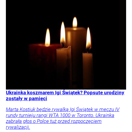
Ukrainka koszmarem Igi Świątek? Popsute urodziny
zostały w pamięci
Marta Kostiuk będzie rywalką Igi Świątek w meczu IV
rundy turnieju rangi WTA 1000 w Toronto. Ukrainka
zabrała głos o Polce tuż przed rozpoczęciem
rywalizacji.