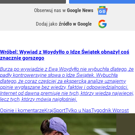
Obserwuj nas
w
Google News
Dodaj jako
źródło w Google
Wróbel: Wywiad z Woydyłło o Idze Świątek obnażył coś
znacznie gorszego
Burza po wywiadzie z Ewą Woydyłło nie wybuchła dlatego, że
padły kontrowersyjne słowa o Idze Świątek. Wybuchła
dlatego, że coraz częściej za ekspercką analizę uznajemy
opinie wygłaszane bez wiedzy, faktów i odpowiedzialności.
Internet od dawna premiuje nie tych, którzy wiedzą najwięcej,
lecz tych, którzy mówią najgłośniej.
Opinie i komentarze
Kraj
Sport
Tylko u Nas
Tygodnik Wprost