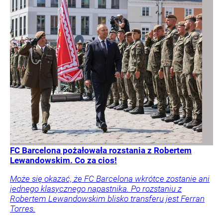
FC Barcelona pożałowała rozstania z Robertem
Lewandowskim. Co za cios!
Może się okazać, że FC Barcelona wkrótce zostanie ani
jednego klasycznego napastnika. Po rozstaniu z
Robertem Lewandowskim blisko transferu jest Ferran
Torres.