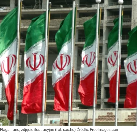
Flaga Iranu, zdjęcie ilustracyjne (fot. sxc.hu)
Źródło:
FreeImages.com