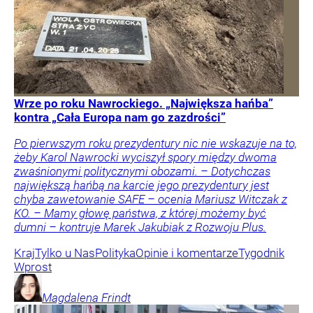
Wrze po roku Nawrockiego. „Największa hańba”
kontra „Cała Europa nam go zazdrości”
Po pierwszym roku prezydentury nic nie wskazuje na to,
żeby Karol Nawrocki wyciszył spory między dwoma
zwaśnionymi politycznymi obozami. – Dotychczas
największą hańbą na karcie jego prezydentury jest
chyba zawetowanie SAFE – ocenia Mariusz Witczak z
KO. – Mamy głowę państwa, z której możemy być
dumni – kontruje Marek Jakubiak z Rozwoju Plus.
Kraj
Tylko u Nas
Polityka
Opinie i komentarze
Tygodnik
Wprost
Magdalena
Frindt