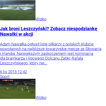
Wideo
Jak broni Leszczyński? Zobacz niespodziankę
Nawałki w akcji
Adam Nawałka ogłosił listę piłkarzy z polskich klubów
powołanych na najbliższe towarzyskie mecze ze Słowacją
i Irlandią. Największym zaskoczeniem jest nominacja
dla bramkarza I-ligowego Dolcanu Ząbki, Rafała
Leszczyńskiego, który nie...
6
lis
2013
12:42
Sport
Wideo