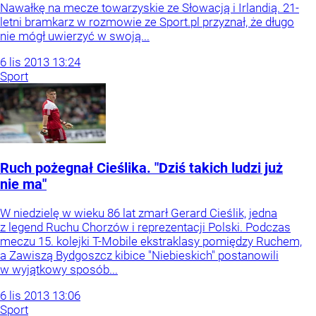
Nawałkę na mecze towarzyskie ze Słowacją i Irlandią. 21-
letni bramkarz w rozmowie ze Sport.pl przyznał, że długo
nie mógł uwierzyć w swoją...
6
lis
2013
13:24
Sport
Ruch pożegnał Cieślika. "Dziś takich ludzi już
nie ma"
W niedzielę w wieku 86 lat zmarł Gerard Cieślik, jedna
z legend Ruchu Chorzów i reprezentacji Polski. Podczas
meczu 15. kolejki T-Mobile ekstraklasy pomiędzy Ruchem,
a Zawiszą Bydgoszcz kibice "Niebieskich" postanowili
w wyjątkowy sposób...
6
lis
2013
13:06
Sport