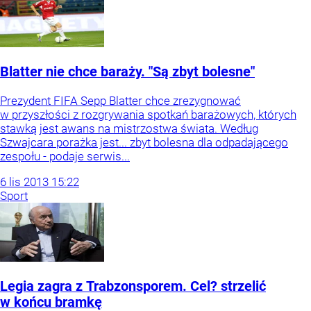
Blatter nie chce baraży. "Są zbyt bolesne"
Prezydent FIFA Sepp Blatter chce zrezygnować
w przyszłości z rozgrywania spotkań barażowych, których
stawką jest awans na mistrzostwa świata. Według
Szwajcara porażka jest... zbyt bolesna dla odpadającego
zespołu - podaje serwis...
6
lis
2013
15:22
Sport
Legia zagra z Trabzonsporem. Cel? strzelić
w końcu bramkę