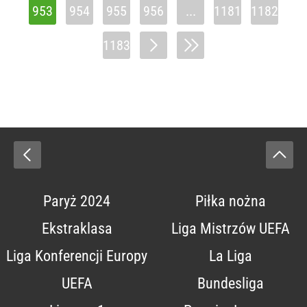
953
954
955
956
...
1181
1182
1183
Paryż 2024
Piłka nożna
Ekstraklasa
Liga Mistrzów UEFA
Liga Konferencji Europy
La Liga
UEFA
Bundesliga