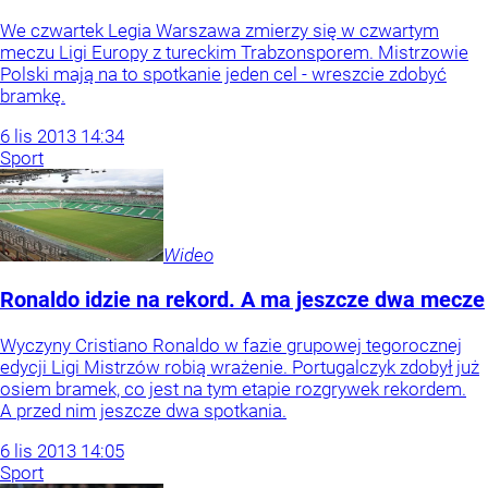
We czwartek Legia Warszawa zmierzy się w czwartym
meczu Ligi Europy z tureckim Trabzonsporem. Mistrzowie
Polski mają na to spotkanie jeden cel - wreszcie zdobyć
bramkę.
6
lis
2013
14:34
Sport
Wideo
Ronaldo idzie na rekord. A ma jeszcze dwa mecze
Wyczyny Cristiano Ronaldo w fazie grupowej tegorocznej
edycji Ligi Mistrzów robią wrażenie. Portugalczyk zdobył już
osiem bramek, co jest na tym etapie rozgrywek rekordem.
A przed nim jeszcze dwa spotkania.
6
lis
2013
14:05
Sport