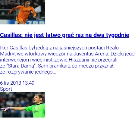
Casillas: nie jest łatwo grać raz na dwa tygodnie
Iker Casillas był jedną z najjaśniejszych postaci Realu
Madryt we wtorkowy wieczór na Juventus Arena. Dzięki jego
interwencjom wicemistrzowie Hiszpanii nie przegrali
ze "Starą Damą". Sam bramkarz po meczu przyznał,
że rozgrywanie jednego...
6
lis
2013
13:49
Sport