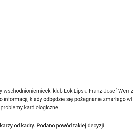
 wschodnioniemiecki klub Lok Lipsk. Franz-Josef Wernz
 informacji, kiedy odbędzie się pożegnanie zmarłego wła
 problemy kardiologiczne.
karzy od kadry. Podano powód takiej decyzji