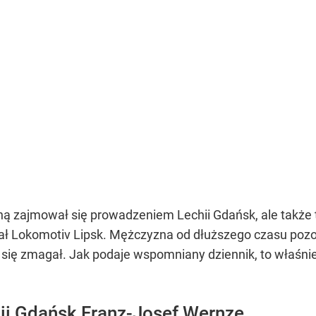
 zajmował się prowadzeniem Lechii Gdańsk, ale także trz
ał Lokomotiv Lipsk. Mężczyzna od dłuższego czasu pozos
się zmagał. Jak podaje wspomniany dziennik, to właśnie 
hii Gdańsk Franz-Josef Wernze