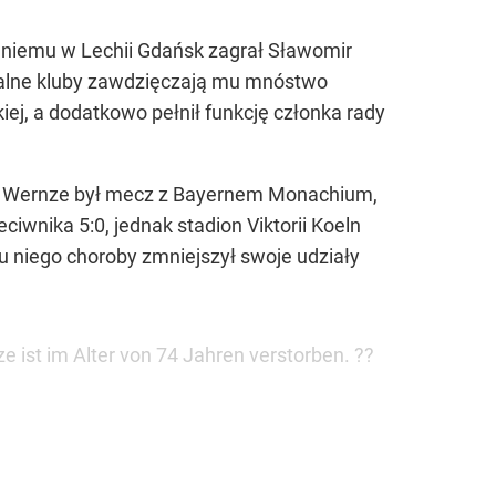
i niemu w Lechii Gdańsk zagrał Sławomir
okalne kluby zawdzięczają mu mnóstwo
iej, a dodatkowo pełnił funkcję członka rady
a Wernze był mecz z Bayernem Monachium,
iwnika 5:0, jednak stadion Viktorii Koeln
a u niego choroby zmniejszył swoje udziały
 ist im Alter von 74 Jahren verstorben. ?️?