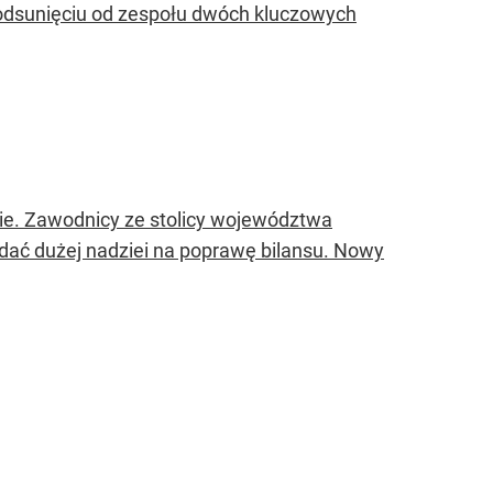
odsunięciu od zespołu dwóch kluczowych
ie. Zawodnicy ze stolicy województwa
idać dużej nadziei na poprawę bilansu. Nowy