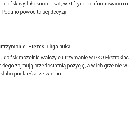
 Gdańsk wydała komunikat, w którym poinformowano o 
. Podano powód takiej decyzji.
trzymanie. Prezes: I liga puka
 Gdańsk mozolnie walczy o utrzymanie w PKO Ekstraklas
kiego zajmują przedostatnią pozycję, a w ich grze nie w
 klubu podkreśla, że widmo...