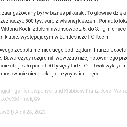
t zaangażowany był w biznes piłkarski. To głównie dzięk
przeznaczyć 500 tys. euro z własnej kieszeni. Ponadto l
ktoria Koeln zdołała awansować z 5. do 3. ligi niemieck
m klubie, występującym w Bundeslidze FC Koeln.
owego zespołu niemieckiego pod rządami Franza-Josef
e. Bawarczycy rozgromili wówczas niżej notowanego przec
kanie obejrzało ponad 50 tysięcy ludzi. Od chwili wykryci
 finansowanie niemieckiej drużyny w inne ręce.
 langjährige Hauptsponsor und Klubboss Franz-Josef Wernze
/t.co/wXMhmqlgG9
ess24)
April 28, 2023