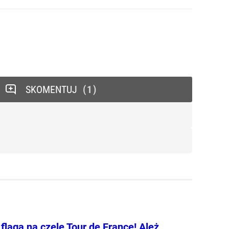
SKOMENTUJ
1
flaga na czele Tour de France! Ależ