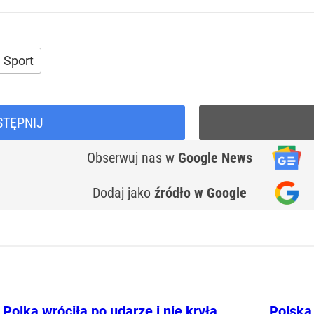
Sport
STĘPNIJ
Obserwuj nas
w
Google News
Dodaj jako
źródło w Google
Polka wróciła po udarze i nie kryła
Polska 