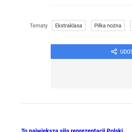
Ekstraklasa
Piłka nożna
UDO
To największa siła reprezentacji Polski.