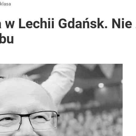
aklasa
 w Lechii Gdańsk. Nie 
ubu