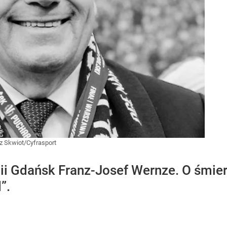
z Skwiot/Cyfrasport
hii Gdańsk Franz-Josef Wernze. O śmie
”.