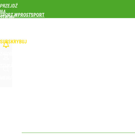
PRZEJDŹ
Udostępnij
1
Skomentuj
NA
SPORT WPROST
STRONĘ
GŁÓWNĄ
PIŁKA NOŻNA
SIATKÓWKA
TENIS
LEKKOATLETYKA
SKOKI NARCIAR
WPROST.PL
SUBSKRYBUJ
ZALOGUJ
SZUKAJ
MENU