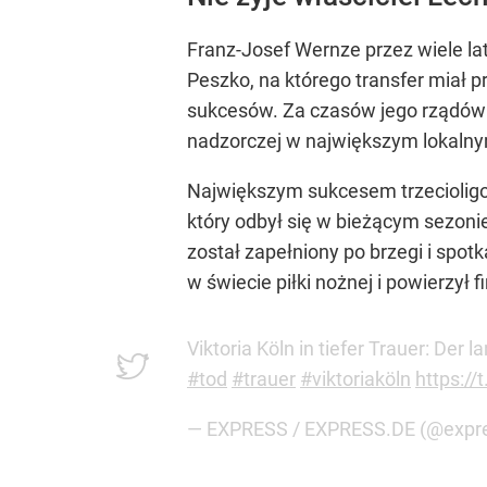
Franz-Josef Wernze przez wiele la
Peszko, na którego transfer miał 
sukcesów. Za czasów jego rządów Vi
nadzorczej w największym lokalny
Największym sukcesem trzeciolig
który odbył się w bieżącym sezoni
został zapełniony po brzegi i spot
w świecie piłki nożnej i powierzył
Viktoria Köln in tiefer Trauer: Der
#tod
#trauer
#viktoriaköln
https:/
— EXPRESS / EXPRESS.DE (@expr