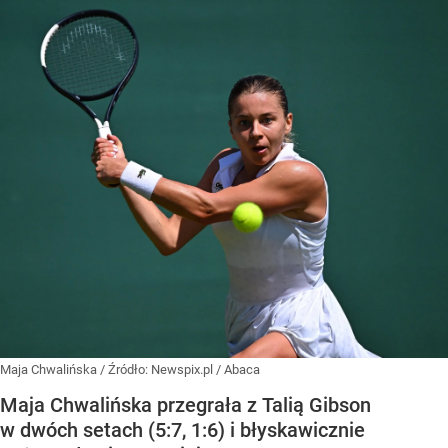
Maja Chwalińska
/ Źródło:
Newspix.pl
/
Abaca
Maja Chwalińska przegrała z Talią Gibson
w dwóch setach (5:7, 1:6) i błyskawicznie