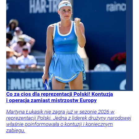
Co za cios dla reprezentacji Polski! Kontuzja
i operacja zamiast mistrzostw Europy
Martyna Łukasik nie zagra już w sezonie 2026 w
reprezentacji Polski. Jedna z liderek drużyny narodowej
właśnie poinformowała o kontuzji i koniecznym
zabiegu.