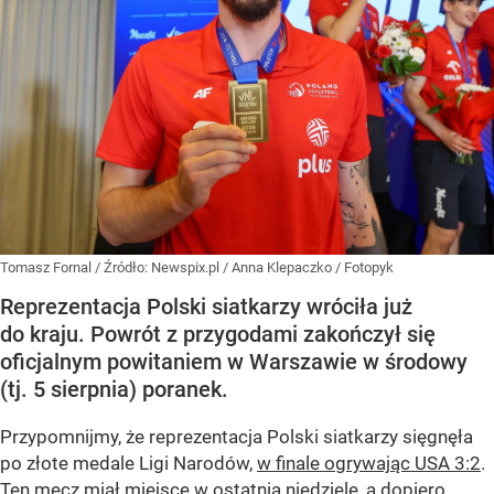
Tomasz Fornal
/ Źródło:
Newspix.pl
/
Anna Klepaczko / Fotopyk
Reprezentacja Polski siatkarzy wróciła już
do kraju. Powrót z przygodami zakończył się
oficjalnym powitaniem w Warszawie w środowy
(tj. 5 sierpnia) poranek.
Przypomnijmy, że reprezentacja Polski siatkarzy sięgnęła
po złote medale Ligi Narodów,
w finale ogrywając USA 3:2
.
Ten mecz miał miejsce w ostatnią niedzielę, a dopiero