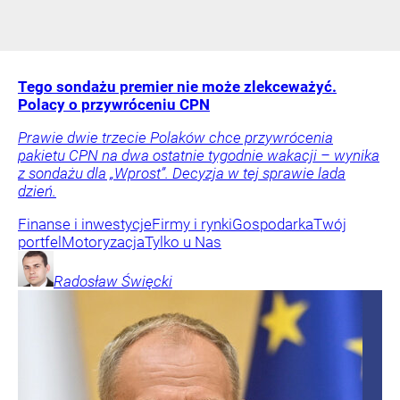
Tego sondażu premier nie może zlekceważyć.
Polacy o przywróceniu CPN
Prawie dwie trzecie Polaków chce przywrócenia
pakietu CPN na dwa ostatnie tygodnie wakacji – wynika
z sondażu dla „Wprost”. Decyzja w tej sprawie lada
dzień.
Finanse i inwestycje
Firmy i rynki
Gospodarka
Twój
portfel
Motoryzacja
Tylko u Nas
Radosław
Święcki