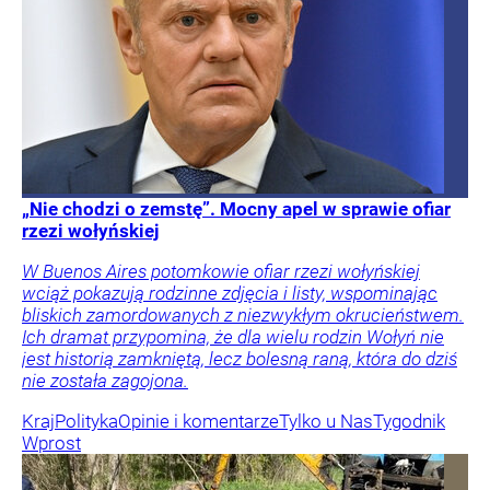
„Nie chodzi o zemstę”. Mocny apel w sprawie ofiar
rzezi wołyńskiej
W Buenos Aires potomkowie ofiar rzezi wołyńskiej
wciąż pokazują rodzinne zdjęcia i listy, wspominając
bliskich zamordowanych z niezwykłym okrucieństwem.
Ich dramat przypomina, że dla wielu rodzin Wołyń nie
jest historią zamkniętą, lecz bolesną raną, która do dziś
nie została zagojona.
Kraj
Polityka
Opinie i komentarze
Tylko u Nas
Tygodnik
Wprost