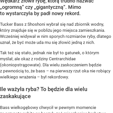
Wędkarz złowił rybę, którą trudno nazwać
„ogromną” czy „gigantyczną”. Mimo
to wystarczyła by padł nowy rekord.
Tucker Bass z Shoshoni
wybrał się nad zbiornik wodny,
który znajduje się w pobliżu jego miejsca zamieszkania.
Wcześniej widywał w nim sporych rozmiarów ryby, dlatego
uznał, że być może uda mu się złowić jedną z nich.
Tak też się stało, jednak nie był to gatunek, o którym
myślał, ale okaz z rodziny Centrarchidae
(okoniopstrągowate). Dla wielu zaskoczeniem będzie
z pewnością to, że bass – na pierwszy rzut oka nie robiący
wielkiego wrażenia – był rekordowy.
Ile ważyła ryba? To będzie dla wielu
zaskakujące
Bass wielkogębowy chwycił w pewnym momencie