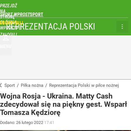
PRZEJDŹ
NA
SPORT WPROST
STRONĘ
GŁÓWNĄ
UBSKRYBUJ
REPREZENTACJA POLSKI
WPROST.PL
ZALOGUJ
MENU
Sport
/
Piłka nożna
/
Reprezentacja Polski w piłce nożnej
Wojna Rosja - Ukraina. Matty Cash
zdecydował się na piękny gest. Wsparł
Tomasza Kędziorę
Dodano:
26
lutego
2022
17:41