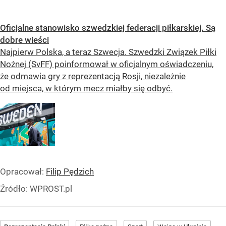
Oficjalne stanowisko szwedzkiej federacji piłkarskiej. Są
dobre wieści
Najpierw Polska, a teraz Szwecja. Szwedzki Związek Piłki
Nożnej (SvFF) poinformował w oficjalnym oświadczeniu,
że odmawia gry z reprezentacją Rosji, niezależnie
od miejsca, w którym mecz miałby się odbyć.
Opracował:
Filip Pędzich
Źródło:
WPROST.pl