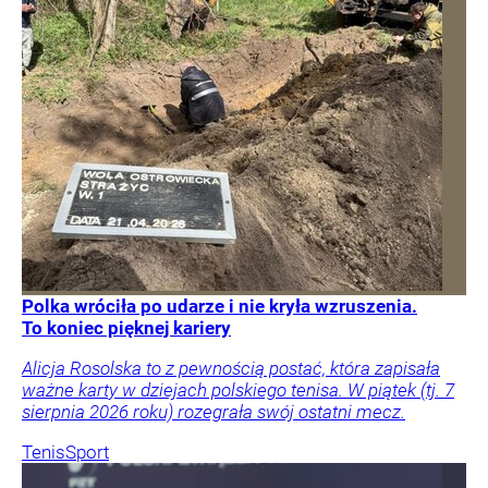
Polka wróciła po udarze i nie kryła wzruszenia.
To koniec pięknej kariery
Alicja Rosolska to z pewnością postać, która zapisała
ważne karty w dziejach polskiego tenisa. W piątek (tj. 7
sierpnia 2026 roku) rozegrała swój ostatni mecz.
Tenis
Sport