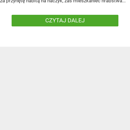
za przynętę nabitą na haczyk, zaś mieszkaniec hrabstwa...
CZYTAJ DALEJ