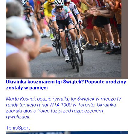
Ukrainka koszmarem Igi Świątek? Popsute urodziny
zostały w pamięci
Marta Kostiuk będzie rywalką Igi Świątek w meczu IV
rundy turnieju rangi WTA 1000 w Toronto. Ukrainka
zabrała głos o Polce tuż przed rozpoczęciem
rywalizacji.
Tenis
Sport