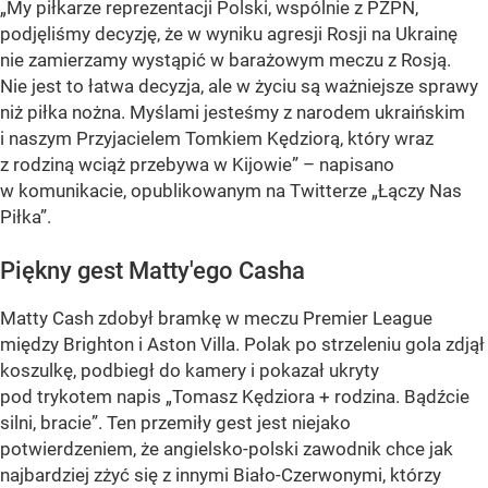
„My piłkarze reprezentacji Polski, wspólnie z PZPN,
podjęliśmy decyzję, że w wyniku agresji Rosji na Ukrainę
nie zamierzamy wystąpić w barażowym meczu z Rosją.
Nie jest to łatwa decyzja, ale w życiu są ważniejsze sprawy
niż piłka nożna. Myślami jesteśmy z narodem ukraińskim
i naszym Przyjacielem Tomkiem Kędziorą, który wraz
z rodziną wciąż przebywa w Kijowie” – napisano
w komunikacie, opublikowanym na Twitterze „Łączy Nas
Piłka”.
Piękny gest Matty'ego Casha
Matty Cash zdobył bramkę w meczu Premier League
między Brighton i Aston Villa. Polak po strzeleniu gola zdjął
koszulkę, podbiegł do kamery i pokazał ukryty
pod trykotem napis „Tomasz Kędziora + rodzina. Bądźcie
silni, bracie”. Ten przemiły gest jest niejako
potwierdzeniem, że angielsko-polski zawodnik chce jak
najbardziej zżyć się z innymi Biało-Czerwonymi, którzy