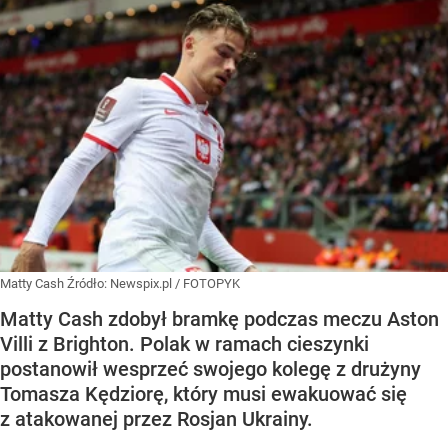
Matty Cash
Źródło:
Newspix.pl
/
FOTOPYK
Matty Cash zdobył bramkę podczas meczu Aston
Villi z Brighton. Polak w ramach cieszynki
postanowił wesprzeć swojego kolegę z drużyny
Tomasza Kędziorę, który musi ewakuować się
z atakowanej przez Rosjan Ukrainy.