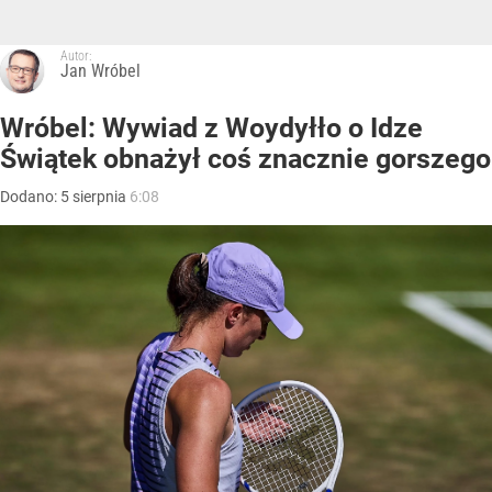
Autor:
Jan Wróbel
Wróbel: Wywiad z Woydyłło o Idze
Świątek obnażył coś znacznie gorszego
Dodano:
5
sierpnia
6:08