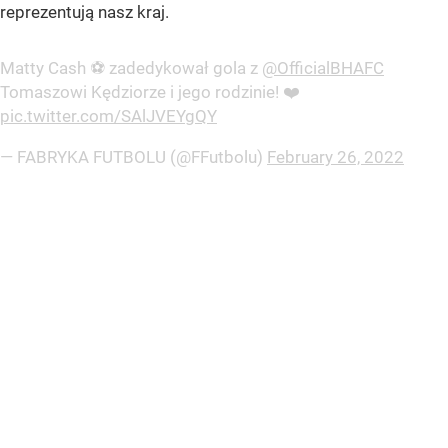
reprezentują nasz kraj.
Matty Cash ⚽️ zadedykował gola z
@OfficialBHAFC
Tomaszowi Kędziorze i jego rodzinie! ❤️
pic.twitter.com/SAlJVEYgQY
— FABRYKA FUTBOLU (@FFutbolu)
February 26, 2022