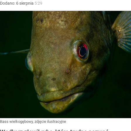
Dodano:
6
sierpnia
5:29
Bass wielkogębowy, zdjęcie ilustracyjne