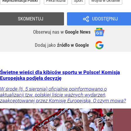
Reprezentacja Polski
Piłka nożna
Sport
Wojna w Ukrainie
SKOMENTUJ
UDOSTĘPNIJ
Obserwuj nas
w
Google News
Dodaj jako
źródło w Google
Świetne wieści dla kibiców sportu w Polsce! Komisja
Europejska podjęła decyzję
W środę (tj. 5 sierpnia) oficjalnie poinformowano o
aktualizacji tzw. polskiej liście ważnych wydarzeń,
zaakceptowanej przez Komisję Europejską. O czym mowa?