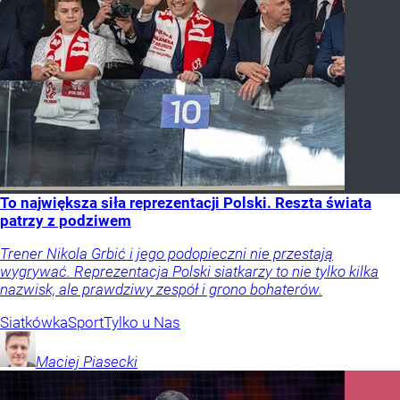
To największa siła reprezentacji Polski. Reszta świata
patrzy z podziwem
Trener Nikola Grbić i jego podopieczni nie przestają
wygrywać. Reprezentacja Polski siatkarzy to nie tylko kilka
nazwisk, ale prawdziwy zespół i grono bohaterów.
Siatkówka
Sport
Tylko u Nas
Maciej
Piasecki