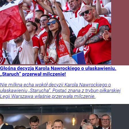
Głośna decyzja Karola Nawrockiego o ułaskawieniu.
„Staruch” przerwał milczenie!
Nie milkną echa wokół decyzji Karola Nawrockiego o
ułaskawieniu „Starucha”. Postać znana z trybun piłkarskiej
Legii Warszawa właśnie przerwała milczenie.