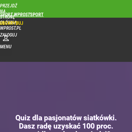
PRZEJDŹ
NA
SPORT WPROST
STRONĘ
GŁÓWNĄ
UBSKRYBUJ
WPROST.PL
ZALOGUJ
MENU
Quiz dla pasjonatów siatkówki.
Dasz radę uzyskać 100 proc.