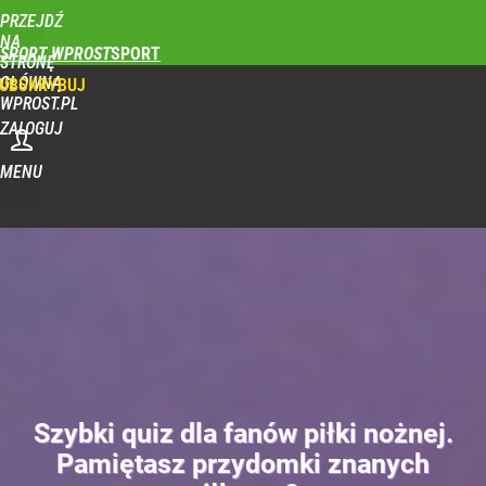
PRZEJDŹ
NA
SPORT WPROST
STRONĘ
GŁÓWNĄ
UBSKRYBUJ
WPROST.PL
ZALOGUJ
MENU
Szybki quiz dla fanów piłki nożnej.
Pamiętasz przydomki znanych