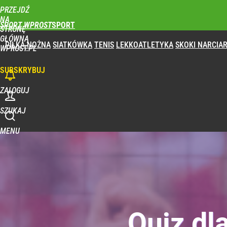
PRZEJDŹ
NA
SPORT WPROST
STRONĘ
GŁÓWNĄ
PIŁKA NOŻNA
SIATKÓWKA
TENIS
LEKKOATLETYKA
SKOKI NARCIAR
WPROST.PL
SUBSKRYBUJ
ZALOGUJ
SZUKAJ
MENU
Quiz dl