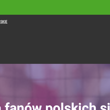
SKIE
a fanów polskich si