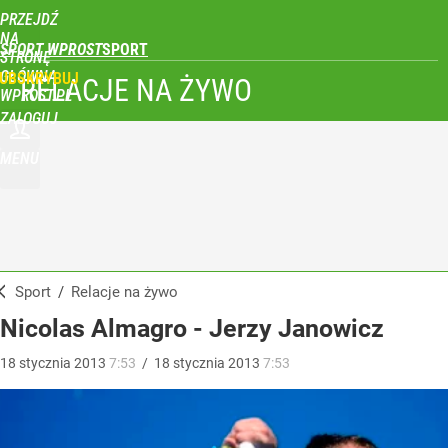
PRZEJDŹ
NA
SPORT WPROST
STRONĘ
GŁÓWNĄ
UBSKRYBUJ
RELACJE NA ŻYWO
WPROST.PL
ZALOGUJ
MENU
Sport
/
Relacje na żywo
Nicolas Almagro - Jerzy Janowicz
18
stycznia
2013
7:53
/
18
stycznia
2013
7:53