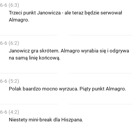
6-6 (6:3)
Trzeci punkt Janowicza - ale teraz będzie serwował
Almagro.
6-6 (6:2)
Janowicz gra skrótem. Almagro wyrabia się i odgrywa
na samą linię końcową.
6-6 (5:2)
Polak baardzo mocno wyrzuca. Piąty punkt Almagro.
6-6 (4:2)
Niestety mini-break dla Hiszpana.