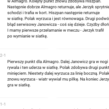
w Almagro. Kolejny punkt znowu zdobywa Hiszpan.
Następnie dobrze Almagro returnuje, ale Jerzyk sprytni
schodzi i trafia w kort. Hiszpan następnie returnuje
w siatkę. Polak wyrzuca i jest równowaga. Drugi podwó
błąd serwisowy Janowicza - coś się dzieje. Czyżby dłoń
I mamy pierwsze przełamanie w meczu - Jerzyk trafił
po wymianie w siatkę.
2-1
Pierwszy punkt dla Almagro. Dalej Janowicz gra w nogi
rywala i ten uderza w siatkę. Polak zdobywa drugi punk
minięciem. Niestety dalej wyrzuca za linię boczną. Pola
znowu wyrzuca - wiatr wywiał mu piłkę. Na koniec Jerz
gra w siatkę.
1-1