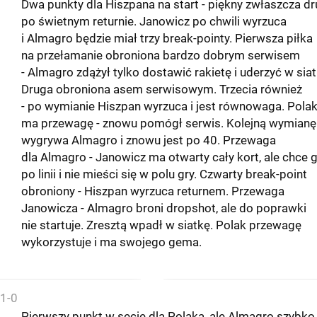
Dwa punkty dla Hiszpana na start - piękny zwłaszcza dr
po świetnym returnie. Janowicz po chwili wyrzuca
i Almagro będzie miał trzy break-pointy. Pierwsza piłka
na przełamanie obroniona bardzo dobrym serwisem
- Almagro zdążył tylko dostawić rakietę i uderzyć w siat
Druga obroniona asem serwisowym. Trzecia również
- po wymianie Hiszpan wyrzuca i jest równowaga. Pola
ma przewagę - znowu pomógł serwis. Kolejną wymianę
wygrywa Almagro i znowu jest po 40. Przewaga
dla Almagro - Janowicz ma otwarty cały kort, ale chce 
po linii i nie mieści się w polu gry. Czwarty break-point
obroniony - Hiszpan wyrzuca returnem. Przewaga
Janowicza - Almagro broni dropshot, ale do poprawki
nie startuje. Zresztą wpadł w siatkę. Polak przewagę
wykorzystuje i ma swojego gema.
1-0
Pierwszy punkt w secie dla Polaka, ale Almagro szybko