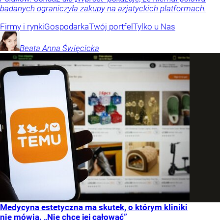
badanych ograniczyła zakupy na azjatyckich platformach.
Firmy i rynki
Gospodarka
Twój portfel
Tylko u Nas
Beata Anna
Święcicka
Medycyna estetyczna ma skutek, o którym kliniki
nie mówią. „Nie chcę jej całować”