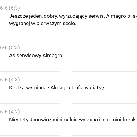
6-6 (6:3)
Jeszcze jeden, dobry, wyrzucający serwis. Almagro blis
wygranej w pierwszym secie.
6-6 (5:3)
As serwisowy Almagro.
6-6 (4:3)
Krótka wymiana - Almagro trafia w siatkę.
6-6 (4:2)
Niestety Janowicz minimalnie wyrzuca i jest mini-break.