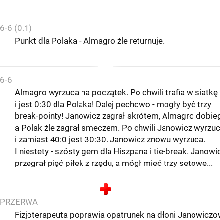
6-6 (0:1)
Punkt dla Polaka - Almagro źle returnuje.
6-6
Almagro wyrzuca na początek. Po chwili trafia w siatkę
i jest 0:30 dla Polaka! Dalej pechowo - mogły być trzy
break-pointy! Janowicz zagrał skrótem, Almagro dobieg
a Polak źle zagrał smeczem. Po chwili Janowicz wyrzu
i zamiast 40:0 jest 30:30. Janowicz znowu wyrzuca.
I niestety - szósty gem dla Hiszpana i tie-break. Janowi
przegrał pięć piłek z rzędu, a mógł mieć trzy setowe...
PRZERWA
Fizjoterapeuta poprawia opatrunek na dłoni Janowiczo