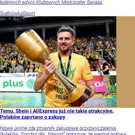
kolejnych edycji Klubowych Mistrzostw Świata.
Siatkówka
Sport
Temu, Shein i AliExpress już nie takie atrakcyjne.
Polaków zapytano o zakupy
Nowe unijne cła zmieniły zakupowe przyzwyczajenia
Polaków. Sondaż dla „Wprost” pokazuje, że niemal połowa