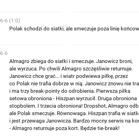
6-6 (1:0)
Polak schodzi do siatki, ale smeczuje poza linię końcow
6-6
Almagro zbiega do siatki i smeczuje. Janowicz broni,
ale wyrzuca. Po chwili Almagro szczęśliwie returnuje.
Janowicz chce grać... i wiatr podwiewa piłkę, przez
co Polak nie trafia dobrze w nią. Janowicz znowu nie tra
i ma trzy break-pointy do odrobienia. Pierwsza piłka
setowa obroniona - Hiszpan wyrzucił. Druga obroniona
stopbolem. I trzecia obroniona! Dropshot, Almagro odbi
ale Polak smeczuje. Równowaga. Hiszpan trafia w siatk
i jest przewaga Janowicza. Bardzo mocny serwis na ko
- Almagro returnuje poza kort. Będzie tie-break!