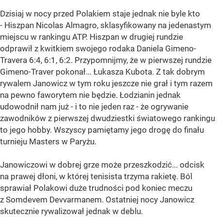
Dzisiaj w nocy przed Polakiem staje jednak nie byle kto
- Hiszpan Nicolas Almagro, sklasyfikowany na jedenastym
miejscu w rankingu ATP. Hiszpan w drugiej rundzie
odprawił z kwitkiem swojego rodaka Daniela Gimeno-
Travera 6:4, 6:1, 6:2. Przypomnijmy, że w pierwszej rundzie
Gimeno-Traver pokonał... Łukasza Kubota. Z tak dobrym
rywalem Janowicz w tym roku jeszcze nie grał i tym razem
na pewno faworytem nie będzie. Łodzianin jednak
udowodnił nam już - i to nie jeden raz - że ogrywanie
zawodników z pierwszej dwudziestki światowego rankingu
to jego hobby. Wszyscy pamiętamy jego drogę do finału
turnieju Masters w Paryżu.
Janowiczowi w dobrej grze może przeszkodzić... odcisk
na prawej dłoni, w której tenisista trzyma rakietę. Ból
sprawiał Polakowi duże trudności pod koniec meczu
z Somdevem Devvarmanem. Ostatniej nocy Janowicz
skutecznie rywalizował jednak w deblu.