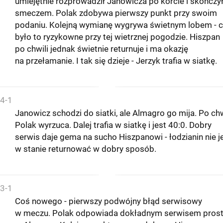
umiejętnie rozprowadził Janowicza po korcie i skończy
smeczem. Polak zdobywa pierwszy punkt przy swoim
podaniu. Kolejną wymianę wygrywa świetnym lobem - 
było to ryzykowne przy tej wietrznej pogodzie. Hiszpan
po chwili jednak świetnie returnuje i ma okazję
na przełamanie. I tak się dzieje - Jerzyk trafia w siatkę.
4-1
Janowicz schodzi do siatki, ale Almagro go mija. Po chw
Polak wyrzuca. Dalej trafia w siatkę i jest 40:0. Dobry
serwis daje gema na sucho Hiszpanowi - łodzianin nie j
w stanie returnować w dobry sposób.
3-1
Coś nowego - pierwszy podwójny błąd serwisowy
w meczu. Polak odpowiada dokładnym serwisem pros