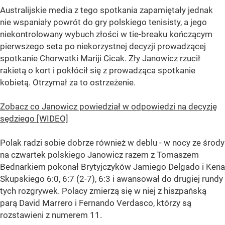
Australijskie media z tego spotkania zapamiętały jednak
nie wspaniały powrót do gry polskiego tenisisty, a jego
niekontrolowany wybuch złości w tie-breaku kończącym
pierwszego seta po niekorzystnej decyzji prowadzącej
spotkanie Chorwatki Mariji Cicak. Zły Janowicz rzucił
rakietą o kort i pokłócił się z prowadząca spotkanie
kobietą. Otrzymał za to ostrzeżenie.
Zobacz co Janowicz powiedział w odpowiedzi na decyzję
sędziego [WIDEO]
Polak radzi sobie dobrze również w deblu - w nocy ze środy
na czwartek polskiego Janowicz razem z Tomaszem
Bednarkiem pokonał Brytyjczyków Jamiego Delgado i Kena
Skupskiego 6:0, 6:7 (2-7), 6:3 i awansował do drugiej rundy
tych rozgrywek. Polacy zmierzą się w niej z hiszpańską
parą David Marrero i Fernando Verdasco, którzy są
rozstawieni z numerem 11.