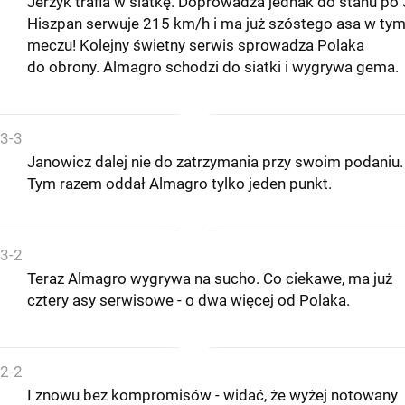
Jerzyk trafia w siatkę. Doprowadza jednak do stanu po 
Hiszpan serwuje 215 km/h i ma już szóstego asa w ty
meczu! Kolejny świetny serwis sprowadza Polaka
do obrony. Almagro schodzi do siatki i wygrywa gema.
3-3
Janowicz dalej nie do zatrzymania przy swoim podaniu.
Tym razem oddał Almagro tylko jeden punkt.
3-2
Teraz Almagro wygrywa na sucho. Co ciekawe, ma już
cztery asy serwisowe - o dwa więcej od Polaka.
2-2
I znowu bez kompromisów - widać, że wyżej notowany