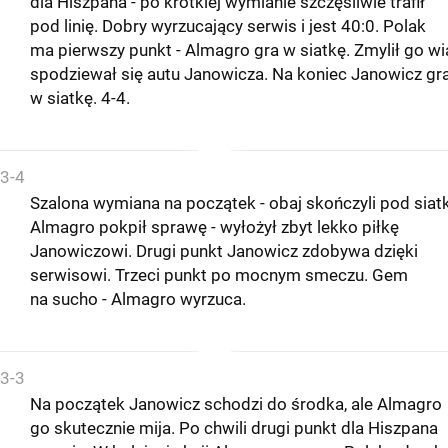
dla Hiszpana - po krótkiej wymianie szczęśliwie trafił
pod linię. Dobry wyrzucający serwis i jest 40:0. Polak
ma pierwszy punkt - Almagro gra w siatkę. Zmylił go wia
spodziewał się autu Janowicza. Na koniec Janowicz gr
w siatkę. 4-4.
3-4
Szalona wymiana na początek - obaj skończyli pod siat
Almagro pokpił sprawę - wyłożył zbyt lekko piłkę
Janowiczowi. Drugi punkt Janowicz zdobywa dzięki
serwisowi. Trzeci punkt po mocnym smeczu. Gem
na sucho - Almagro wyrzuca.
3-3
Na początek Janowicz schodzi do środka, ale Almagro
go skutecznie mija. Po chwili drugi punkt dla Hiszpana