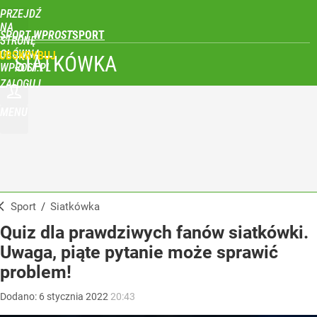
PRZEJDŹ
NA
SPORT WPROST
STRONĘ
GŁÓWNĄ
UBSKRYBUJ
SIATKÓWKA
WPROST.PL
ZALOGUJ
MENU
Sport
/
Siatkówka
Quiz dla prawdziwych fanów siatkówki.
Uwaga, piąte pytanie może sprawić
problem!
Dodano:
6
stycznia
2022
20:43