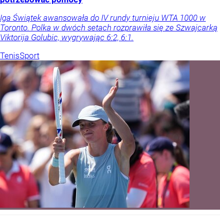
Iga Świątek awansowała do IV rundy turnieju WTA 1000 w
Toronto. Polka w dwóch setach rozprawiła się ze Szwajcarką
Viktorija Golubic, wygrywając 6:2, 6:1.
Tenis
Sport