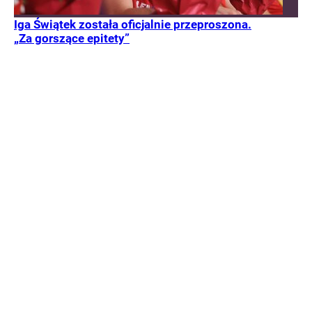
Iga Świątek została oficjalnie przeproszona.
„Za gorszące epitety”
Wizyta Ewa Woydyłło na kanale „Trzeci Serwis” odbiła
się szerokim echem. Znana psycholog w zaskakujący
sposób oceniła m.in. Igę Świątek oraz Arynę Sabalenkę.
Tenis
Sport
WEJDŹ NA
STRONĘ GŁÓWNĄ