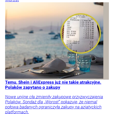
Temu, Shein i AliExpress już nie takie atrakcyjne.
Polaków zapytano o zakupy
Nowe unijne cła zmieniły zakupowe przyzwyczajenia
Polaków. Sondaż dla „Wprost” pokazuje, że niemal
połowa badanych ograniczyła zakupy na azjatyckich
platformach.