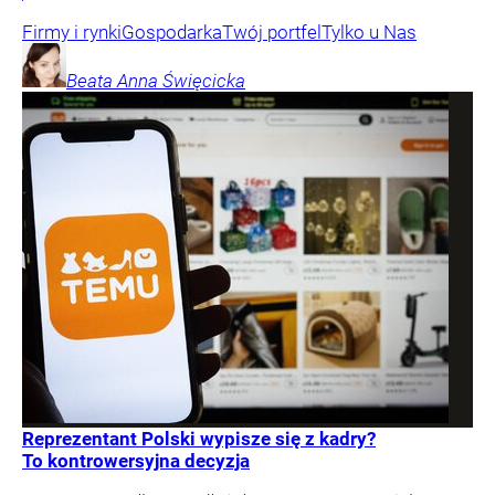
Firmy i rynki
Gospodarka
Twój portfel
Tylko u Nas
Beata Anna
Święcicka
Reprezentant Polski wypisze się z kadry?
To kontrowersyjna decyzja