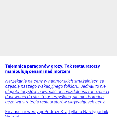
Tajemnica paragonów grozy. Tak restauratorzy
manipulują cenami nad morzem
Narzekanie na ceny w nadmorskich smażalniach są
częścią naszego wakacyjnego folkloru. Jednak to nie
głupota turystów, naiwność ani niezdolność mnożenia i
dodawania do stu. To przemyślana, ale nie do końca
uczciwa strategia restauratorów ukrywających ceny.
Finanse i inwestycje
Podróże
Kraj
Tylko u Nas
Tygodnik
Wprost