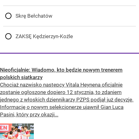
Skrę Bełchatów
ZAKSĘ Kędzierzyn-Koźle
Nieoficjalnie: Wiadomo, kto będzie nowym trenerem
polskich siatkarzy
Chociaż nazwisko następcy Vitala Heynena oficjalnie
zostanie ogłoszone dopiero 12 stycznia, to zdaniem
jednego z włoskich dziennikarzy PZPS podjął już decyzję.
Informację o nowym selekcjonerze ujawnił Gian Luca
Pasini, który przy okazji...