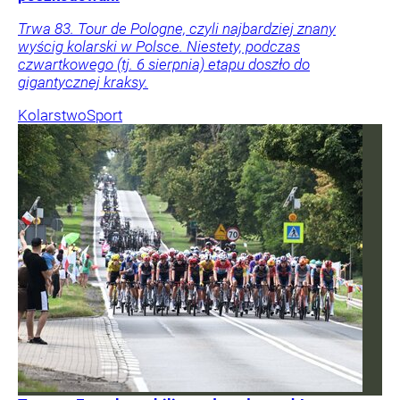
Trwa 83. Tour de Pologne, czyli najbardziej znany
wyścig kolarski w Polsce. Niestety, podczas
czwartkowego (tj. 6 sierpnia) etapu doszło do
gigantycznej kraksy.
Kolarstwo
Sport