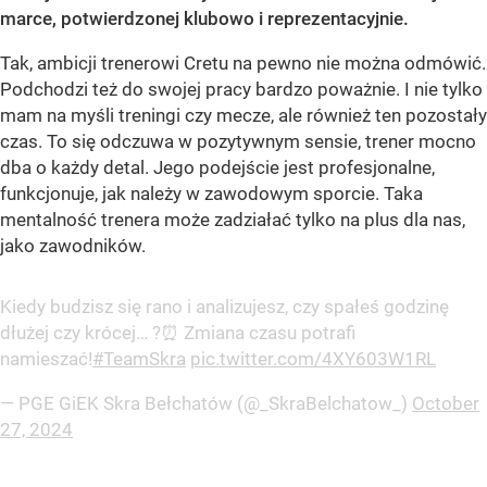
marce, potwierdzonej klubowo i reprezentacyjnie.
Tak, ambicji trenerowi Cretu na pewno nie można odmówić.
Podchodzi też do swojej pracy bardzo poważnie. I nie tylko
mam na myśli treningi czy mecze, ale również ten pozostały
czas. To się odczuwa w pozytywnym sensie, trener mocno
dba o każdy detal. Jego podejście jest profesjonalne,
funkcjonuje, jak należy w zawodowym sporcie. Taka
mentalność trenera może zadziałać tylko na plus dla nas,
jako zawodników.
Kiedy budzisz się rano i analizujesz, czy spałeś godzinę
dłużej czy krócej… ?⏰ Zmiana czasu potrafi
namieszać!
#TeamSkra
pic.twitter.com/4XY603W1RL
— PGE GiEK Skra Bełchatów (@_SkraBelchatow_)
October
27, 2024