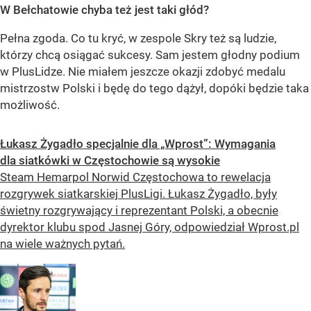
W Bełchatowie chyba też jest taki głód?
Pełna zgoda. Co tu kryć, w zespole Skry też są ludzie,
którzy chcą osiągać sukcesy. Sam jestem głodny podium
w PlusLidze. Nie miałem jeszcze okazji zdobyć medalu
mistrzostw Polski i będę do tego dążył, dopóki będzie taka
możliwość.
Łukasz Żygadło specjalnie dla „Wprost”: Wymagania
dla siatkówki w Częstochowie są wysokie
Steam Hemarpol Norwid Częstochowa to rewelacja
rozgrywek siatkarskiej PlusLigi. Łukasz Żygadło, były
świetny rozgrywający i reprezentant Polski, a obecnie
dyrektor klubu spod Jasnej Góry, odpowiedział Wprost.pl
na wiele ważnych pytań.