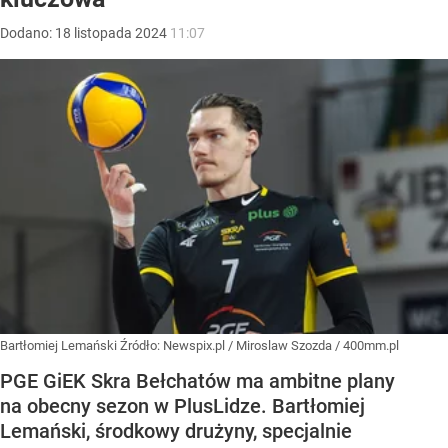
Dodano:
18
listopada
2024
11:07
Bartłomiej Lemański
Źródło:
Newspix.pl
/
Miroslaw Szozda / 400mm.pl
PGE GiEK Skra Bełchatów ma ambitne plany
na obecny sezon w PlusLidze. Bartłomiej
Lemański, środkowy drużyny, specjalnie