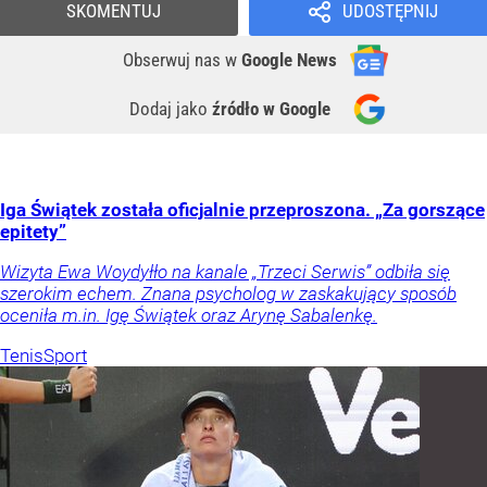
SKOMENTUJ
UDOSTĘPNIJ
Obserwuj nas
w
Google News
Dodaj jako
źródło w Google
Iga Świątek została oficjalnie przeproszona. „Za gorszące
epitety”
Wizyta Ewa Woydyłło na kanale „Trzeci Serwis” odbiła się
szerokim echem. Znana psycholog w zaskakujący sposób
oceniła m.in. Igę Świątek oraz Arynę Sabalenkę.
Tenis
Sport