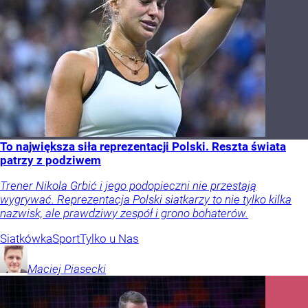
To największa siła reprezentacji Polski. Reszta świata
patrzy z podziwem
Trener Nikola Grbić i jego podopieczni nie przestają
wygrywać. Reprezentacja Polski siatkarzy to nie tylko kilka
nazwisk, ale prawdziwy zespół i grono bohaterów.
Siatkówka
Sport
Tylko u Nas
Maciej
Piasecki