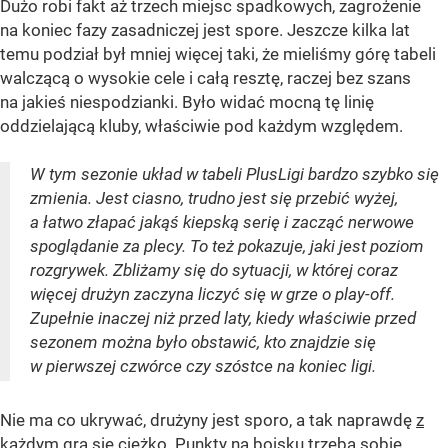
Dużo robi fakt aż trzech miejsc spadkowych, zagrożenie
na koniec fazy zasadniczej jest spore. Jeszcze kilka lat
temu podział był mniej więcej taki, że mieliśmy górę tabeli
walczącą o wysokie cele i całą resztę, raczej bez szans
na jakieś niespodzianki. Było widać mocną tę linię
oddzielającą kluby, właściwie pod każdym względem.
W tym sezonie układ w tabeli PlusLigi bardzo szybko się
zmienia. Jest ciasno, trudno jest się przebić wyżej,
a łatwo złapać jakąś kiepską serię i zacząć nerwowe
spoglądanie za plecy. To też pokazuje, jaki jest poziom
rozgrywek. Zbliżamy się do sytuacji, w której coraz
więcej drużyn zaczyna liczyć się w grze o play-off.
Zupełnie inaczej niż przed laty, kiedy właściwie przed
sezonem można było obstawić, kto znajdzie się
w pierwszej czwórce czy szóstce na koniec ligi.
Nie ma co ukrywać, drużyny jest sporo, a tak naprawdę
z
każdym gra się ciężko
. Punkty na boisku trzeba sobie