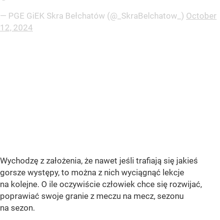
— PGE GiEK Skra Bełchatów (@_SkraBelchatow_)
October
12, 2024
Wychodzę z założenia, że nawet jeśli trafiają się jakieś
gorsze występy, to można z nich wyciągnąć lekcje
na kolejne. O ile oczywiście człowiek chce się rozwijać,
poprawiać swoje granie z meczu na mecz, sezonu
na sezon.