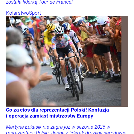
została liderką Tour de France!
Kolarstwo
Sport
Co za cios dla reprezentacji Polski! Kontuzja
i operacja zamiast mistrzostw Europy
Martyna Łukasik nie zagra już w sezonie 2026 w
reprezentacji Polski. Jedna z liderek drużyny narodowej