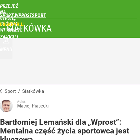
PRZEJDŹ
NA
SPORT WPROST
STRONĘ
GŁÓWNĄ
UBSKRYBUJ
SIATKÓWKA
WPROST.PL
ZALOGUJ
MENU
Sport
/
Siatkówka
Autor:
Maciej Piasecki
Bartłomiej Lemański dla „Wprost”:
Mentalna część życia sportowca jest
kluczowa