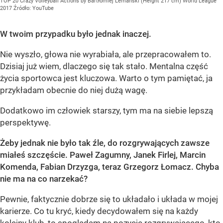
TOP 20 Crazy Volleyball Actions by Bartłomiej Lemański (Height 217 cm) World League
2017
Źródło:
YouTube
W twoim przypadku było jednak inaczej.
Nie wyszło, głowa nie wyrabiała, ale przepracowałem to.
Dzisiaj już wiem, dlaczego się tak stało. Mentalna część
życia sportowca jest kluczowa. Warto o tym pamiętać, ja
przykładam obecnie do niej dużą wagę.
Dodatkowo im człowiek starszy, tym ma na siebie lepszą
perspektywę.
Żeby jednak nie było tak źle, do rozgrywających zawsze
miałeś szczęście. Paweł Zagumny, Janek Firlej, Marcin
Komenda, Fabian Drzyzga, teraz Grzegorz Łomacz. Chyba
nie ma na co narzekać?
Pewnie, faktycznie dobrze się to układało i układa w mojej
karierze. Co tu kryć, kiedy decydowałem się na każdy