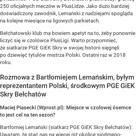
250 oficjalnych meczów w PlusLidze. Jako dużo bardziej
doświadczony zawodnik, Lemański z nadziejami spogląda
na kolejne miesiące na ligowych parkietach.
Bełchatowski klub ma bowiem apetyt na to, żeby ponownie
liczyć się w czołówce PlusLigi. Warto przypomnieć,
że siatkarze PGE GiEK Skry w swojej historii sięgnęli
po dziewięć tytułów mistrza Polski. Ostatni raz w 2018
roku.
Rozmowa z Bartłomiejem Lemańskim, byłym
reprezentantem Polski, środkowym PGE GiEK
Skry Bełchatów
Maciej Piasecki (Wprost.pl): Miejsce w czołowej ósemce
to jest cel na ten sezon?
Bartłomiej Lemański (siatkarz PGE GiEK Skry Bełchatów):
Uważam, że stać nas na więcej niż okolice siódmego-