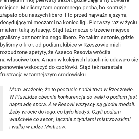
Pamiętam mój pierwszy sezon, gdzie zajęliśmy czwarte
miejsce. Mieliśmy tam ogromnego pecha, bo kontuzje
złapało obu naszych libero. I to przed najważniejszymi,
decydującymi meczami na koniec ligi. Pierwszy raz w życiu
miałem taką sytuację. Stąd też mecze o trzecie miejsce
graliśmy bez nominalnego libero. Po takim sezonie, gdzie
byliśmy o krok od podium, kibice w Rzeszowie mieli
rozbudzone apetyty, że Asseco Resovia wróciła
na właściwe tory. A nam w kolejnych latach nie udawało się
ponownie wskoczyć do czołówki. Stąd też narastała
frustracja w tamtejszym środowisku.
Mam wrażenie, że to poczucie nadal trwa w Rzeszowie.
W PlusLidze obecnie konkurencja do walki o podium jest
naprawdę spora. A w Resovii wszyscy są głodni medali.
Żeby wrócić do tego, co było kiedyś. Czyli podium
właściwie co sezon, łącznie z tytułami mistrzowskimi
i walką w Lidze Mistrzów.