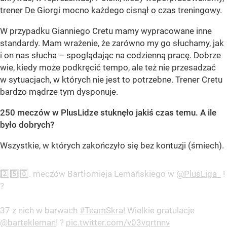
trener De Giorgi mocno każdego cisnął o czas treningowy.
W przypadku Gianniego Cretu mamy wypracowane inne
standardy. Mam wrażenie, że zarówno my go słuchamy, jak
i on nas słucha – spoglądając na codzienną pracę. Dobrze
wie, kiedy może podkręcić tempo, ale też nie przesadzać
w sytuacjach, w których nie jest to potrzebne. Trener Cretu
bardzo mądrze tym dysponuje.
250 meczów w PlusLidze stuknęło jakiś czas temu. A ile
było dobrych?
Wszystkie, w których zakończyło się bez kontuzji (śmiech).
2️⃣5️⃣0️⃣. meczów Bartłomieja Lemańskiego w
@PlusLiga_
!
?
37 z nich w barwach
#TeamSkra
! Wielkie gratulacje
@bartekleman
! ?
pic.twitter.com/v03vqrtnnv