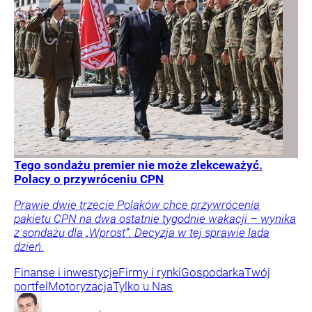
Tego sondażu premier nie może zlekceważyć.
Polacy o przywróceniu CPN
Prawie dwie trzecie Polaków chce przywrócenia
pakietu CPN na dwa ostatnie tygodnie wakacji – wynika
z sondażu dla „Wprost”. Decyzja w tej sprawie lada
dzień.
Finanse i inwestycje
Firmy i rynki
Gospodarka
Twój
portfel
Motoryzacja
Tylko u Nas