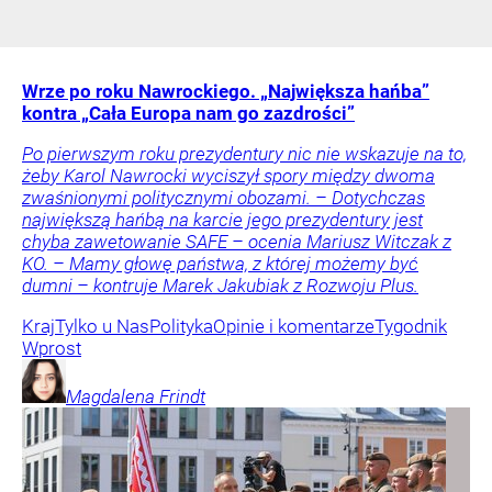
Wrze po roku Nawrockiego. „Największa hańba”
kontra „Cała Europa nam go zazdrości”
Po pierwszym roku prezydentury nic nie wskazuje na to,
żeby Karol Nawrocki wyciszył spory między dwoma
zwaśnionymi politycznymi obozami. – Dotychczas
największą hańbą na karcie jego prezydentury jest
chyba zawetowanie SAFE – ocenia Mariusz Witczak z
KO. – Mamy głowę państwa, z której możemy być
dumni – kontruje Marek Jakubiak z Rozwoju Plus.
Kraj
Tylko u Nas
Polityka
Opinie i komentarze
Tygodnik
Wprost
Magdalena
Frindt