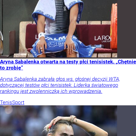
Aryna Sabalenka otwarta na testy płci tenisistek. „Chętnie
to zrobię”
Aryna Sabalenka zabrała głos ws. głośnej decyzji WTA,
dotyczącej testów płci tenisistek. Liderka światowego
rankingu jest zwolenniczką ich wprowadzenia.
Tenis
Sport