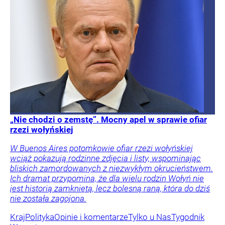
„Nie chodzi o zemstę”. Mocny apel w sprawie ofiar
rzezi wołyńskiej
W Buenos Aires potomkowie ofiar rzezi wołyńskiej
wciąż pokazują rodzinne zdjęcia i listy, wspominając
bliskich zamordowanych z niezwykłym okrucieństwem.
Ich dramat przypomina, że dla wielu rodzin Wołyń nie
jest historią zamkniętą, lecz bolesną raną, która do dziś
nie została zagojona.
Kraj
Polityka
Opinie i komentarze
Tylko u Nas
Tygodnik