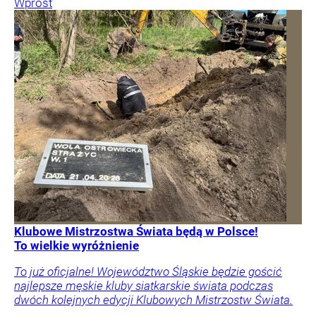
Wprost
Klubowe Mistrzostwa Świata będą w Polsce!
To wielkie wyróżnienie
To już oficjalne! Województwo Śląskie będzie gościć
najlepsze męskie kluby siatkarskie świata podczas
dwóch kolejnych edycji Klubowych Mistrzostw Świata.