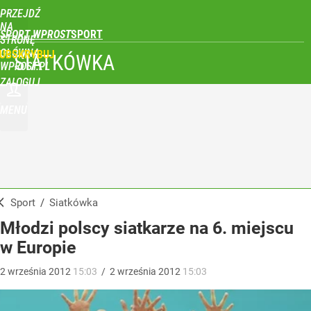
PRZEJDŹ
NA
SPORT WPROST
STRONĘ
GŁÓWNĄ
UBSKRYBUJ
SIATKÓWKA
WPROST.PL
ZALOGUJ
MENU
Sport
/
Siatkówka
Młodzi polscy siatkarze na 6. miejscu
w Europie
2
września
2012
15:03
/
2
września
2012
15:03