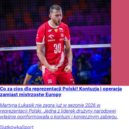
Co za cios dla reprezentacji Polski! Kontuzja i operacja
zamiast mistrzostw Europy
Martyna Łukasik nie zagra już w sezonie 2026 w
reprezentacji Polski. Jedna z liderek drużyny narodowej
właśnie poinformowała o kontuzji i koniecznym zabiegu.
Siatkówka
Sport