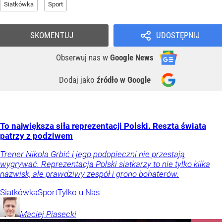
Siatkówka
Sport
SKOMENTUJ
UDOSTĘPNIJ
Obserwuj nas
w
Google News
Dodaj jako
źródło w Google
To największa siła reprezentacji Polski. Reszta świata
patrzy z podziwem
Trener Nikola Grbić i jego podopieczni nie przestają
wygrywać. Reprezentacja Polski siatkarzy to nie tylko kilka
nazwisk, ale prawdziwy zespół i grono bohaterów.
Siatkówka
Sport
Tylko u Nas
Maciej
Piasecki