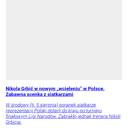
Nikola Grbić w nowym „wcieleniu” w Polsce.
Zabawna scenka z siatkarzami
W środowy (tj. 5 sierpnia) poranek siatkarze
reprezentacji Polski dotarli do kraju po turnieju
finałowym Ligi Narodów. Zabrakło jednak trenera Nikoli
Grbicia.