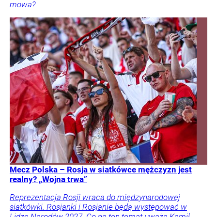
mowa?
Mecz Polska – Rosja w siatkówce mężczyzn jest
realny? „Wojna trwa”
Reprezentacja Rosji wraca do międzynarodowej
siatkówki. Rosjanki i Rosjanie będą występować w
Lidze Narodów 2027. Co na ten temat uważa Kamil