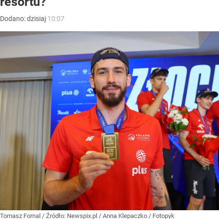
resortu?
Dodano:
dzisiaj
10:07
Tomasz Fornal
/ Źródło:
Newspix.pl
/
Anna Klepaczko / Fotopyk