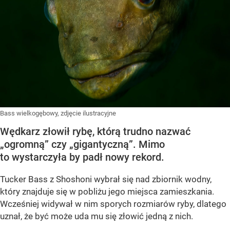
Bass wielkogębowy, zdjęcie ilustracyjne
Wędkarz złowił rybę, którą trudno nazwać
„ogromną” czy „gigantyczną”. Mimo
to wystarczyła by padł nowy rekord.
Tucker Bass z Shoshoni
wybrał się nad zbiornik wodny,
który znajduje się w pobliżu jego miejsca zamieszkania.
Wcześniej widywał w nim sporych rozmiarów ryby, dlatego
uznał, że być może uda mu się złowić jedną z nich.