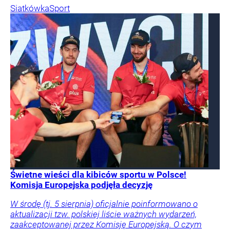
Siatkówka
Sport
Świetne wieści dla kibiców sportu w Polsce!
Komisja Europejska podjęła decyzję
W środę (tj. 5 sierpnia) oficjalnie poinformowano o
aktualizacji tzw. polskiej liście ważnych wydarzeń,
zaakceptowanej przez Komisję Europejską. O czym