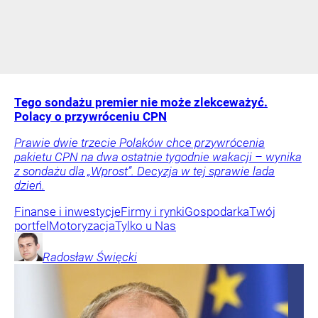
Tego sondażu premier nie może zlekceważyć.
Polacy o przywróceniu CPN
Prawie dwie trzecie Polaków chce przywrócenia
pakietu CPN na dwa ostatnie tygodnie wakacji – wynika
z sondażu dla „Wprost”. Decyzja w tej sprawie lada
dzień.
Finanse i inwestycje
Firmy i rynki
Gospodarka
Twój
portfel
Motoryzacja
Tylko u Nas
Radosław
Święcki