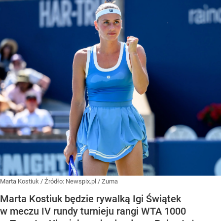
Marta Kostiuk
/ Źródło:
Newspix.pl
/
Zuma
Marta Kostiuk będzie rywalką Igi Świątek
w meczu IV rundy turnieju rangi WTA 1000