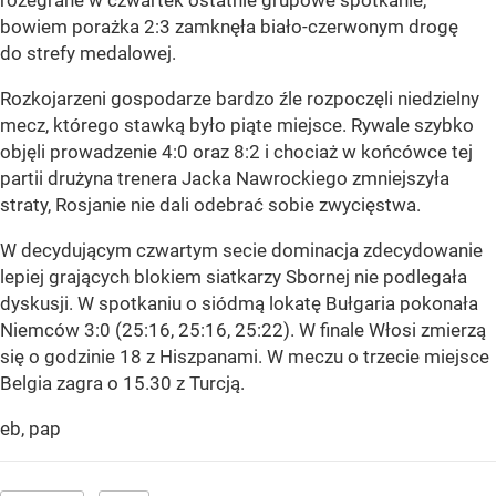
bowiem porażka 2:3 zamknęła biało-czerwonym drogę
do strefy medalowej.
Rozkojarzeni gospodarze bardzo źle rozpoczęli niedzielny
mecz, którego stawką było piąte miejsce. Rywale szybko
objęli prowadzenie 4:0 oraz 8:2 i chociaż w końcówce tej
partii drużyna trenera Jacka Nawrockiego zmniejszyła
straty, Rosjanie nie dali odebrać sobie zwycięstwa.
W decydującym czwartym secie dominacja zdecydowanie
lepiej grających blokiem siatkarzy Sbornej nie podlegała
dyskusji. W spotkaniu o siódmą lokatę Bułgaria pokonała
Niemców 3:0 (25:16, 25:16, 25:22). W finale Włosi zmierzą
się o godzinie 18 z Hiszpanami. W meczu o trzecie miejsce
Belgia zagra o 15.30 z Turcją.
eb, pap