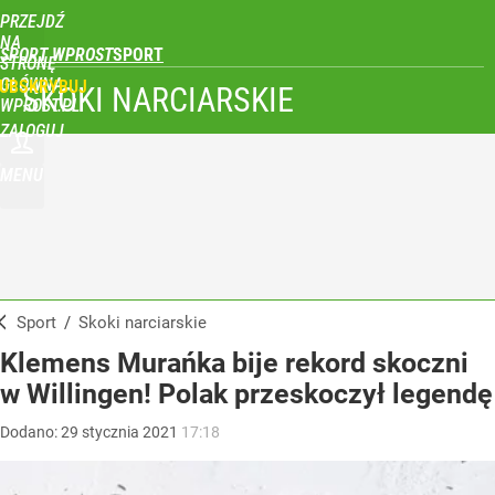
PRZEJDŹ
NA
SPORT WPROST
STRONĘ
GŁÓWNĄ
UBSKRYBUJ
SKOKI NARCIARSKIE
WPROST.PL
ZALOGUJ
MENU
Sport
/
Skoki narciarskie
Klemens Murańka bije rekord skoczni
w Willingen! Polak przeskoczył legendę
Dodano:
29
stycznia
2021
17:18