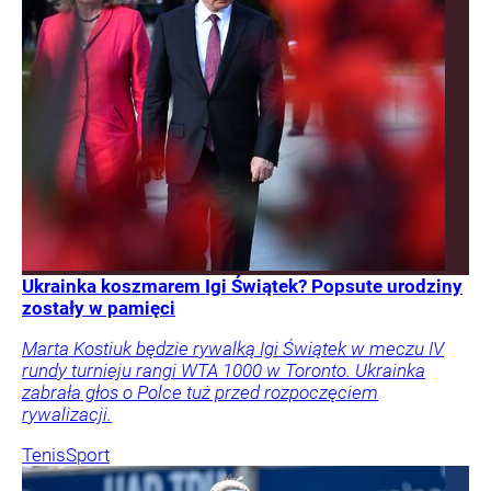
Ukrainka koszmarem Igi Świątek? Popsute urodziny
zostały w pamięci
Marta Kostiuk będzie rywalką Igi Świątek w meczu IV
rundy turnieju rangi WTA 1000 w Toronto. Ukrainka
zabrała głos o Polce tuż przed rozpoczęciem
rywalizacji.
Tenis
Sport