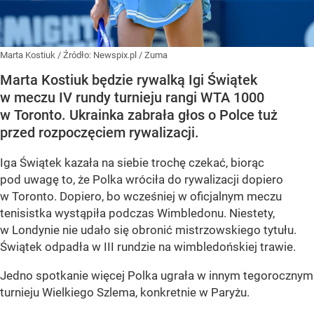
Marta Kostiuk
/ Źródło:
Newspix.pl
/
Zuma
Marta Kostiuk będzie rywalką Igi Świątek
w meczu IV rundy turnieju rangi WTA 1000
w Toronto. Ukrainka zabrała głos o Polce tuż
przed rozpoczęciem rywalizacji.
Iga Świątek kazała na siebie trochę czekać, biorąc
pod uwagę to, że Polka wróciła do rywalizacji dopiero
w Toronto. Dopiero, bo wcześniej w oficjalnym meczu
tenisistka wystąpiła podczas Wimbledonu. Niestety,
w Londynie nie udało się obronić mistrzowskiego tytułu.
Świątek odpadła w III rundzie na wimbledońskiej trawie.
Jedno spotkanie więcej Polka ugrała w innym tegorocznym
turnieju Wielkiego Szlema, konkretnie w Paryżu.