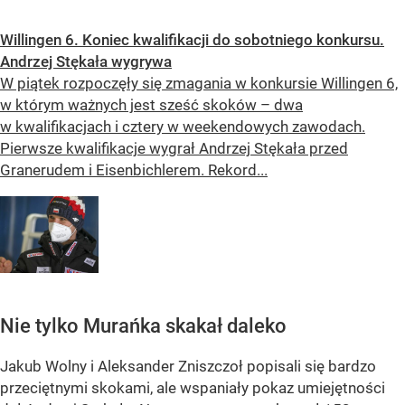
Willingen 6. Koniec kwalifikacji do sobotniego konkursu.
Andrzej Stękała wygrywa
W piątek rozpoczęły się zmagania w konkursie Willingen 6,
w którym ważnych jest sześć skoków – dwa
w kwalifikacjach i cztery w weekendowych zawodach.
Pierwsze kwalifikacje wygrał Andrzej Stękała przed
Granerudem i Eisenbichlerem. Rekord...
Nie tylko Murańka skakał daleko
Jakub Wolny i Aleksander Zniszczoł popisali się bardzo
przeciętnymi skokami, ale wspaniały pokaz umiejętności