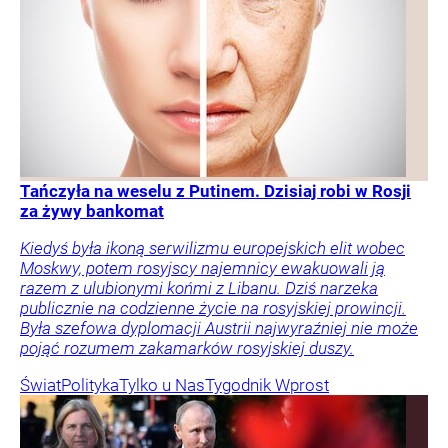
Tańczyła na weselu z Putinem. Dzisiaj robi w Rosji
za żywy bankomat
Kiedyś była ikoną serwilizmu europejskich elit wobec
Moskwy, potem rosyjscy najemnicy ewakuowali ją
razem z ulubionymi końmi z Libanu. Dziś narzeka
publicznie na codzienne życie na rosyjskiej prowincji.
Była szefowa dyplomacji Austrii najwyraźniej nie może
pojąć rozumem zakamarków rosyjskiej duszy.
Świat
Polityka
Tylko u Nas
Tygodnik Wprost