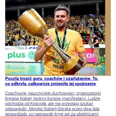
Poszła tropić guru, coachów i szarlatanów. To,
co odkryła, całkowicie zmieniło jej spojrzenie
Coachowie, nauczyciele duchowości, organizatorki
kręgów kobiet, twórcy kursów manifestacji. Ludzie
odchodzą od Kościoła, ale nie przestają szukać
odpowiedzi. Monika Sobień-Górska przez dwa lata
sprawdzała, co naprawdę kryje się za obietnicami