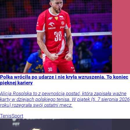
Polka wróciła po udarze i nie kryła wzruszenia. To koniec
pięknej kariery
Alicja Rosolska to z pewnością postać, która zapisała ważne
karty w dziejach polskiego tenisa. W piątek (tj. 7 sierpnia 2026
roku) rozegrała swój ostatni mecz.
Tenis
Sport