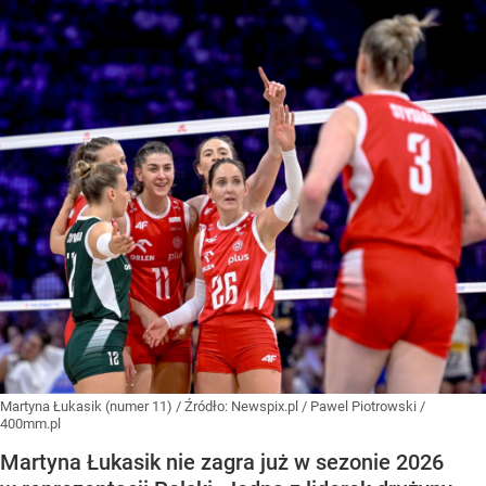
Martyna Łukasik (numer 11)
/ Źródło:
Newspix.pl
/
Pawel Piotrowski /
400mm.pl
Martyna Łukasik nie zagra już w sezonie 2026