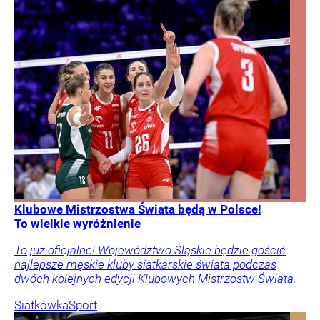
Klubowe Mistrzostwa Świata będą w Polsce!
To wielkie wyróżnienie
To już oficjalne! Województwo Śląskie będzie gościć
najlepsze męskie kluby siatkarskie świata podczas
dwóch kolejnych edycji Klubowych Mistrzostw Świata.
Siatkówka
Sport