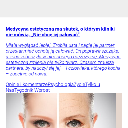
Medycyna estetyczna ma skutek, o którym kliniki
nie mówią. „Nie chcę jej całować”
Miała wyglądać lepiej. Zrobiła usta i nagle jej partner
przestał mieć ochotę ją całować. On poprawił szczękę,
a żona zobaczyła w nim obcego mężczyznę. Medycyna
estetyczna zmienia nie tylko twarz. Czasem zmusza
partnera, by nauczył się jej – i człowieka, którego kocha
– zupełnie od nowa.
Opinie i komentarze
Psychologia
Życie
Tylko u
Nas
Tygodnik Wprost