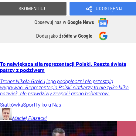
SKOMENTUJ
UDOSTĘPNIJ
Obserwuj nas
w
Google News
Dodaj jako
źródło w Google
To największa siła reprezentacji Polski. Reszta świata
patrzy z podziwem
Trener Nikola Grbić i jego podopieczni nie przestają
wygrywać. Reprezentacja Polski siatkarzy to nie tylko kilka
nazwisk, ale prawdziwy zespół i grono bohaterów.
Siatkówka
Sport
Tylko u Nas
Maciej
Piasecki