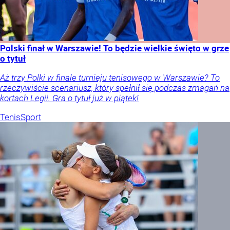
Polski finał w Warszawie! To będzie wielkie święto w grze
o tytuł
Aż trzy Polki w finale turnieju tenisowego w Warszawie? To
rzeczywiście scenariusz, który spełnił się podczas zmagań na
kortach Legii. Gra o tytuł już w piątek!
Tenis
Sport