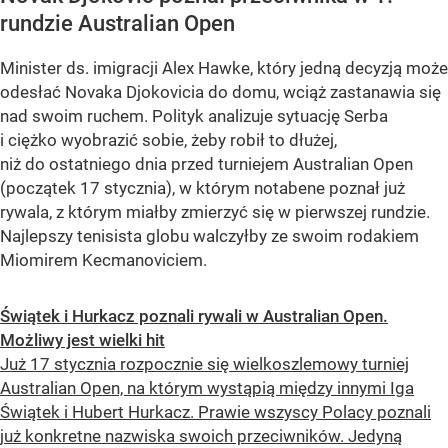
rundzie Australian Open
Minister ds. imigracji Alex Hawke, który jedną decyzją może
odesłać Novaka Djokovicia do domu, wciąż zastanawia się
nad swoim ruchem. Polityk analizuje sytuację Serba
i ciężko wyobrazić sobie, żeby robił to dłużej,
niż do ostatniego dnia przed turniejem Australian Open
(początek 17 stycznia), w którym notabene poznał już
rywala, z którym miałby zmierzyć się w pierwszej rundzie.
Najlepszy tenisista globu walczyłby ze swoim rodakiem
Miomirem Kecmanoviciem.
Świątek i Hurkacz poznali rywali w Australian Open.
Możliwy jest wielki hit
Już 17 stycznia rozpocznie się wielkoszlemowy turniej
Australian Open, na którym wystąpią między innymi Iga
Świątek i Hubert Hurkacz. Prawie wszyscy Polacy poznali
już konkretne nazwiska swoich przeciwników. Jedyną