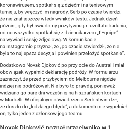
koronawirusem, spotkał się z dziećmi na tenisowym
turnieju, by wręczyć im nagrody. Serb po czasie twierdzi,
że nie znał jeszcze wtedy wyników testu. Jednak dzień
później, gdy był świadomy pozytywnego rezultatu badania,
mimo wszystko spotkał się z dziennikarzem „L'Equipe”
na wywiad i sesję zdjęciową. W komunikacie
na Instagramie przyznał, że „po czasie stwierdził, że nie
była to najlepsza decyzja i powinien przełożyć spotkanie”.
Dodatkowo Novak Djoković po przylocie do Australii miał
obowiązek wypełnić deklarację podróży. W formularzu
zaznaczył, że przed przybyciem do Melbourne nigdzie
indziej nie podróżował. Nie było to prawdą, ponieważ
widziano go parę dni wcześniej na hiszpańskich kortach
w Marbelli. W oficjalnym oświadczeniu Serb stwierdził,
że doszło do „ludzkiego błędu”, a dokumentu nie wypełniał
on, tylko jeden z członków jego teamu.
Novak Djoković poznał przeciwnika w 1.