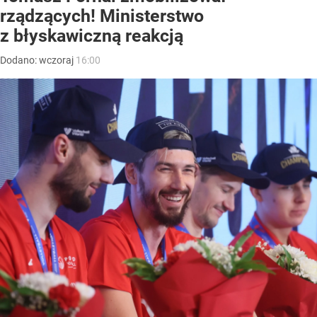
rządzących! Ministerstwo
z błyskawiczną reakcją
Dodano:
wczoraj
16:00