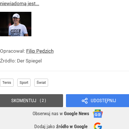
niewiadomą jest...
Opracował:
Filip Pędzich
Źródło:
Der Spiegel
Tenis
Sport
Świat
SKOMENTUJ
UDOSTĘPNIJ
2
Obserwuj nas
w
Google News
Dodaj jako
źródło w Google