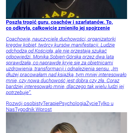
Poszła tropić guru, coachów i szarlatanów. To,
co odkryła, całkowicie zmieniło jej spojrzenie
Coachowie, nauczyciele duchowości, organizatorki
kręgów kobiet, twórcy kursów manifestacji. Ludzie
odchodzą od Kościoła, ale nie przestają szukać
odpowiedzi. Monika Sobień-Górska przez dwa lata
sprawdzała, co naprawdę kryje się za obietnicami
uzdrowienia, transformacji i odnalezienia sensu. „Im
dłużej pracowałam nad książką, tym mniej interesowało
mnie, czy nowa duchowość jest dobra czy zła. Coraz
bardziej interesowało mnie, dlaczego tak wielu ludzi jej
potrzebuje”.
Rozwój osobisty
Terapie
Psychologia
Życie
Tylko u
Nas
Tygodnik Wprost