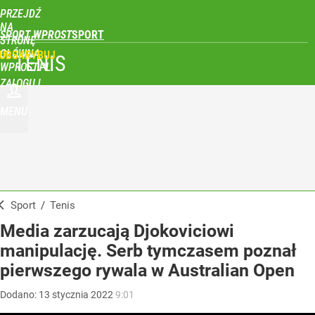
PRZEJDŹ
NA
SPORT WPROST
STRONĘ
GŁÓWNĄ
UBSKRYBUJ
TENIS
WPROST.PL
ZALOGUJ
MENU
Sport
/
Tenis
Media zarzucają Djokoviciowi
manipulację. Serb tymczasem poznał
pierwszego rywala w Australian Open
Dodano:
13
stycznia
2022
9:01