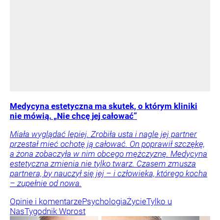
Medycyna estetyczna ma skutek, o którym kliniki
nie mówią. „Nie chcę jej całować”
Miała wyglądać lepiej. Zrobiła usta i nagle jej partner
przestał mieć ochotę ją całować. On poprawił szczękę,
a żona zobaczyła w nim obcego mężczyznę. Medycyna
estetyczna zmienia nie tylko twarz. Czasem zmusza
partnera, by nauczył się jej – i człowieka, którego kocha
– zupełnie od nowa.
Opinie i komentarze
Psychologia
Życie
Tylko u
Nas
Tygodnik Wprost