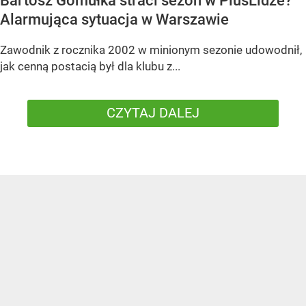
Bartosz Gomułka straci sezon w PlusLidze?
Alarmująca sytuacja w Warszawie
Zawodnik z rocznika 2002 w minionym sezonie udowodnił,
jak cenną postacią był dla klubu z...
CZYTAJ DALEJ