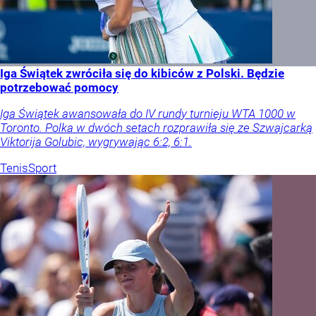
Iga Świątek zwróciła się do kibiców z Polski. Będzie
potrzebować pomocy
Iga Świątek awansowała do IV rundy turnieju WTA 1000 w
Toronto. Polka w dwóch setach rozprawiła się ze Szwajcarką
Viktorija Golubic, wygrywając 6:2, 6:1.
Tenis
Sport