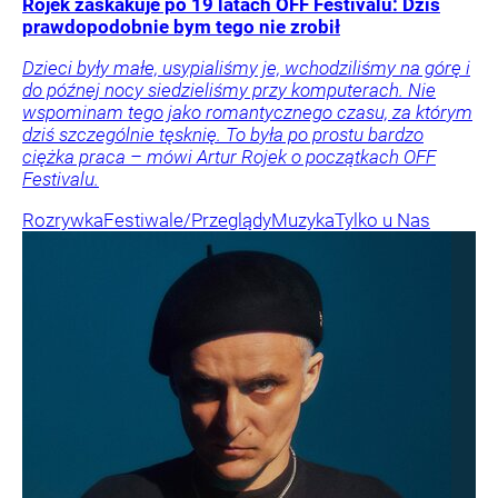
Rojek zaskakuje po 19 latach OFF Festivalu: Dziś
prawdopodobnie bym tego nie zrobił
Dzieci były małe, usypialiśmy je, wchodziliśmy na górę i
do późnej nocy siedzieliśmy przy komputerach. Nie
wspominam tego jako romantycznego czasu, za którym
dziś szczególnie tęsknię. To była po prostu bardzo
ciężka praca – mówi Artur Rojek o początkach OFF
Festivalu.
Rozrywka
Festiwale/Przeglądy
Muzyka
Tylko u Nas