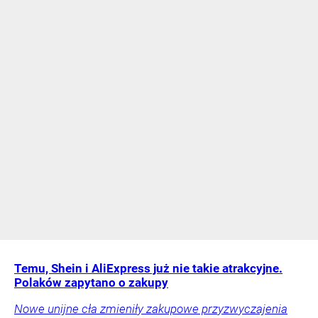
Temu, Shein i AliExpress już nie takie atrakcyjne.
Polaków zapytano o zakupy
Nowe unijne cła zmieniły zakupowe przyzwyczajenia