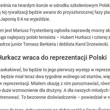
września na twardym korcie w ośrodku szkoleniowym Pol
ej rywalizacji będzie awans do przyszłorocznej fazy play
 Japonią 0:4 na wyjeździe.
em jest Mariusz Frystenberg ogłosiła naprawdę mocny skł
pi najlepszy polski tenisista – Hubert Hurkacz i cztere
adrze junior Tomasz Berkieta i deblista Karol Drzewiecki.
Hurkacz wraca do reprezentacji Polski
skakiwać, bo będzie to jego pierwszy występ w reprezen
będzie miał teraz dwa tygodnie wolnego od startów, w
w reprezentacji. Miałem okazję z nim porozmawiać, rów
dzo duże wzmocnienie dla drużyny. A dla naszych młody
 potrenować. To bezcenne doświadczenie – powiedział w 