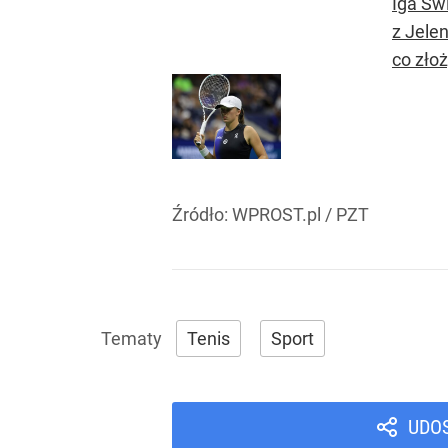
Iga Św
z Jele
co złoż
Źródło:
WPROST.pl
/
PZT
Tenis
Sport
UDO