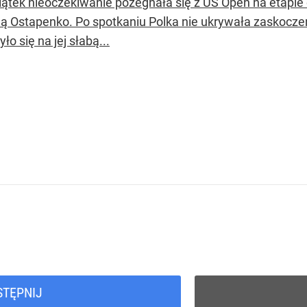
iątek nieoczekiwanie pożegnała się z US Open na etapie 
ną Ostapenko. Po spotkaniu Polka nie ukrywała zaskocze
yło się na jej słabą...
STĘPNIJ