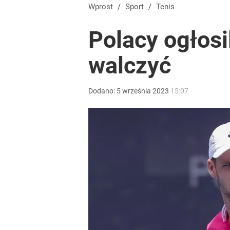
Wprost
/
Sport
/
Tenis
Polacy ogłosi
walczyć
Dodano:
5
września
2023
15:07