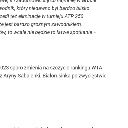
ej II i zadomowić się co najmniej w Grupie
odnik, który niedawno był bardzo blisko
szedł też eliminacje w turnieju ATP 250
że jest bardzo groźnym zawodnikiem,
w, to wcale nie będzie to łatwe spotkanie –
2023 sporo zmienia na szczycie rankingu WTA.
z Aryny Sabalenki. Białorusinka po zwycięstwie