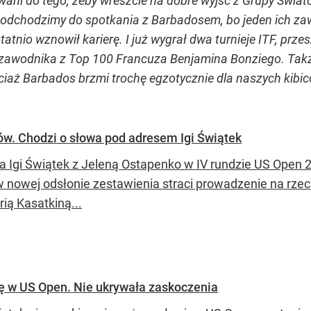
ni do tego, żeby wreszcie na dobre wyjść z Grupy Światow
odchodzimy do spotkania z Barbadosem, bo jeden ich zaw
tatnio wznowił karierę. I już wygrał dwa turnieje ITF, prze
 zawodnika z Top 100 Francuza Benjamina Bonziego. Tak
ciaż Barbados brzmi trochę egzotycznie dla naszych kibicó
ów. Chodzi o słowa pod adresem Igi Świątek
a Igi Świątek z Jeleną Ostapenko w IV rundzie US Open 
w nowej odsłonie zestawienia straci prowadzenie na rzec
ią Kasatkiną...
ę w US Open. Nie ukrywała zaskoczenia