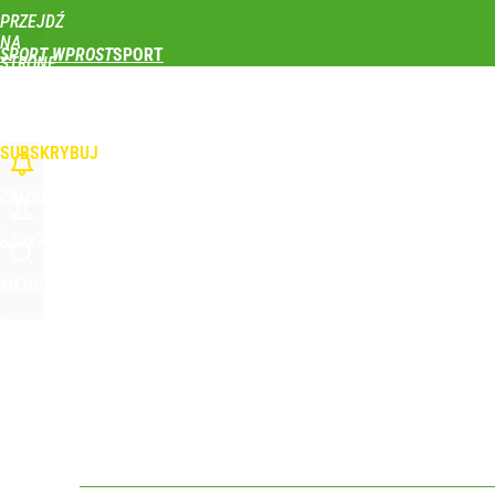
PRZEJDŹ
Udostępnij
0
Skomentuj
NA
SPORT WPROST
STRONĘ
GŁÓWNĄ
PIŁKA NOŻNA
SIATKÓWKA
TENIS
LEKKOATLETYKA
SKOKI NARCIAR
WPROST.PL
SUBSKRYBUJ
ZALOGUJ
SZUKAJ
MENU