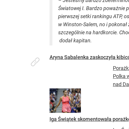
– Jesteśmy bardzo zdeterminowa
Światowej I. Bardzo poważnie p
pierwszej setki rankingu ATP, os
w Winston-Salem, no i pokonał
szczególnie na hardkorcie. Cho
dodał kapitan.
Aryna Sabalenka zaskoczyła kibic
Porażk
Polka 
nad Dar
Iga Świątek skomentowała porażk