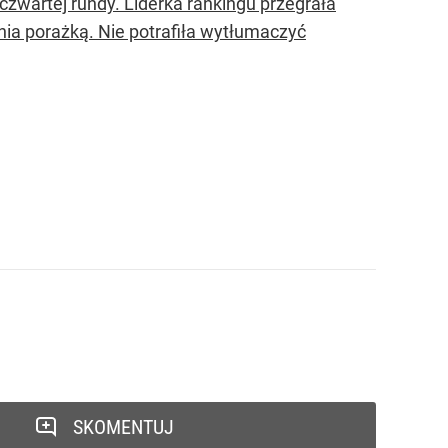
czwartej rundy. Liderka rankingu przegrała
nia porażką. Nie potrafiła wytłumaczyć
SKOMENTUJ