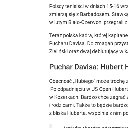
Polscy tenisiści w dniach 15-16 
zmierzą się z Barbadosem. Stawką t
w lutym Biało-Czerwoni przegrali z
Teraz polska kadra, której kapitan
Pucharu Davisa. Do zmagań przystą
Zieliński oraz dwaj debiutujący w k
Puchar Davisa: Hubert 
Obecność „Hubiego” może trochę za
Po odpadnięciu w US Open Hubert 
w Kozerkach. Bardzo chce zagrać 
i rodzicami. Także to będzie bar
z bliska Huberta, wspólnie z nim