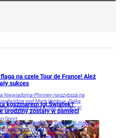
flaga na czele Tour de France! Ależ
ały sukces
na Niewiadoma-Phinney najszybsza na
podjeździe pod Mont Ventoux. Polka
ka koszmarem Igi Świątek?
etap i została liderką Tour de France!
e urodziny zostały w pamięci
wo
Sport
stiuk będzie rywalką Igi Świątek w meczu
 turnieju rangi WTA 1000 w Toronto.
 zabrała głos o Polce tuż przed