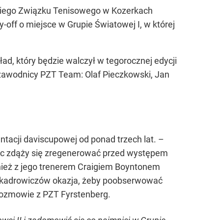
skiego Związku Tenisowego w Kozerkach
-off o miejsce w Grupie Światowej I, w której
ad, który będzie walczył w tegorocznej edycji
j zawodnicy PZT Team: Olaf Pieczkowski, Jan
tacji daviscupowej od ponad trzech lat. –
ięc zdąży się zregenerować przed występem
nież z jego trenerem Craigiem Boyntonem
ch kadrowiczów okazja, żeby poobserwować
rozmowie z PZT Fyrstenberg.