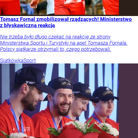
Tomasz Fornal zmobilizował rządzących! Ministerstwo
z błyskawiczną reakcją
Nie trzeba było długo czekać na reakcję ze strony
Ministerstwa Sportu i Turystyki na apel Tomasza Fornala.
Polscy siatkarze otrzymali to, czego potrzebowali.
Siatkówka
Sport