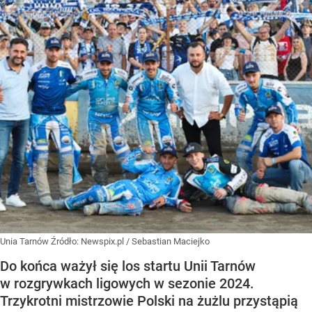
Unia Tarnów
Źródło:
Newspix.pl
/
Sebastian Maciejko
Do końca ważył się los startu Unii Tarnów
w rozgrywkach ligowych w sezonie 2024.
Trzykrotni mistrzowie Polski na żużlu przystąpią