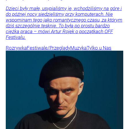
Dzieci były małe, usypialiśmy je, wchodziliśmy na górę i
do późnej nocy siedzieliśmy przy komputerach. Nie
wspominam tego jako romantycznego czasu, za którym
dziś szczególnie tęsknię. To była po prostu bardzo
ciężka praca – mówi Artur Rojek o początkach OFF
Festivalu.
Rozrywka
Festiwale/Przeglądy
Muzyka
Tylko u Nas