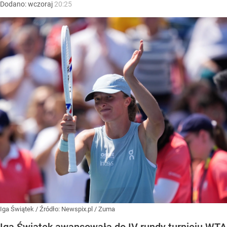
Dodano:
wczoraj
20:25
Iga Świątek
/ Źródło:
Newspix.pl
/
Zuma
Iga Świątek awansowała do IV rundy turnieju WTA