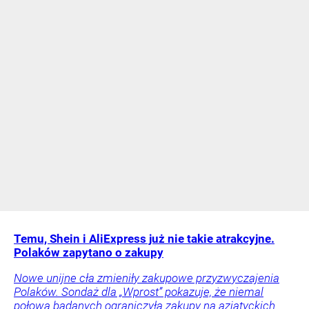
Temu, Shein i AliExpress już nie takie atrakcyjne.
Polaków zapytano o zakupy
Nowe unijne cła zmieniły zakupowe przyzwyczajenia
Polaków. Sondaż dla „Wprost” pokazuje, że niemal
połowa badanych ograniczyła zakupy na azjatyckich