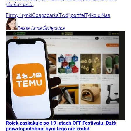
platformach.
Firmy i rynki
Gospodarka
Twój portfel
Tylko u Nas
Beata Anna
Święcicka
Rojek zaskakuje po 19 latach OFF Festivalu: Dziś
prawdopodobnie bym tego nie zrobił