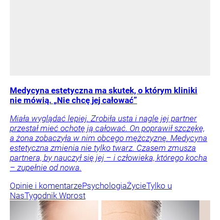
Medycyna estetyczna ma skutek, o którym kliniki
nie mówią. „Nie chcę jej całować”
Miała wyglądać lepiej. Zrobiła usta i nagle jej partner
przestał mieć ochotę ją całować. On poprawił szczękę,
a żona zobaczyła w nim obcego mężczyznę. Medycyna
estetyczna zmienia nie tylko twarz. Czasem zmusza
partnera, by nauczył się jej – i człowieka, którego kocha
– zupełnie od nowa.
Opinie i komentarze
Psychologia
Życie
Tylko u
Nas
Tygodnik Wprost