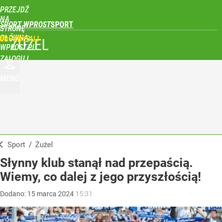
PRZEJDŹ
NA
SPORT WPROST
STRONĘ
GŁÓWNĄ
UBSKRYBUJ
ŻUŻEL
WPROST.PL
ZALOGUJ
MENU
Sport
/
Żużel
Słynny klub stanął nad przepaścią.
Wiemy, co dalej z jego przyszłością!
Dodano:
15
marca
2024
15:31