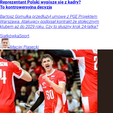
Reprezentant Polski wypisze się z kadry?
To kontrowersyjna decyzja
Bartosz Gomułka przedłużył umowę z PGE Projektem
Warszawa. Atakujący podpisał kontrakt ze stołecznym
klubem aż do 2029 roku. Czy to słuszny krok 24-latka?
Siatkówka
Sport
Maciej
Piasecki