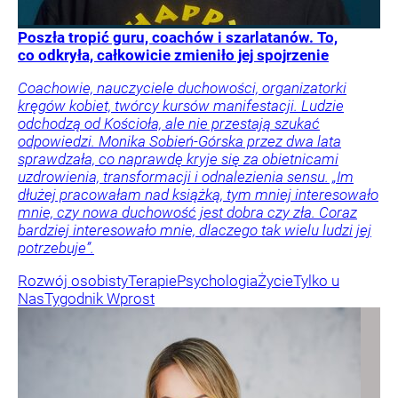
Poszła tropić guru, coachów i szarlatanów. To,
co odkryła, całkowicie zmieniło jej spojrzenie
Coachowie, nauczyciele duchowości, organizatorki
kręgów kobiet, twórcy kursów manifestacji. Ludzie
odchodzą od Kościoła, ale nie przestają szukać
odpowiedzi. Monika Sobień-Górska przez dwa lata
sprawdzała, co naprawdę kryje się za obietnicami
uzdrowienia, transformacji i odnalezienia sensu. „Im
dłużej pracowałam nad książką, tym mniej interesowało
mnie, czy nowa duchowość jest dobra czy zła. Coraz
bardziej interesowało mnie, dlaczego tak wielu ludzi jej
potrzebuje”.
Rozwój osobisty
Terapie
Psychologia
Życie
Tylko u
Nas
Tygodnik Wprost