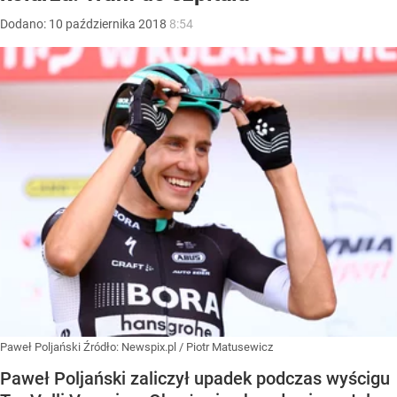
Dodano:
10
października
2018
8:54
Paweł Poljański
Źródło:
Newspix.pl
/
Piotr Matusewicz
Paweł Poljański zaliczył upadek podczas wyścigu