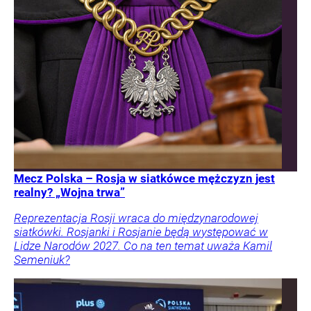
Mecz Polska – Rosja w siatkówce mężczyzn jest
realny? „Wojna trwa”
Reprezentacja Rosji wraca do międzynarodowej
siatkówki. Rosjanki i Rosjanie będą występować w
Lidze Narodów 2027. Co na ten temat uważa Kamil
Semeniuk?