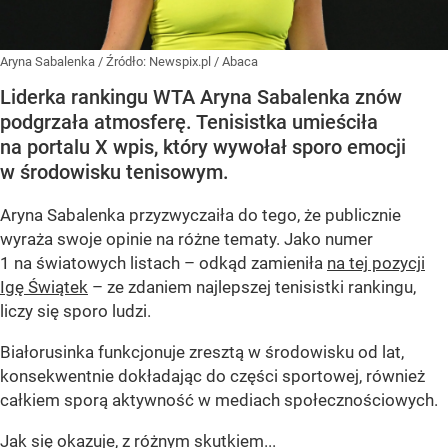
Aryna Sabalenka
/ Źródło:
Newspix.pl
/
Abaca
Liderka rankingu WTA Aryna Sabalenka znów
podgrzała atmosferę. Tenisistka umieściła
na portalu X wpis, który wywołał sporo emocji
w środowisku tenisowym.
Aryna Sabalenka przyzwyczaiła do tego, że publicznie
wyraża swoje opinie na różne tematy. Jako numer
1 na światowych listach – odkąd zamieniła
na tej pozycji
Igę Świątek
– ze zdaniem najlepszej tenisistki rankingu,
liczy się sporo ludzi.
Białorusinka funkcjonuje zresztą w środowisku od lat,
konsekwentnie dokładając do części sportowej, również
całkiem sporą aktywność w mediach społecznościowych.
Jak się okazuje, z różnym skutkiem...