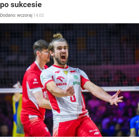
po sukcesie
Dodano:
wczoraj
14:02