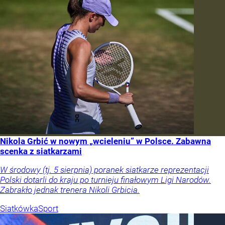
Nikola Grbić w nowym „wcieleniu” w Polsce. Zabawna
scenka z siatkarzami
W środowy (tj. 5 sierpnia) poranek siatkarze reprezentacji
Polski dotarli do kraju po turnieju finałowym Ligi Narodów.
Zabrakło jednak trenera Nikoli Grbicia.
Siatkówka
Sport