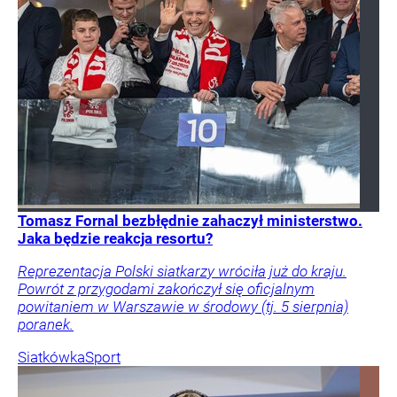
Tomasz Fornal bezbłędnie zahaczył ministerstwo.
Jaka będzie reakcja resortu?
Reprezentacja Polski siatkarzy wróciła już do kraju.
Powrót z przygodami zakończył się oficjalnym
powitaniem w Warszawie w środowy (tj. 5 sierpnia)
poranek.
Siatkówka
Sport