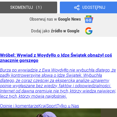
SKOMENTUJ
UDOSTĘPNIJ
1
Obserwuj nas
w
Google News
Dodaj jako
źródło w Google
Wróbel: Wywiad z Woydyłło o Idze Świątek obnażył coś
znacznie gorszego
Burza po wywiadzie z Ewą Woydyłło nie wybuchła dlatego, że
padły kontrowersyjne słowa o Idze Świątek. Wybuchła
dlatego, że coraz częściej za ekspercką analizę uznajemy
opinie wygłaszane bez wiedzy, faktów i odpowiedzialności.
Internet od dawna premiuje nie tych, którzy wiedzą najwięcej,
lecz tych, którzy mówią najgłośniej.
Opinie i komentarze
Kraj
Sport
Tylko u Nas