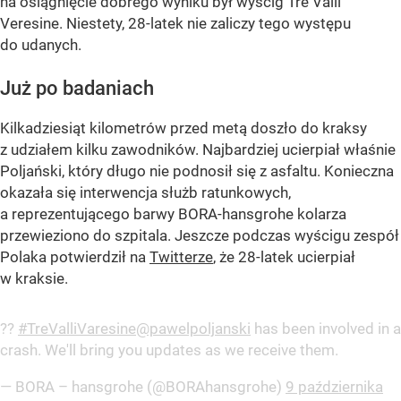
na osiągnięcie dobrego wyniku był wyścig Tre Valli
Veresine. Niestety, 28-latek nie zaliczy tego występu
do udanych.
Już po badaniach
Kilkadziesiąt kilometrów przed metą doszło do kraksy
z udziałem kilku zawodników. Najbardziej ucierpiał właśnie
Poljański, który długo nie podnosił się z asfaltu. Konieczna
okazała się interwencja służb ratunkowych,
a reprezentującego barwy BORA-hansgrohe kolarza
przewieziono do szpitala. Jeszcze podczas wyścigu zespół
Polaka potwierdził na
Twitterze
, że 28-latek ucierpiał
w kraksie.
??
#TreValliVaresine
@pawelpoljanski
has been involved in a
crash. We'll bring you updates as we receive them.
— BORA – hansgrohe (@BORAhansgrohe)
9 października