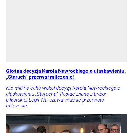
Głośna decyzja Karola Nawrockiego o ułaskawieniu.
„Staruch” przerwał milczenie!
Nie milkną echa wokół decyzji Karola Nawrockiego o
ułaskawieniu „Starucha”. Postać znana z trybun
piłkarskiej Legii Warszawa właśnie przerwała
milczenie.