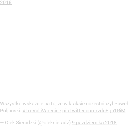
2018
Wszystko wskazuje na to, że w kraksie uczestniczył Paweł
Poljański.
#TreValliVaresine
pic.twitter.com/zduEgh1RiM
— Olek Sieradzki (@oleksieradz)
9 października 2018