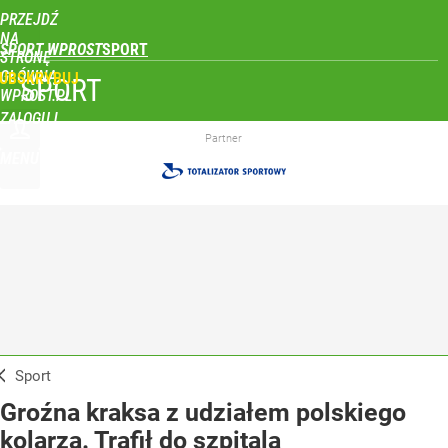
PRZEJDŹ
NA
SPORT WPROST
STRONĘ
GŁÓWNĄ
UBSKRYBUJ
SPORT
WPROST.PL
ZALOGUJ
Partner
MENU
Sport
Groźna kraksa z udziałem polskiego
kolarza. Trafił do szpitala