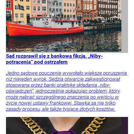
Sąd rozprawił się z bankową fikcją. „Niby-
potrącenia” pod ostrzałem
Jedno sądowe pouczenie wywołało większe poruszenie
niż niejeden wyrok. Sędzia otwarcie zakwestionował
stosowaną przez banki praktykę składania „niby-
oświadczeń”, jednocześnie pokazując problem, który
może nabrać szczególnego znaczenia po wejściu w
życie nowej ustawy frankowej. Stawką są nie tylko
zasady procesu, ale także tysiące złotych kosztów.