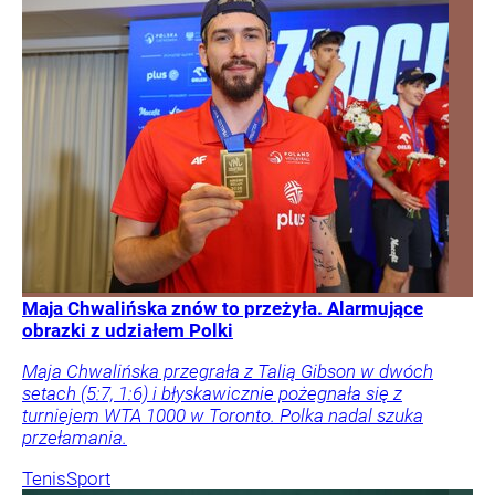
Maja Chwalińska znów to przeżyła. Alarmujące
obrazki z udziałem Polki
Maja Chwalińska przegrała z Talią Gibson w dwóch
setach (5:7, 1:6) i błyskawicznie pożegnała się z
turniejem WTA 1000 w Toronto. Polka nadal szuka
przełamania.
Tenis
Sport