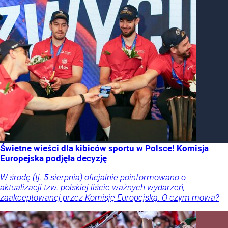
Świetne wieści dla kibiców sportu w Polsce! Komisja
Europejska podjęła decyzję
W środę (tj. 5 sierpnia) oficjalnie poinformowano o
aktualizacji tzw. polskiej liście ważnych wydarzeń,
zaakceptowanej przez Komisję Europejską. O czym mowa?