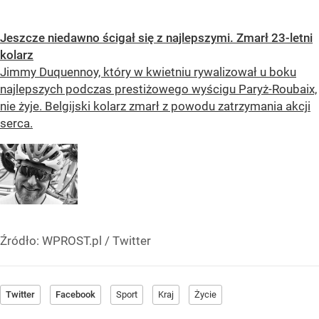
Jeszcze niedawno ścigał się z najlepszymi. Zmarł 23-letni
kolarz
Jimmy Duquennoy, który w kwietniu rywalizował u boku
najlepszych podczas prestiżowego wyścigu Paryż-Roubaix,
nie żyje. Belgijski kolarz zmarł z powodu zatrzymania akcji
serca.
Źródło:
WPROST.pl
/
Twitter
Twitter
Facebook
Sport
Kraj
Życie