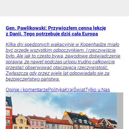
Gen. Pawlikowski: Przywiozłem cenną lekcję
z Danii. Tego potrzebuje dziś cała Europa
Kilka dni spędzonych wakacyjnie w Kopenhadze miało
być przede wszystkim odpoczynkiem. I rzeczywiście
było. Ale jak to często bywa, zawodowe doświadczenie
sprawia, że nawet podczas urlopu trudno całkowicie
przestać obserwować otaczającą rzeczywistość.
Zwłaszcza gdy przez wiele lat odpowiadało się za
bezpieczeństwo państwa.
Opinie i komentarze
Polityka
Kraj
Świat
Tylko u Nas