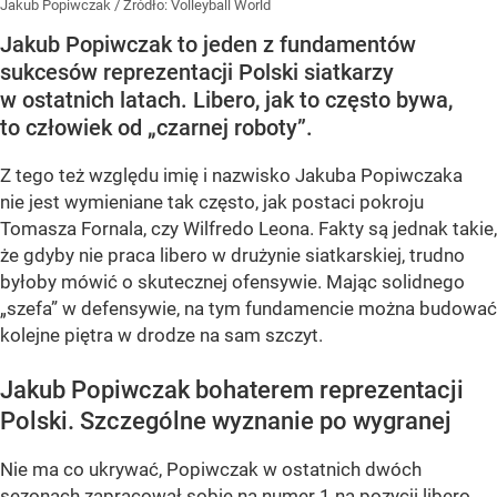
Jakub Popiwczak
/ Źródło:
Volleyball World
Jakub Popiwczak to jeden z fundamentów
sukcesów reprezentacji Polski siatkarzy
w ostatnich latach. Libero, jak to często bywa,
to człowiek od „czarnej roboty”.
Z tego też względu imię i nazwisko Jakuba Popiwczaka
nie jest wymieniane tak często, jak postaci pokroju
Tomasza Fornala, czy Wilfredo Leona. Fakty są jednak takie,
że gdyby nie praca libero w drużynie siatkarskiej, trudno
byłoby mówić o skutecznej ofensywie. Mając solidnego
„szefa” w defensywie, na tym fundamencie można budować
kolejne piętra w drodze na sam szczyt.
Jakub Popiwczak bohaterem reprezentacji
Polski. Szczególne wyznanie po wygranej
Nie ma co ukrywać, Popiwczak w ostatnich dwóch
sezonach zapracował sobie na numer 1 na pozycji libero