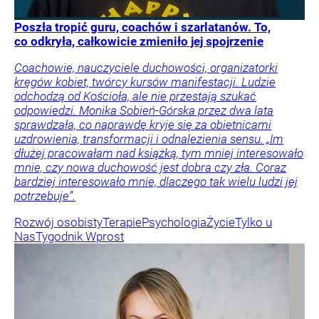
Poszła tropić guru, coachów i szarlatanów. To,
co odkryła, całkowicie zmieniło jej spojrzenie
Coachowie, nauczyciele duchowości, organizatorki
kręgów kobiet, twórcy kursów manifestacji. Ludzie
odchodzą od Kościoła, ale nie przestają szukać
odpowiedzi. Monika Sobień-Górska przez dwa lata
sprawdzała, co naprawdę kryje się za obietnicami
uzdrowienia, transformacji i odnalezienia sensu. „Im
dłużej pracowałam nad książką, tym mniej interesowało
mnie, czy nowa duchowość jest dobra czy zła. Coraz
bardziej interesowało mnie, dlaczego tak wielu ludzi jej
potrzebuje”.
Rozwój osobisty
Terapie
Psychologia
Życie
Tylko u
Nas
Tygodnik Wprost