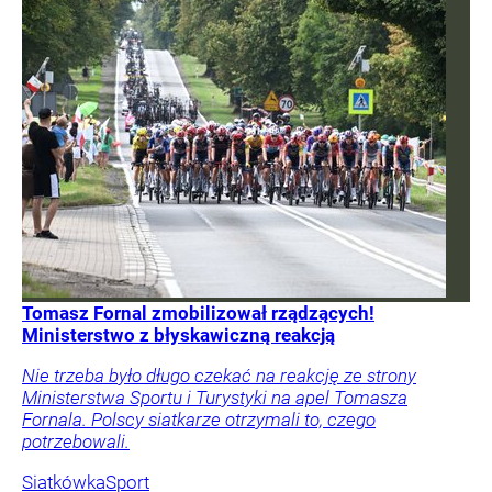
Tomasz Fornal zmobilizował rządzących!
Ministerstwo z błyskawiczną reakcją
Nie trzeba było długo czekać na reakcję ze strony
Ministerstwa Sportu i Turystyki na apel Tomasza
Fornala. Polscy siatkarze otrzymali to, czego
potrzebowali.
Siatkówka
Sport