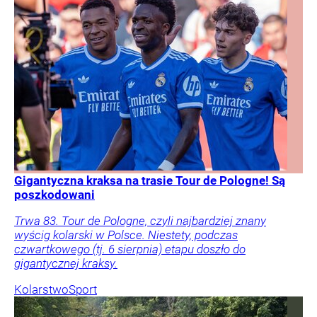
Gigantyczna kraksa na trasie Tour de Pologne! Są
poszkodowani
Trwa 83. Tour de Pologne, czyli najbardziej znany
wyścig kolarski w Polsce. Niestety, podczas
czwartkowego (tj. 6 sierpnia) etapu doszło do
gigantycznej kraksy.
Kolarstwo
Sport