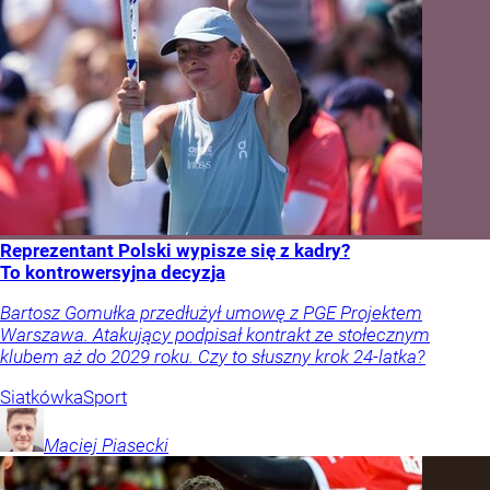
Reprezentant Polski wypisze się z kadry?
To kontrowersyjna decyzja
Bartosz Gomułka przedłużył umowę z PGE Projektem
Warszawa. Atakujący podpisał kontrakt ze stołecznym
klubem aż do 2029 roku. Czy to słuszny krok 24-latka?
Siatkówka
Sport
Maciej
Piasecki