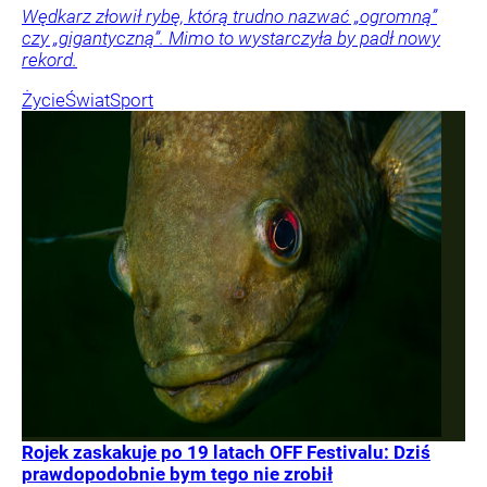
Wędkarz złowił rybę, którą trudno nazwać „ogromną”
czy „gigantyczną”. Mimo to wystarczyła by padł nowy
rekord.
Życie
Świat
Sport
Rojek zaskakuje po 19 latach OFF Festivalu: Dziś
prawdopodobnie bym tego nie zrobił