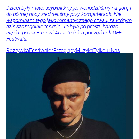
Dzieci były małe, usypialiśmy je, wchodziliśmy na górę i
do późnej nocy siedzieliśmy przy komputerach. Nie
wspominam tego jako romantycznego czasu, za którym
dziś szczególnie tęsknię. To była po prostu bardzo
ciężka praca – mówi Artur Rojek o początkach OFF
Festivalu.
Rozrywka
Festiwale/Przeglądy
Muzyka
Tylko u Nas