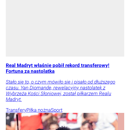
Real Madryt właśnie pobił rekord transferowy!
Fortuna za nastolatka
Stało się to, o czym mówiło się i pisało od dłuższego
czasu. Yan Diomande, rewelacyjny nastolatek z
Wybrzeża Kości Słoniowej, został piłkarzem Realu
Madryt.
Transfery
Piłka nożna
Sport