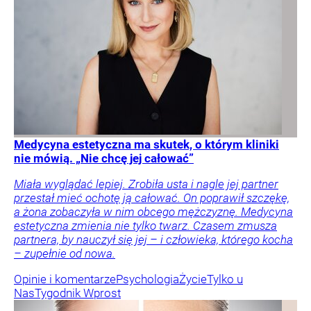
Medycyna estetyczna ma skutek, o którym kliniki
nie mówią. „Nie chcę jej całować”
Miała wyglądać lepiej. Zrobiła usta i nagle jej partner
przestał mieć ochotę ją całować. On poprawił szczękę,
a żona zobaczyła w nim obcego mężczyznę. Medycyna
estetyczna zmienia nie tylko twarz. Czasem zmusza
partnera, by nauczył się jej – i człowieka, którego kocha
– zupełnie od nowa.
Opinie i komentarze
Psychologia
Życie
Tylko u
Nas
Tygodnik Wprost