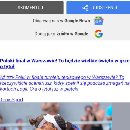
SKOMENTUJ
UDOSTĘPNIJ
Obserwuj nas
w
Google News
Dodaj jako
źródło w Google
Polski finał w Warszawie! To będzie wielkie święto w grze
o tytuł
Aż trzy Polki w finale turnieju tenisowego w Warszawie? To
rzeczywiście scenariusz, który spełnił się podczas zmagań na
kortach Legii. Gra o tytuł już w piątek!
Tenis
Sport