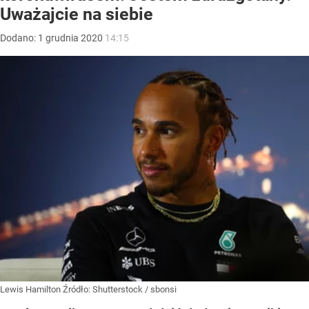
Uważajcie na siebie
Dodano:
1
grudnia
2020
14:15
Lewis Hamilton
Źródło:
Shutterstock
/
sbonsi