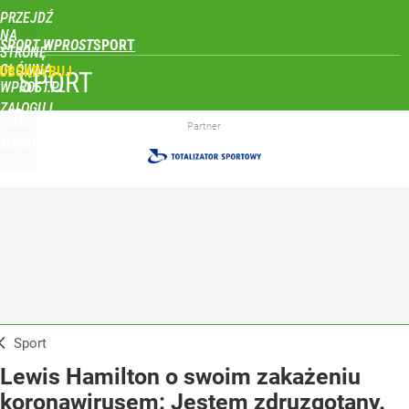
PRZEJDŹ
NA
SPORT WPROST
STRONĘ
GŁÓWNĄ
UBSKRYBUJ
SPORT
WPROST.PL
ZALOGUJ
Partner
MENU
Sport
Lewis Hamilton o swoim zakażeniu
koronawirusem: Jestem zdruzgotany.