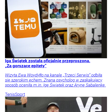
Iga Świątek została oficjalnie przeproszona.
„Za gorszące epitety”
Wizyta Ewa Woydyłło na kanale „Trzeci Serwis” odbiła
się szerokim echem. Znana psycholog w zaskakujący
sposób oceniła m.in. Igę Świątek oraz Arynę Sabalenkę.
Tenis
Sport