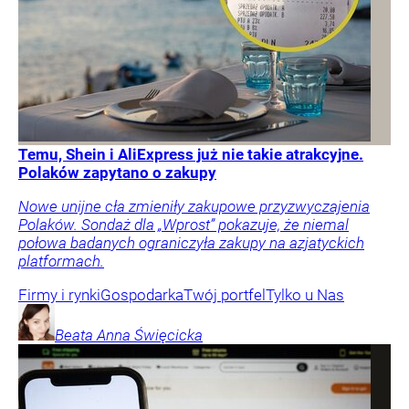
Temu, Shein i AliExpress już nie takie atrakcyjne.
Polaków zapytano o zakupy
Nowe unijne cła zmieniły zakupowe przyzwyczajenia
Polaków. Sondaż dla „Wprost” pokazuje, że niemal
połowa badanych ograniczyła zakupy na azjatyckich
platformach.
Firmy i rynki
Gospodarka
Twój portfel
Tylko u Nas
Beata Anna
Święcicka