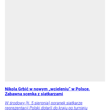
Nikola Grbić w nowym „wcieleniu” w Polsce.
Zabawna scenka z siatkarzami
W środowy (tj. 5 sierpnia) poranek siatkarze
reprezentacji Polski dotarli do kraju po turnieju