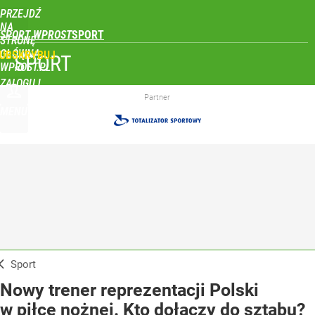
PRZEJDŹ
NA
SPORT WPROST
STRONĘ
GŁÓWNĄ
UBSKRYBUJ
SPORT
WPROST.PL
ZALOGUJ
Partner
MENU
Sport
Nowy trener reprezentacji Polski
w piłce nożnej. Kto dołączy do sztabu?