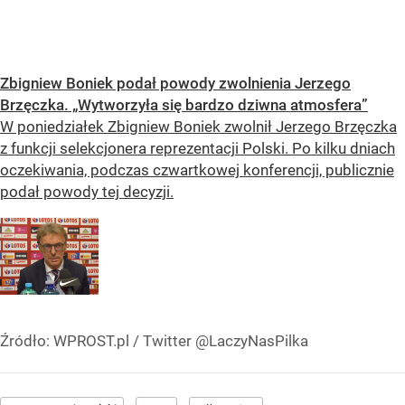
Zbigniew Boniek podał powody zwolnienia Jerzego
Brzęczka. „Wytworzyła się bardzo dziwna atmosfera”
W poniedziałek Zbigniew Boniek zwolnił Jerzego Brzęczka
z funkcji selekcjonera reprezentacji Polski. Po kilku dniach
oczekiwania, podczas czwartkowej konferencji, publicznie
podał powody tej decyzji.
Źródło:
WPROST.pl
/
Twitter @LaczyNasPilka