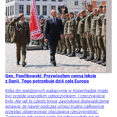
Gen. Pawlikowski: Przywiozłem cenną lekcję
z Danii. Tego potrzebuje dziś cała Europa
Kilka dni spędzonych wakacyjnie w Kopenhadze miało
być przede wszystkim odpoczynkiem. I rzeczywiście
było. Ale jak to często bywa, zawodowe doświadczenie
sprawia, że nawet podczas urlopu trudno całkowicie
przestać obserwować otaczającą rzeczywistość.
Zwłaszcza gdy przez wiele lat odpowiadało się za