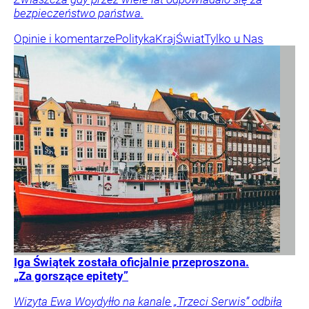
bezpieczeństwo państwa.
Opinie i komentarze
Polityka
Kraj
Świat
Tylko u Nas
Iga Świątek została oficjalnie przeproszona.
„Za gorszące epitety”
Wizyta Ewa Woydyłło na kanale „Trzeci Serwis” odbiła