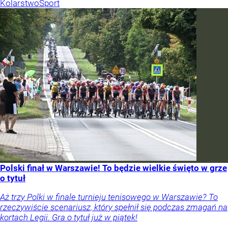
Kolarstwo
Sport
Polski finał w Warszawie! To będzie wielkie święto w grze
o tytuł
Aż trzy Polki w finale turnieju tenisowego w Warszawie? To
rzeczywiście scenariusz, który spełnił się podczas zmagań na
kortach Legii. Gra o tytuł już w piątek!