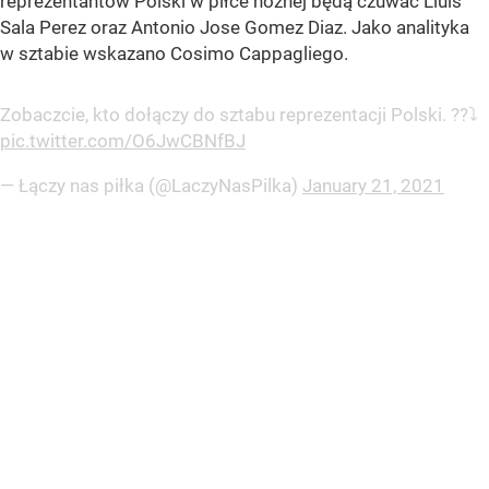
reprezentantów Polski w piłce nożnej będą czuwać Lluis
Sala Perez oraz Antonio Jose Gomez Diaz. Jako analityka
w sztabie wskazano Cosimo Cappagliego.
Zobaczcie, kto dołączy do sztabu reprezentacji Polski. ??⤵️
pic.twitter.com/O6JwCBNfBJ
— Łączy nas piłka (@LaczyNasPilka)
January 21, 2021