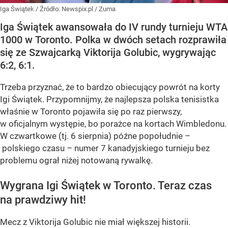
Iga Świątek
/ Źródło:
Newspix.pl
/
Zuma
Iga Świątek awansowała do IV rundy turnieju WTA
1000 w Toronto. Polka w dwóch setach rozprawiła
się ze Szwajcarką Viktorija Golubic, wygrywając
6:2, 6:1.
Trzeba przyznać, że to bardzo obiecujący powrót na korty
Igi Świątek. Przypomnijmy, że najlepsza polska tenisistka
właśnie w Toronto pojawiła się po raz pierwszy,
w oficjalnym występie, bo porażce na kortach Wimbledonu.
W czwartkowe (tj. 6 sierpnia) późne popołudnie –
polskiego czasu – numer 7 kanadyjskiego turnieju bez
problemu ograł niżej notowaną rywalkę.
Wygrana Igi Świątek w Toronto. Teraz czas
na prawdziwy hit!
Mecz z Viktorija Golubic nie miał większej historii.