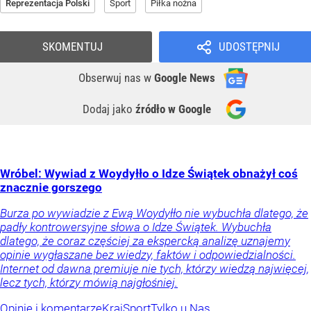
Reprezentacja Polski
Sport
Piłka nożna
SKOMENTUJ
UDOSTĘPNIJ
Obserwuj nas
w
Google News
Dodaj jako
źródło w Google
Wróbel: Wywiad z Woydyłło o Idze Świątek obnażył coś
znacznie gorszego
Burza po wywiadzie z Ewą Woydyłło nie wybuchła dlatego, że
padły kontrowersyjne słowa o Idze Świątek. Wybuchła
dlatego, że coraz częściej za ekspercką analizę uznajemy
opinie wygłaszane bez wiedzy, faktów i odpowiedzialności.
Internet od dawna premiuje nie tych, którzy wiedzą najwięcej,
lecz tych, którzy mówią najgłośniej.
Opinie i komentarze
Kraj
Sport
Tylko u Nas