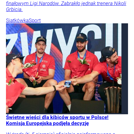
finałowym Ligi Narodów. Zabrakło jednak trenera Nikoli
Grbicia.
Siatkówka
Sport
Świetne wieści dla kibiców sportu w Polsce!
Komisja Europejska podjęła decyzję