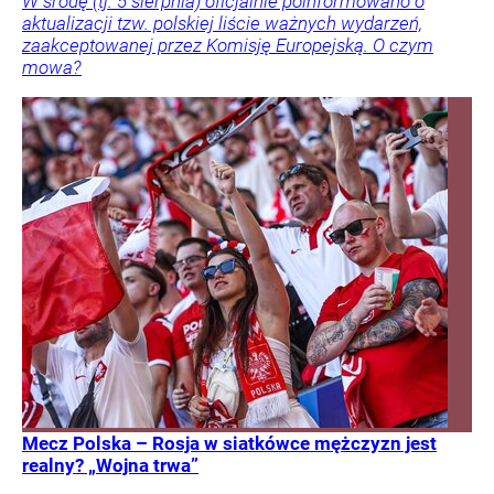
W środę (tj. 5 sierpnia) oficjalnie poinformowano o
aktualizacji tzw. polskiej liście ważnych wydarzeń,
zaakceptowanej przez Komisję Europejską. O czym
mowa?
Mecz Polska – Rosja w siatkówce mężczyzn jest
realny? „Wojna trwa”