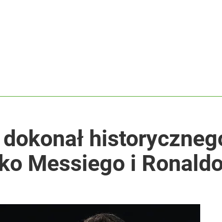
dokonał historyczneg
lko Messiego i Ronald