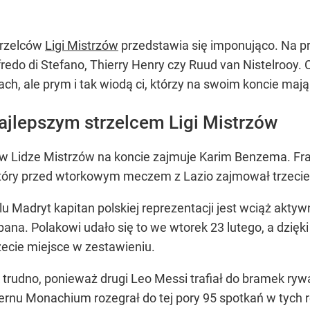
trzelców
Ligi Mistrzów
przedstawia się imponująco. Na pr
redo di Stefano, Thierry Henry czy Ruud van Nistelrooy
kach, ale prym i tak wiodą ci, którzy na swoim koncie maj
jlepszym strzelcem Ligi Mistrzów
 w Lidze Mistrzów na koncie zajmuje Karim Benzema. Fran
który przed wtorkowym meczem z Lazio zajmował trzeci
u Madryt kapitan polskiej reprezentacji jest wciąż akty
na. Polakowi udało się to we wtorek 23 lutego, a dzięki
zecie miejsce w zestawieniu.
 trudno, ponieważ drugi Leo Messi trafiał do bramek rywa
ernu Monachium rozegrał do tej pory 95 spotkań w tyc