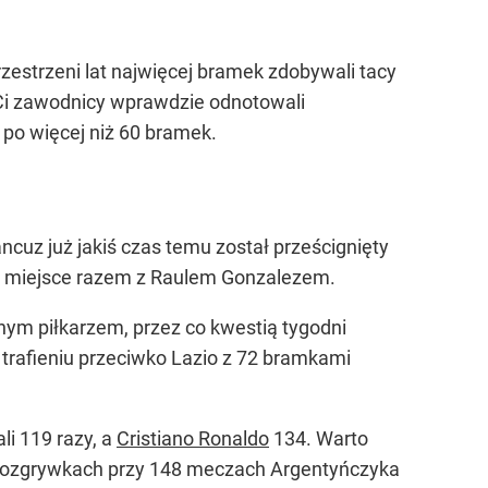
zestrzeni lat najwięcej bramek zdobywali tacy
. Ci zawodnicy wprawdzie odnotowali
ą po więcej niż 60 bramek.
cuz już jakiś czas temu został prześcignięty
e miejsce razem z Raulem Gonzalezem.
wnym piłkarzem, przez co kwestią tygodni
 trafieniu przeciwko Lazio z 72 bramkami
li 119 razy, a
Cristiano Ronaldo
134. Warto
h rozgrywkach przy 148 meczach Argentyńczyka