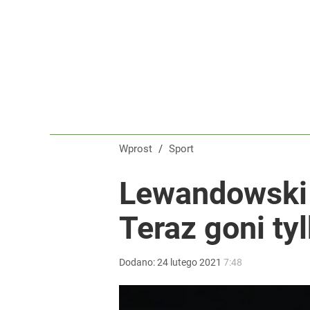
Wprost
/
Sport
Lewandowski 
Teraz goni ty
Dodano:
24
lutego
2021
7:48