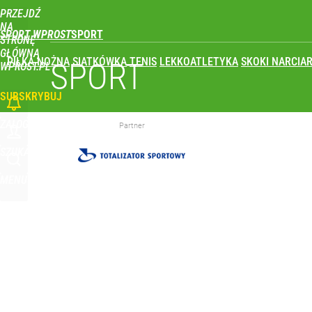
PRZEJDŹ
Udostępnij
0
Skomentuj
NA
SPORT WPROST
STRONĘ
GŁÓWNĄ
PIŁKA NOŻNA
SIATKÓWKA
TENIS
LEKKOATLETYKA
SKOKI NARCIAR
SPORT
WPROST.PL
SUBSKRYBUJ
ZALOGUJ
Partner
SZUKAJ
MENU