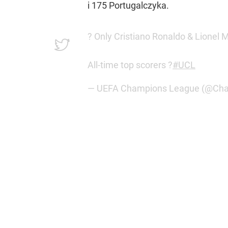
i 175 Portugalczyka.
? Only Cristiano Ronaldo & Lione
All-time top scorers ?
#UCL
— UEFA Champions League (@Ch