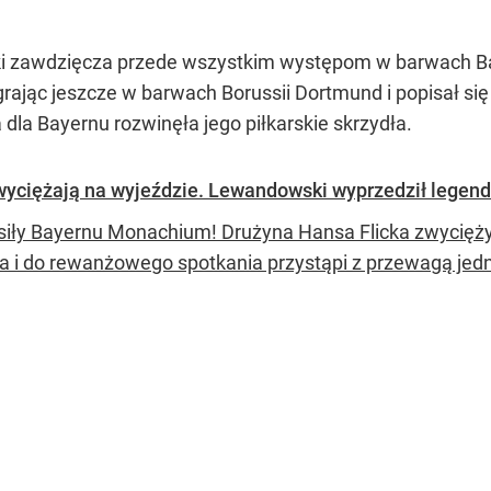
 zawdzięcza przede wszystkim występom w barwach Bawa
 grając jeszcze w barwach Borussii Dortmund i popisał s
dla Bayernu rozwinęła jego piłkarskie skrzydła.
zwyciężają na wyjeździe. Lewandowski wyprzedził legend
siły Bayernu Monachium! Drużyna Hansa Flicka zwycięży
a i do rewanżowego spotkania przystąpi z przewagą jedne