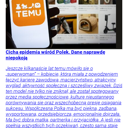
Cicha epidemia wśród Polek. Dane naprawdę
niepokoją
Jeszcze kilkanaście lat temu mówiło się o
„superwoman” – kobiecie, która miała z powodzeniem
łączyć karierę zawodową, macierzyństwo, atrakcyjny
wygląd, aktywność społeczną i szczęśliwy związek. Dziś
ten model nie tylko nie zniknął, ale został spotęgowany
przez media społecznościowe, kulturę nieustannego
porównywania się oraz wszechobecną presję osiągania
sukcesu. Współczesna Polka ma być piękna, zadbana,
wysportowana, przedsiębiorcza, emocjonalnie dojrzała.
Ma być dobrą matką, partnerką i przyjaciółką. A jeśli nie
spełnia wszystkich tych oczekiwań, często sama staje