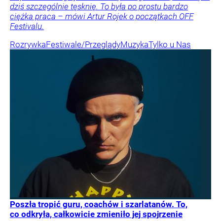
dziś szczególnie tęsknię. To była po prostu bardzo
ciężka praca – mówi Artur Rojek o początkach OFF
Festivalu.
Rozrywka
Festiwale/Przeglądy
Muzyka
Tylko u Nas
Poszła tropić guru, coachów i szarlatanów. To,
co odkryła, całkowicie zmieniło jej spojrzenie