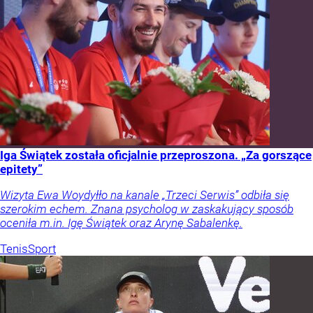
Iga Świątek została oficjalnie przeproszona. „Za gorszące
epitety”
Wizyta Ewa Woydyłło na kanale „Trzeci Serwis” odbiła się
szerokim echem. Znana psycholog w zaskakujący sposób
oceniła m.in. Igę Świątek oraz Arynę Sabalenkę.
Tenis
Sport