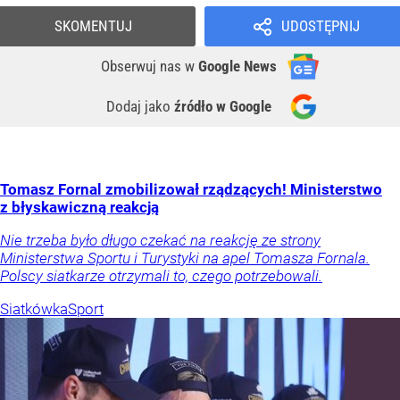
SKOMENTUJ
UDOSTĘPNIJ
Obserwuj nas
w
Google News
Dodaj jako
źródło w Google
Tomasz Fornal zmobilizował rządzących! Ministerstwo
z błyskawiczną reakcją
Nie trzeba było długo czekać na reakcję ze strony
Ministerstwa Sportu i Turystyki na apel Tomasza Fornala.
Polscy siatkarze otrzymali to, czego potrzebowali.
Siatkówka
Sport