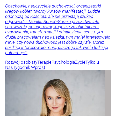
Coachowie, nauczyciele duchowości, organizatorki
kręgów kobiet, twórcy kursów manifestacji. Ludzie
odchodzą od Kościoła, ale nie przestają szukać
odpowiedzi. Monika Sobień-Górska przez dwa lata
sprawdzała, co naprawdę kryje się za obietnicami
uzdrowienia, transformacji i odnalezienia sensu. „Im
dłużej pracowałam nad książką, tym mniej interesowało
mnie, czy nowa duchowość jest dobra czy zła. Coraz
bardziej interesowało mnie, dlaczego tak wielu ludzi jej
potrzebuje”.
Rozwój osobisty
Terapie
Psychologia
Życie
Tylko u
Nas
Tygodnik Wprost