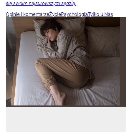
się swoim najsurowszym sędzią.
Opinie i komentarze
Życie
Psychologia
Tylko u Nas