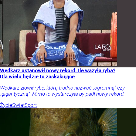
Wędkarz ustanowił nowy rekord. Ile ważyła ryba?
Dla wielu będzie to zaskakujące
Wędkarz złowił rybę, którą trudno nazwać „ogromną” czy
„gigantyczną”. Mimo to wystarczyła by padł nowy rekord.
Życie
Świat
Sport