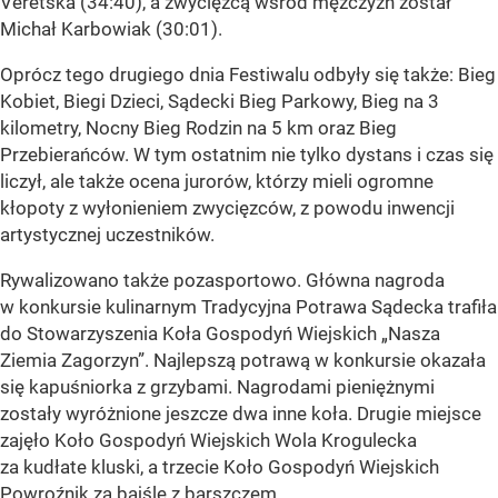
Veretska (34:40), a zwycięzcą wśród mężczyzn został
Michał Karbowiak (30:01).
Oprócz tego drugiego dnia Festiwalu odbyły się także: Bieg
Kobiet, Biegi Dzieci, Sądecki Bieg Parkowy, Bieg na 3
kilometry, Nocny Bieg Rodzin na 5 km oraz Bieg
Przebierańców. W tym ostatnim nie tylko dystans i czas się
liczył, ale także ocena jurorów, którzy mieli ogromne
kłopoty z wyłonieniem zwycięzców, z powodu inwencji
artystycznej uczestników.
Rywalizowano także pozasportowo. Główna nagroda
w konkursie kulinarnym Tradycyjna Potrawa Sądecka trafiła
do Stowarzyszenia Koła Gospodyń Wiejskich „Nasza
Ziemia Zagorzyn”. Najlepszą potrawą w konkursie okazała
się kapuśniorka z grzybami. Nagrodami pieniężnymi
zostały wyróżnione jeszcze dwa inne koła. Drugie miejsce
zajęło Koło Gospodyń Wiejskich Wola Krogulecka
za kudłate kluski, a trzecie Koło Gospodyń Wiejskich
Powroźnik za bajśle z barszczem.