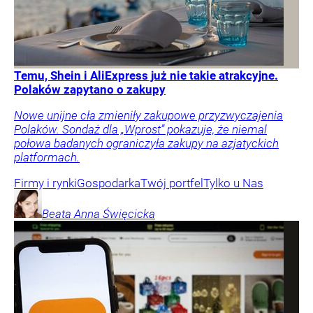
Temu, Shein i AliExpress już nie takie atrakcyjne.
Polaków zapytano o zakupy
Nowe unijne cła zmieniły zakupowe przyzwyczajenia
Polaków. Sondaż dla „Wprost” pokazuje, że niemal
połowa badanych ograniczyła zakupy na azjatyckich
platformach.
Firmy i rynki
Gospodarka
Twój portfel
Tylko u Nas
Beata Anna
Święcicka