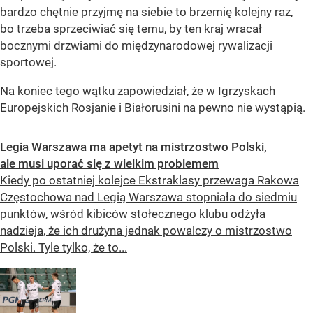
bardzo chętnie przyjmę na siebie to brzemię kolejny raz,
bo trzeba sprzeciwiać się temu, by ten kraj wracał
bocznymi drzwiami do międzynarodowej rywalizacji
sportowej.
Na koniec tego wątku zapowiedział, że w Igrzyskach
Europejskich Rosjanie i Białorusini na pewno nie wystąpią.
Legia Warszawa ma apetyt na mistrzostwo Polski,
ale musi uporać się z wielkim problemem
Kiedy po ostatniej kolejce Ekstraklasy przewaga Rakowa
Częstochowa nad Legią Warszawa stopniała do siedmiu
punktów, wśród kibiców stołecznego klubu odżyła
nadzieja, że ich drużyna jednak powalczy o mistrzostwo
Polski. Tyle tylko, że to...