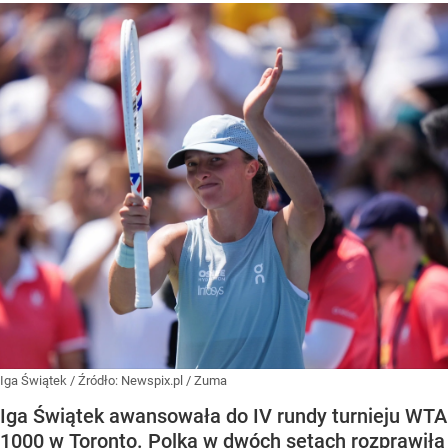
Iga Świątek
/ Źródło:
Newspix.pl
/
Zuma
Iga Świątek awansowała do IV rundy turnieju WTA
1000 w Toronto. Polka w dwóch setach rozprawiła