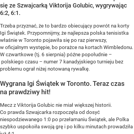
się ze Szwajcarką Viktorija Golubic, wygrywając
6:2, 6:1.
Trzeba przyznać, że to bardzo obiecujący powrót na korty
Igi Świątek. Przypomnijmy, że najlepsza polska tenisistka
właśnie w Toronto pojawiła się po raz pierwszy,
w oficjalnym występie, bo porażce na kortach Wimbledonu.
W czwartkowe (tj. 6 sierpnia) późne popołudnie –
polskiego czasu – numer 7 kanadyjskiego turnieju bez
problemu ograł niżej notowaną rywalkę.
Wygrana Igi Świątek w Toronto. Teraz czas
na prawdziwy hit!
Mecz z Viktorija Golubic nie miał większej historii.
Co prawda Szwajcarka rozpoczęła od dosyć
niespodziewanego 1:0 po przełamaniu Świątek, ale Polka
szybko uspokoiła swoją grę i po kilku minutach prowadziła
już 4:1....