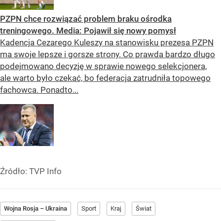
PZPN chce rozwiązać problem braku ośrodka
treningowego. Media: Pojawił się nowy pomysł
Kadencja Cezarego Kuleszy na stanowisku prezesa PZPN
ma swoje lepsze i gorsze strony. Co prawda bardzo długo
podejmowano decyzję w sprawie nowego selekcjonera,
ale warto było czekać, bo federacja zatrudniła topowego
fachowca. Ponadto...
Źródło:
TVP Info
Wojna Rosja – Ukraina
Sport
Kraj
Świat