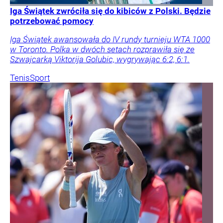
Iga Świątek zwróciła się do kibiców z Polski. Będzie
potrzebować pomocy
Iga Świątek awansowała do IV rundy turnieju WTA 1000
w Toronto. Polka w dwóch setach rozprawiła się ze
Szwajcarką Viktorija Golubic, wygrywając 6:2, 6:1.
Tenis
Sport