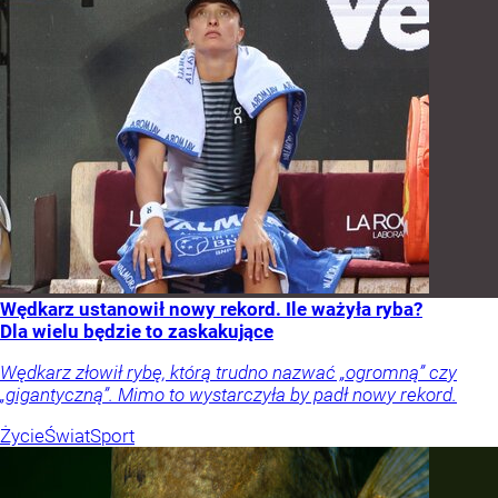
Wędkarz ustanowił nowy rekord. Ile ważyła ryba?
Dla wielu będzie to zaskakujące
Wędkarz złowił rybę, którą trudno nazwać „ogromną” czy
„gigantyczną”. Mimo to wystarczyła by padł nowy rekord.
Życie
Świat
Sport