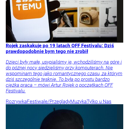
Rojek zaskakuje po 19 latach OFF Festivalu: Dziś
prawdopodobnie bym tego nie zrobił
Dzieci były małe, usypialiśmy je, wchodziliśmy na górę i
do późnej nocy siedzieliśmy przy komputerach. Nie
wspominam tego jako romantycznego czasu, za którym
dziś szczególnie tęsknię. To była po prostu bardzo
ciężka praca – mówi Artur Rojek o początkach OFF
Festivalu.
Rozrywka
Festiwale/Przeglądy
Muzyka
Tylko u Nas