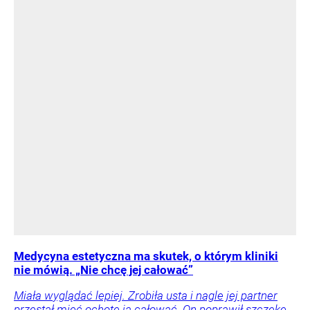
Medycyna estetyczna ma skutek, o którym kliniki
nie mówią. „Nie chcę jej całować”
Miała wyglądać lepiej. Zrobiła usta i nagle jej partner
przestał mieć ochotę ją całować. On poprawił szczękę,