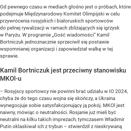
Od pewnego czasu w mediach głośno jest o próbach, które
podejmuje Międzynarodowy Komitet Olimpijski w celu
przywrócenia rosyjskich i białoruskich sportowców
do pełnej rywalizacji w ramach zbliżających się igrzysk
w Paryżu. W programie „Gość wiadomości” Kamil
Bortniczuk jednoznacznie sprzeciwił się postawie
wspomnianej organizacji i zapowiedział walkę w tej
sprawie.
Kamil Bortniczuk jest przeciwny stanowisku
MKOl-u
– Rosyjscy sportowcy nie powinni brać udziału w IO 2024,
chyba że do tego czasu wojna się skończy, a Ukraina
wynegocjuje sobie satysfakcjonujący ją pokój. MKOl jest
naiwny, mówiąc o neutralności. Rosjanie już mieli być
neutralni na kilku takich imprezach, tymczasem Władimir
Putin oklaskiwał ich z trybun – stwierdził z nieskrywaną