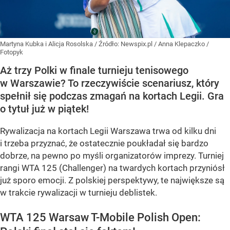
Martyna Kubka i Alicja Rosolska
/ Źródło:
Newspix.pl
/
Anna Klepaczko /
Fotopyk
Aż trzy Polki w finale turnieju tenisowego
w Warszawie? To rzeczywiście scenariusz, który
spełnił się podczas zmagań na kortach Legii. Gra
o tytuł już w piątek!
Rywalizacja na kortach Legii Warszawa trwa od kilku dni
i trzeba przyznać, że ostatecznie poukładał się bardzo
dobrze, na pewno po myśli organizatorów imprezy. Turniej
rangi WTA 125 (Challenger) na twardych kortach przyniósł
już sporo emocji. Z polskiej perspektywy, te największe są
w trakcie rywalizacji w turnieju deblistek.
WTA 125 Warsaw T-Mobile Polish Open: