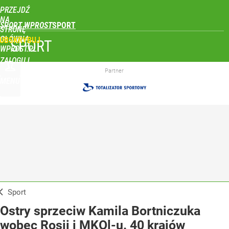
PRZEJDŹ
NA
SPORT WPROST
STRONĘ
GŁÓWNĄ
UBSKRYBUJ
SPORT
WPROST.PL
ZALOGUJ
Partner
MENU
Sport
Ostry sprzeciw Kamila Bortniczuka
wobec Rosji i MKOl-u. 40 krajów