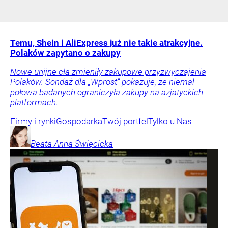
Temu, Shein i AliExpress już nie takie atrakcyjne.
Polaków zapytano o zakupy
Nowe unijne cła zmieniły zakupowe przyzwyczajenia
Polaków. Sondaż dla „Wprost” pokazuje, że niemal
połowa badanych ograniczyła zakupy na azjatyckich
platformach.
Firmy i rynki
Gospodarka
Twój portfel
Tylko u Nas
Beata Anna
Święcicka