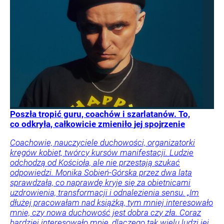
Poszła tropić guru, coachów i szarlatanów. To,
co odkryła, całkowicie zmieniło jej spojrzenie
Coachowie, nauczyciele duchowości, organizatorki
kręgów kobiet, twórcy kursów manifestacji. Ludzie
odchodzą od Kościoła, ale nie przestają szukać
odpowiedzi. Monika Sobień-Górska przez dwa lata
sprawdzała, co naprawdę kryje się za obietnicami
uzdrowienia, transformacji i odnalezienia sensu. „Im
dłużej pracowałam nad książką, tym mniej interesowało
mnie, czy nowa duchowość jest dobra czy zła. Coraz
bardziej interesowało mnie, dlaczego tak wielu ludzi jej