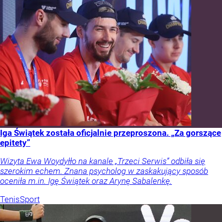
Iga Świątek została oficjalnie przeproszona. „Za gorszące
epitety”
Wizyta Ewa Woydyłło na kanale „Trzeci Serwis” odbiła się
szerokim echem. Znana psycholog w zaskakujący sposób
oceniła m.in. Igę Świątek oraz Arynę Sabalenkę.
Tenis
Sport