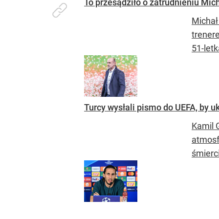
To przesądziło o zatrudnieniu Mic
Michał
trenere
51-letk
Turcy wysłali pismo do UEFA, by 
Kamil 
atmosf
śmierci