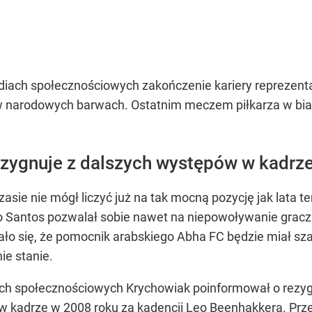
diach społecznościowych zakończenie kariery reprezent
w narodowych barwach. Ostatnim meczem piłkarza w biało
zygnuje z dalszych występów w kadrz
asie nie mógł liczyć już na tak mocną pozycję jak lata tem
do Santos pozwalał sobie nawet na niepowoływanie grac
ło się, że pomocnik arabskiego Abha FC będzie miał sz
nie stanie.
h społecznościowych Krychowiak poinformował o rezyg
kadrze w 2008 roku za kadencji Leo Beenhakkera. Przez 