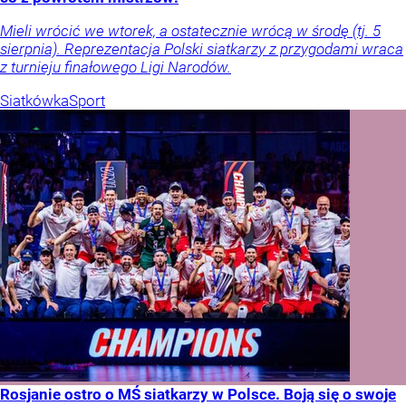
Mieli wrócić we wtorek, a ostatecznie wrócą w środę (tj. 5
sierpnia). Reprezentacja Polski siatkarzy z przygodami wraca
z turnieju finałowego Ligi Narodów.
Siatkówka
Sport
Rosjanie ostro o MŚ siatkarzy w Polsce. Boją się o swoje