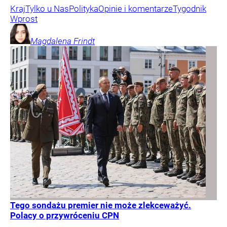
Kraj
Tylko u Nas
Polityka
Opinie i komentarze
Tygodnik
Wprost
Magdalena
Frindt
Tego sondażu premier nie może zlekceważyć.
Polacy o przywróceniu CPN