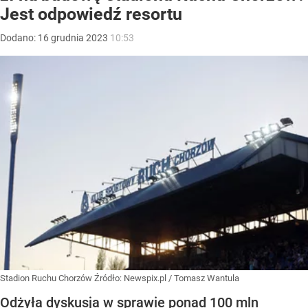
Jest odpowiedź resortu
Dodano:
16
grudnia
2023
10:53
Stadion Ruchu Chorzów
Źródło:
Newspix.pl
/
Tomasz Wantula
Odżyła dyskusja w sprawie ponad 100 mln