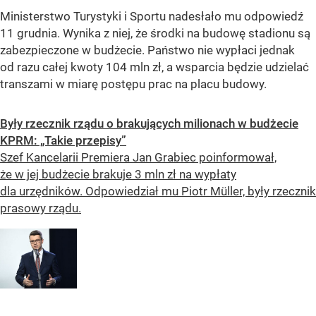
Ministerstwo Turystyki i Sportu nadesłało mu odpowiedź
11 grudnia. Wynika z niej, że środki na budowę stadionu są
zabezpieczone w budżecie. Państwo nie wypłaci jednak
od razu całej kwoty 104 mln zł, a wsparcia będzie udzielać
transzami w miarę postępu prac na placu budowy.
Były rzecznik rządu o brakujących milionach w budżecie
KPRM: „Takie przepisy”
Szef Kancelarii Premiera Jan Grabiec poinformował,
że w jej budżecie brakuje 3 mln zł na wypłaty
dla urzędników. Odpowiedział mu Piotr Müller, były rzecznik
prasowy rządu.