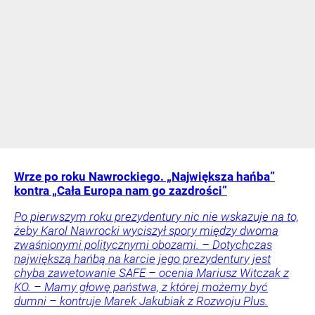
Wrze po roku Nawrockiego. „Największa hańba”
kontra „Cała Europa nam go zazdrości”
Po pierwszym roku prezydentury nic nie wskazuje na to,
żeby Karol Nawrocki wyciszył spory między dwoma
zwaśnionymi politycznymi obozami. – Dotychczas
największą hańbą na karcie jego prezydentury jest
chyba zawetowanie SAFE – ocenia Mariusz Witczak z
KO. – Mamy głowę państwa, z której możemy być
dumni – kontruje Marek Jakubiak z Rozwoju Plus.