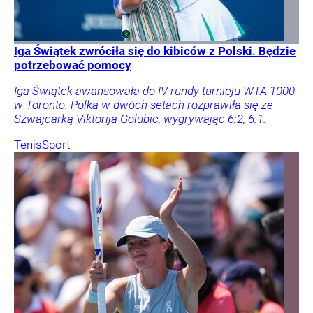
Iga Świątek zwróciła się do kibiców z Polski. Będzie
potrzebować pomocy
Iga Świątek awansowała do IV rundy turnieju WTA 1000
w Toronto. Polka w dwóch setach rozprawiła się ze
Szwajcarką Viktorija Golubic, wygrywając 6:2, 6:1.
Tenis
Sport