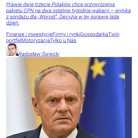
Prawie dwie trzecie Polaków chce przywrócenia
pakietu CPN na dwa ostatnie tygodnie wakacji – wynika
z sondażu dla „Wprost”. Decyzja w tej sprawie lada
dzień.
Finanse i inwestycje
Firmy i rynki
Gospodarka
Twój
portfel
Motoryzacja
Tylko u Nas
Radosław
Święcki