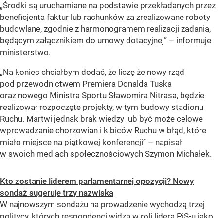
„Środki są uruchamiane na podstawie przekładanych przez
beneficjenta faktur lub rachunków za zrealizowane roboty
budowlane, zgodnie z harmonogramem realizacji zadania,
będącym załącznikiem do umowy dotacyjnej” – informuje
ministerstwo.
„Na koniec chciałbym dodać, że liczę że nowy rząd
pod przewodnictwem Premiera Donalda Tuska
oraz nowego Ministra Sportu Sławomira Nitrasa, będzie
realizował rozpoczęte projekty, w tym budowy stadionu
Ruchu. Martwi jednak brak wiedzy lub być może celowe
wprowadzanie chorzowian i kibiców Ruchu w błąd, które
miało miejsce na piątkowej konferencji” – napisał
w swoich mediach społecznościowych Szymon Michałek.
Kto zostanie liderem parlamentarnej opozycji? Nowy
sondaż sugeruje trzy nazwiska
W najnowszym sondażu na prowadzenie wychodzą trzej
politycy, których respondenci widzą w roli lidera PiS-u jako