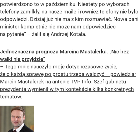
potwierdzono to w październiku. Niestety po wyborach
telefony zamilkły, na nasze maile i również telefony nie było
odpowiedzi. Dzisiaj już nie ma z kim rozmawiać. Nowa pani
minister kompletnie nie może nam odpowiedzieć
na pytanie” – żalił się Andrzej Kotala.
Jednoznaczna prognoza Marcina Mastalerka. „Nic bez
walki nie przyjdzie”
– Tego mnie nauczyło moje dotychczasowe życie,
że o każdą sprawę po prostu trzeba walczyć – powiedział
Marcin Mastalerek na antenie TVP Info. Szef gabinetu
prezydenta wymienił w tym kontekście kilka konkretnych
tematów.