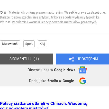
© ℗
Materiał chroniony prawem autorskim. Wszelkie prawa zastrzeżone.
Dalsze rozpowszechnianie artykułu tylko za zgodą wydawcy tygodnika
Wprost.
Regulamin i warunki licencjonowania materiałów prasowych
.
Morawiecki
Sport
Kraj
SKOMENTUJ
UDOSTĘPNIJ
1
Obserwuj nas
w
Google News
Dodaj jako
źródło w Google
Polscy siatkarze utknęli w Chinach. Wiadomo,
co z powrotem mistrzów!