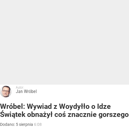
Autor:
Jan Wróbel
Wróbel: Wywiad z Woydyłło o Idze
Świątek obnażył coś znacznie gorszego
Dodano:
5
sierpnia
6:08