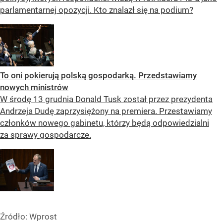
parlamentarnej opozycji. Kto znalazł się na podium?
To oni pokierują polską gospodarką. Przedstawiamy
nowych ministrów
W środę 13 grudnia Donald Tusk został przez prezydenta
Andrzeja Dudę zaprzysiężony na premiera. Przestawiamy
członków nowego gabinetu, którzy będą odpowiedzialni
za sprawy gospodarcze.
Źródło:
Wprost