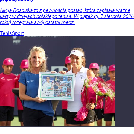
Alicja Rosolska to z pewnością postać, która zapisała ważne
karty w dziejach polskiego tenisa. W piątek (tj. 7 sierpnia 2026
roku) rozegrała swój ostatni mecz.
Tenis
Sport