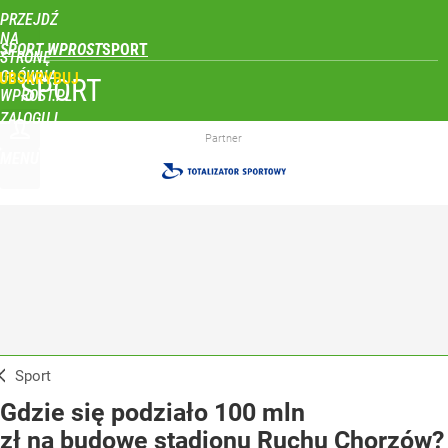
PRZEJDŹ
NA
SPORT WPROST
STRONĘ
GŁÓWNĄ
UBSKRYBUJ
SPORT
WPROST.PL
ZALOGUJ
Partner
MENU
Sport
Gdzie się podziało 100 mln
zł na budowę stadionu Ruchu Chorzów?