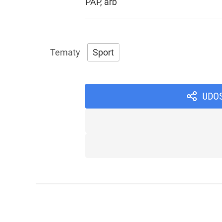
PAP, arb
Sport
UDO