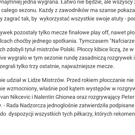
najmniej jedna wygrana. Łatwo nie będzie, ale wszyscy 
k całego sezonu. Każdy z zawodników ma szanse pokazać
 zagrać tak, by wykorzystać wszystkie swoje atuty - pod
ywek pozostały tylko mecze finałowe play off, nawet pło
lcach choćby jednego spotkania. Tymczasem "Nafciarze" 
h zdobyli tytuł mistrzów Polski. Płoccy kibice liczą, że 
Vive wygrało w tym sezonie rundę zasadniczą rozgrywek 
zegrali tylko trzy ostatnie, najważniejsze mecze.
e udział w Lidze Mistrzów. Przed rokiem płocczanie nie b
żnie wzmocniony, właśnie pod kątem występów w rozgryw
Ivan Nikcevic i Nalentin Ghionea oraz rozgrywający Pe
 - Rada Nadzorcza jednogłośnie zatwierdziła podpisane p
ł do dyspozycji wszystkich tych piłkarzy, których rekome