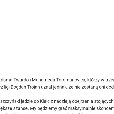
e Adama Twardo i Muhameda Toromanovica, którzy w tr
z ligi Bogdan Trojan uznał jednak, że nie zostaną oni d
szczyński jedzie do Kielc z nadzieją obejrzenia stojący
iększe szanse. My będziemy grać maksymalnie skoncent