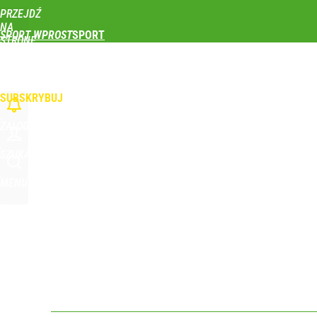
PRZEJDŹ
Udostępnij
0
Skomentuj
NA
SPORT WPROST
STRONĘ
GŁÓWNĄ
PIŁKA NOŻNA
SIATKÓWKA
TENIS
LEKKOATLETYKA
SKOKI NARCIAR
To największa siła reprezentacji Polski. Reszta ś
WPROST.PL
SUBSKRYBUJ
dodaj
ZALOGUJ
Wróbel: Wywiad z Woydyłło o Idze Świątek obnaży
SZUKAJ
MENU
dodaj
Polka wróciła po udarze i nie kryła wzruszenia. To 
dodaj