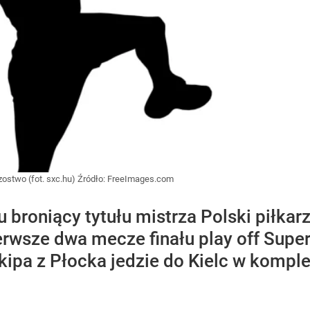
zostwo (fot. sxc.hu)
Źródło:
FreeImages.com
 broniący tytułu mistrza Polski piłkar
erwsze dwa mecze finału play off Superli
kipa z Płocka jedzie do Kielc w komplec