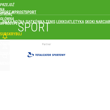
PRZEJDŹ
Udostępnij
0
Skomentuj
NA
SPORT WPROST
STRONĘ
GŁÓWNĄ
PIŁKA NOŻNA
SIATKÓWKA
TENIS
LEKKOATLETYKA
SKOKI NARCIAR
Polski finał w Warszawie! To będzie wielkie święto 
SPORT
WPROST.PL
SUBSKRYBUJ
dodaj
ZALOGUJ
Partner
Farmacja: wzrost pod presją. co czeka branżę do 
SZUKAJ
MENU
1
Wróbel: Wywiad z Woydyłło o Idze Świątek obnaży
dodaj