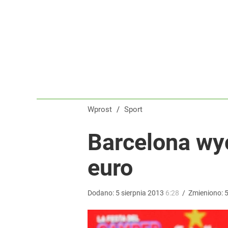
Iga Świątek została oficjalnie przeproszona. „Za g
1
Wrze po roku Nawrockiego. „Największa hańba” ko
16
Wprost
/
Sport
Iga Świątek zwróciła się do kibiców z Polski. Bę
Barcelona wy
euro
dodaj
Dodano:
5
sierpnia
2013
6:28
/
Zmieniono: