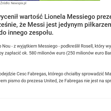
)
Źródło:
Newspix.pl
ycenił wartość Lionela Messiego preze
ześnie, że Messi jest jedynym piłkarz
do innego zespołu.
ou - z wyjątkiem Messiego - podkreślił Rosell, który wyli
 zapłacić ok. 580 milionów euro (250 milionów euro Barc
e odejdzie Cesc Fabregas, którego chciałby sprowadzić Ma
m pismo do prezesa United, że Fabregas nie jest na sprz