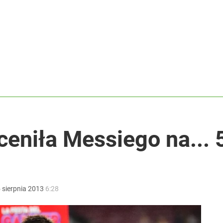
orszące epitety”
ntra „Cała Europa nam go zazdrości”
dzie potrzebować pomocy
ceniła Messiego na...
5
sierpnia
2013
6:28