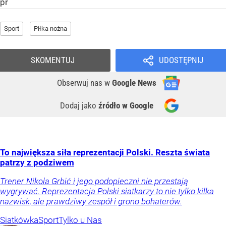
pr
Sport
Piłka nożna
SKOMENTUJ
UDOSTĘPNIJ
Obserwuj nas
w
Google News
Dodaj jako
źródło w Google
To największa siła reprezentacji Polski. Reszta świata
patrzy z podziwem
Trener Nikola Grbić i jego podopieczni nie przestają
wygrywać. Reprezentacja Polski siatkarzy to nie tylko kilka
nazwisk, ale prawdziwy zespół i grono bohaterów.
Siatkówka
Sport
Tylko u Nas