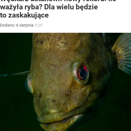
ważyła ryba? Dla wielu będzie
to zaskakujące
Dodano:
6
sierpnia
5:29