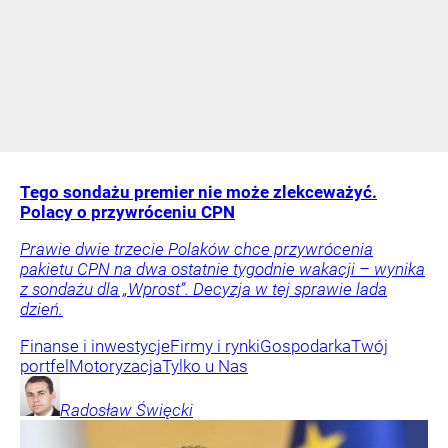
Tego sondażu premier nie może zlekceważyć.
Polacy o przywróceniu CPN
Prawie dwie trzecie Polaków chce przywrócenia
pakietu CPN na dwa ostatnie tygodnie wakacji – wynika
z sondażu dla „Wprost”. Decyzja w tej sprawie lada
dzień.
Finanse i inwestycje
Firmy i rynki
Gospodarka
Twój
portfel
Motoryzacja
Tylko u Nas
Radosław
Święcki