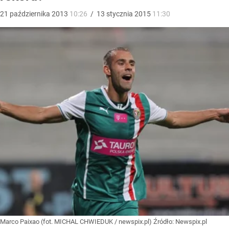
21
października
2013
10:26
/
13
stycznia
2015
11:30
Marco Paixao (fot. MICHAL CHWIEDUK / newspix.pl)
Źródło:
Newspix.pl