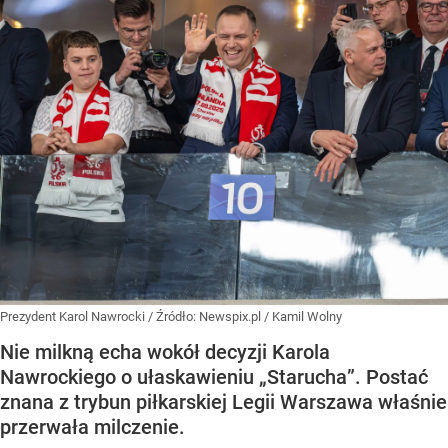
Prezydent Karol Nawrocki
/ Źródło:
Newspix.pl
/
Kamil Wolny
Nie milkną echa wokół decyzji Karola
Nawrockiego o ułaskawieniu „Starucha”. Postać
znana z trybun piłkarskiej Legii Warszawa właśnie
przerwała milczenie.