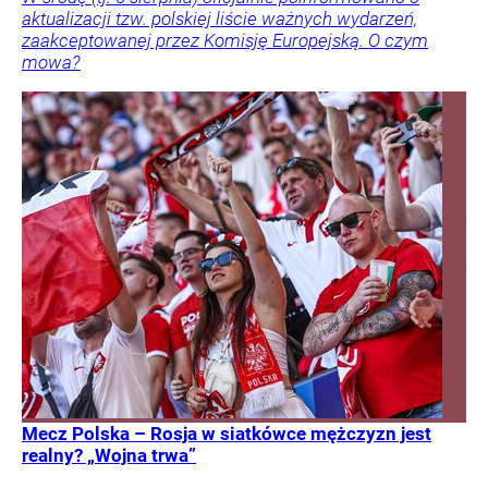
aktualizacji tzw. polskiej liście ważnych wydarzeń,
zaakceptowanej przez Komisję Europejską. O czym
mowa?
Mecz Polska – Rosja w siatkówce mężczyzn jest
realny? „Wojna trwa”