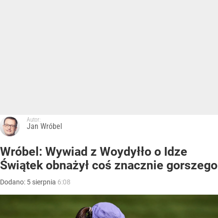
Autor:
Jan Wróbel
Wróbel: Wywiad z Woydyłło o Idze
Świątek obnażył coś znacznie gorszego
Dodano:
5
sierpnia
6:08