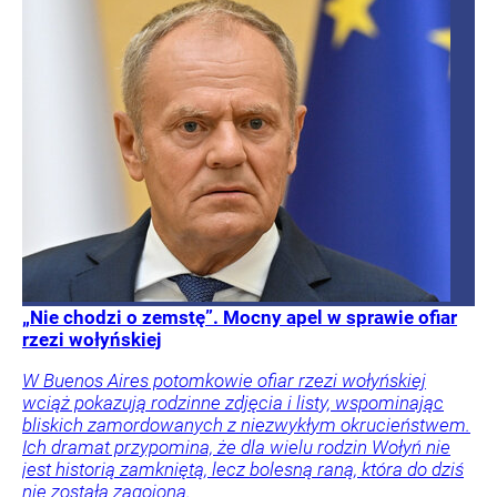
„Nie chodzi o zemstę”. Mocny apel w sprawie ofiar
rzezi wołyńskiej
W Buenos Aires potomkowie ofiar rzezi wołyńskiej
wciąż pokazują rodzinne zdjęcia i listy, wspominając
bliskich zamordowanych z niezwykłym okrucieństwem.
Ich dramat przypomina, że dla wielu rodzin Wołyń nie
jest historią zamkniętą, lecz bolesną raną, która do dziś
nie została zagojona.