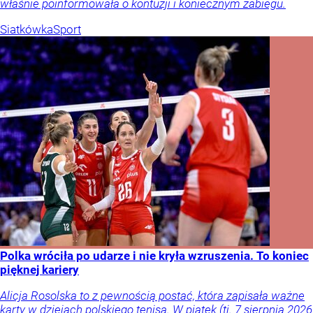
właśnie poinformowała o kontuzji i koniecznym zabiegu.
Siatkówka
Sport
Polka wróciła po udarze i nie kryła wzruszenia. To koniec
pięknej kariery
Alicja Rosolska to z pewnością postać, która zapisała ważne
karty w dziejach polskiego tenisa. W piątek (tj. 7 sierpnia 2026