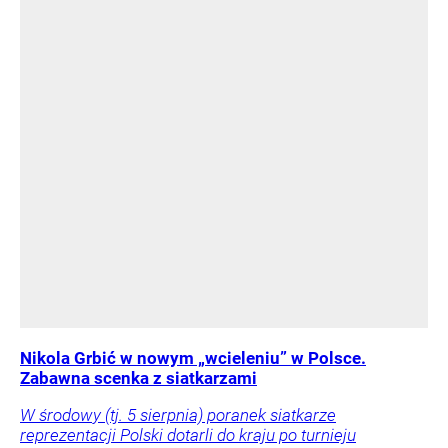
Nikola Grbić w nowym „wcieleniu” w Polsce.
Zabawna scenka z siatkarzami
W środowy (tj. 5 sierpnia) poranek siatkarze
reprezentacji Polski dotarli do kraju po turnieju