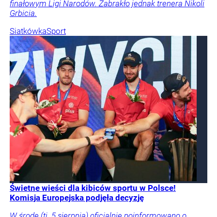
finałowym Ligi Narodów. Zabrakło jednak trenera Nikoli
Grbicia.
Siatkówka
Sport
Świetne wieści dla kibiców sportu w Polsce!
Komisja Europejska podjęła decyzję
W środę (tj. 5 sierpnia) oficjalnie poinformowano o