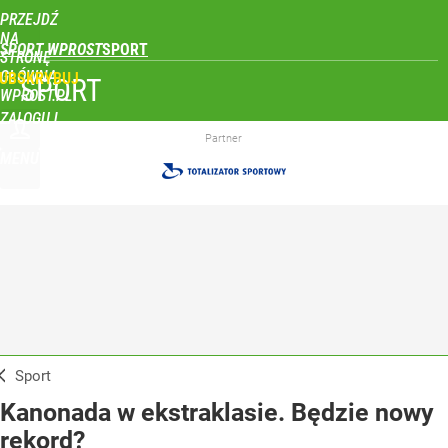
PRZEJDŹ
NA
SPORT WPROST
STRONĘ
GŁÓWNĄ
UBSKRYBUJ
SPORT
WPROST.PL
ZALOGUJ
Partner
MENU
Sport
Kanonada w ekstraklasie. Będzie nowy
rekord?