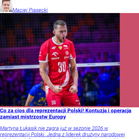
Maciej
Piasecki
Co za cios dla reprezentacji Polski! Kontuzja i operacja
zamiast mistrzostw Europy
Martyna Łukasik nie zagra już w sezonie 2026 w
reprezentacji Polski. Jedna z liderek drużyny narodowej