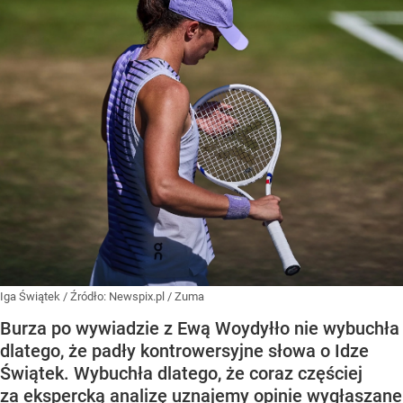
Iga Świątek
/ Źródło:
Newspix.pl
/
Zuma
Burza po wywiadzie z Ewą Woydyłło nie wybuchła
dlatego, że padły kontrowersyjne słowa o Idze
Świątek. Wybuchła dlatego, że coraz częściej
za ekspercką analizę uznajemy opinie wygłaszane