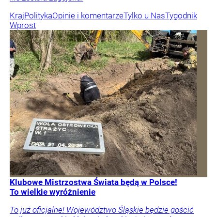
Kraj
Polityka
Opinie i komentarze
Tylko u Nas
Tygodnik
Wprost
Klubowe Mistrzostwa Świata będą w Polsce!
To wielkie wyróżnienie
To już oficjalne! Województwo Śląskie będzie gościć