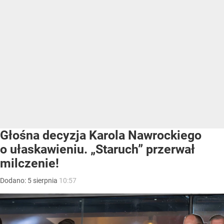
Głośna decyzja Karola Nawrockiego
o ułaskawieniu. „Staruch” przerwał
milczenie!
Dodano:
5
sierpnia
10:57