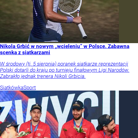
Nikola Grbić w nowym „wcieleniu” w Polsce. Zabawna
scenka z siatkarzami
W środowy (tj. 5 sierpnia) poranek siatkarze reprezentacji
Polski dotarli do kraju po turnieju finałowym Ligi Narodów.
Zabrakło jednak trenera Nikoli Grbicia.
Siatkówka
Sport