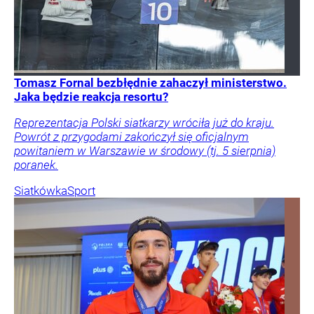
Tomasz Fornal bezbłędnie zahaczył ministerstwo.
Jaka będzie reakcja resortu?
Reprezentacja Polski siatkarzy wróciła już do kraju.
Powrót z przygodami zakończył się oficjalnym
powitaniem w Warszawie w środowy (tj. 5 sierpnia)
poranek.
Siatkówka
Sport