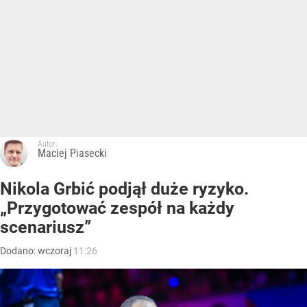
Autor:
Maciej Piasecki
Nikola Grbić podjął duże ryzyko.
„Przygotować zespół na każdy
scenariusz”
Dodano:
wczoraj
11:26