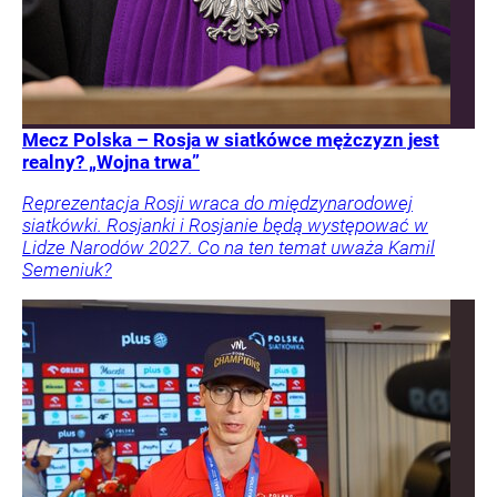
Mecz Polska – Rosja w siatkówce mężczyzn jest
realny? „Wojna trwa”
Reprezentacja Rosji wraca do międzynarodowej
siatkówki. Rosjanki i Rosjanie będą występować w
Lidze Narodów 2027. Co na ten temat uważa Kamil
Semeniuk?