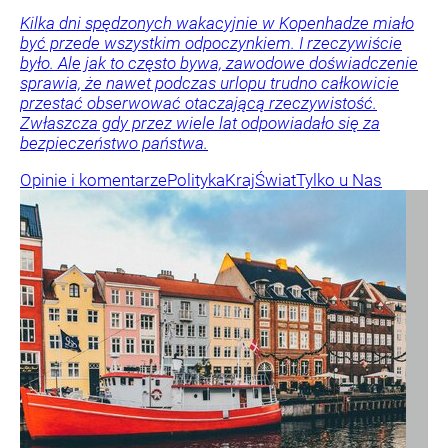
Kilka dni spędzonych wakacyjnie w Kopenhadze miało
być przede wszystkim odpoczynkiem. I rzeczywiście
było. Ale jak to często bywa, zawodowe doświadczenie
sprawia, że nawet podczas urlopu trudno całkowicie
przestać obserwować otaczającą rzeczywistość.
Zwłaszcza gdy przez wiele lat odpowiadało się za
bezpieczeństwo państwa.
Opinie i komentarze
Polityka
Kraj
Świat
Tylko u Nas