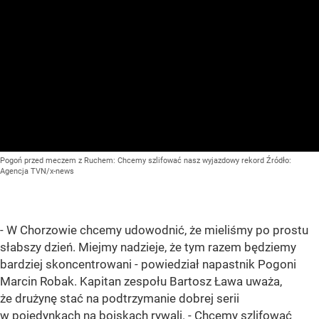
Pogoń przed meczem z Ruchem: Chcemy szlifować nasz wyjazdowy rekord
Źródło:
Agencja TVN/x-news
- W Chorzowie chcemy udowodnić, że mieliśmy po prostu
słabszy dzień. Miejmy nadzieje, że tym razem będziemy
bardziej skoncentrowani - powiedział napastnik Pogoni
Marcin Robak. Kapitan zespołu Bartosz Ława uważa,
że drużynę stać na podtrzymanie dobrej serii
w pojedynkach na boiskach rywali. - Chcemy szlifować