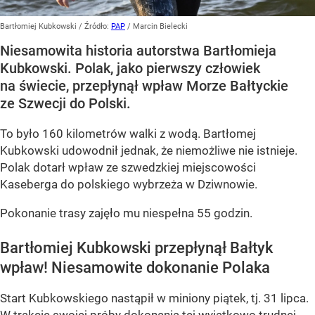
Bartłomiej Kubkowski
/ Źródło:
PAP
/
Marcin Bielecki
Niesamowita historia autorstwa Bartłomieja
Kubkowski. Polak, jako pierwszy człowiek
na świecie, przepłynął wpław Morze Bałtyckie
ze Szwecji do Polski.
To było 160 kilometrów walki z wodą. Bartłomej
Kubkowski udowodnił jednak, że niemożliwe nie istnieje.
Polak dotarł wpław ze szwedzkiej miejscowości
Kaseberga do polskiego wybrzeża w Dziwnowie.
Pokonanie trasy zajęło mu niespełna 55 godzin.
Bartłomiej Kubkowski przepłynął Bałtyk
wpław! Niesamowite dokonanie Polaka
Start Kubkowskiego nastąpił w miniony piątek, tj. 31 lipca.