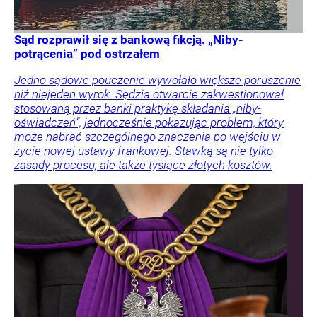
Sąd rozprawił się z bankową fikcją. „Niby-
potrącenia” pod ostrzałem
Jedno sądowe pouczenie wywołało większe poruszenie
niż niejeden wyrok. Sędzia otwarcie zakwestionował
stosowaną przez banki praktykę składania „niby-
oświadczeń”, jednocześnie pokazując problem, który
może nabrać szczególnego znaczenia po wejściu w
życie nowej ustawy frankowej. Stawką są nie tylko
zasady procesu, ale także tysiące złotych kosztów.