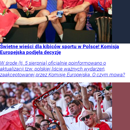
Świetne wieści dla kibiców sportu w Polsce! Komisja
Europejska podjęła decyzję
W środę (tj. 5 sierpnia) oficjalnie poinformowano o
aktualizacji tzw. polskiej liście ważnych wydarzeń,
zaakceptowanej przez Komisję Europejską. O czym mowa?