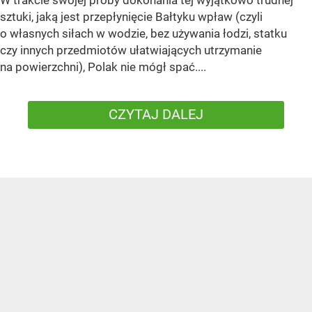
W trakcie swojej próby dokonania tej wyjątkowo trudnej
sztuki, jaką jest przepłynięcie Bałtyku wpław (czyli
o własnych siłach w wodzie, bez używania łodzi, statku
czy innych przedmiotów ułatwiających utrzymanie
na powierzchni), Polak nie mógł spać....
CZYTAJ DALEJ