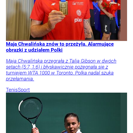
Maja Chwalińska znów to przeżyła. Alarmujące
obrazki z udziałem Polki
Maja Chwalińska przegrała z Talią Gibson w dwóch
setach (5:7, 1:6) i błyskawicznie pożegnała się z
turniejem WTA 1000 w Toronto. Polka nadal szuka
przełamania.
Tenis
Sport