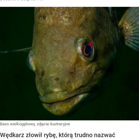
Bass wielkogębowy, zdjęcie ilustracyjne
Wędkarz złowił rybę, którą trudno nazwać