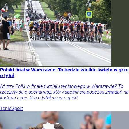
Polski finał w Warszawie! To będzie wielkie święto w grze
o tytuł
Aż trzy Polki w finale turnieju tenisowego w Warszawie? To
rzeczywiście scenariusz, który spełnił się podczas zmagań na
kortach Legii. Gra o tytuł już w piątek!
Tenis
Sport