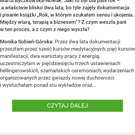
Marta Byczkowska-Nowak: Jaki to był dla pani rok –
a właściwie blisko dwa lata, bo tyle zajęły dokumentacja
i pisanie książki „Rok, w którym szukałam sensu i ukojenia.
Między wiarą, terapią a biznesem”? Z czym weszła pani
w ten proces, a z czym z niego wyszła?
Monika Sobień-Górska:
Przez dwa lata dokumentacji
przeszłam przez sześć kursów medytacyjnych, pięć kursów
manifestacji, dwa warsztaty pracy z energią,
uczestniczyłam w pięćdziesięciu trzech ustawieniach
hellingerowskich, szamańskich ceremoniach, wydarzeniach
organizowanych przez gwiazdy nowej duchowości
i wysłuchałam ponad stu wykładów oraz...
CZYTAJ DALEJ