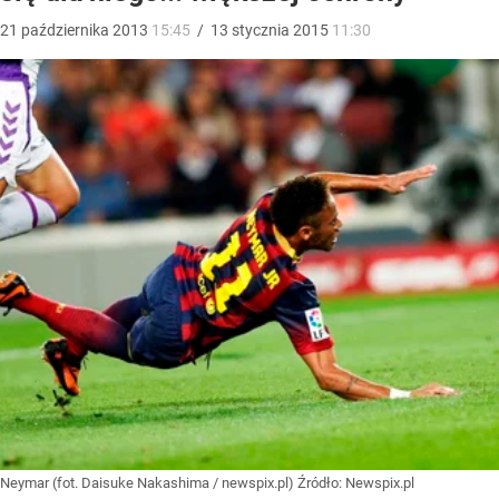
21
października
2013
15:45
/
13
stycznia
2015
11:30
Neymar (fot. Daisuke Nakashima / newspix.pl)
Źródło:
Newspix.pl