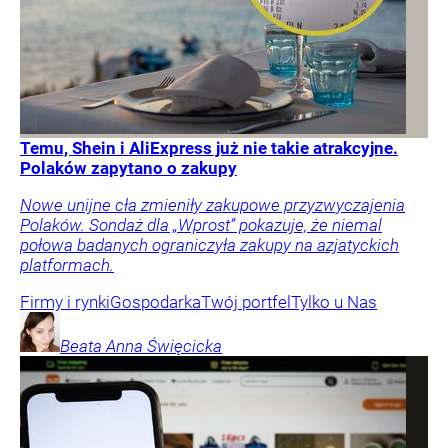
Temu, Shein i AliExpress już nie takie atrakcyjne.
Polaków zapytano o zakupy
Nowe unijne cła zmieniły zakupowe przyzwyczajenia
Polaków. Sondaż dla „Wprost” pokazuje, że niemal
połowa badanych ograniczyła zakupy na azjatyckich
platformach.
Firmy i rynki
Gospodarka
Twój portfel
Tylko u Nas
Beata Anna
Święcicka