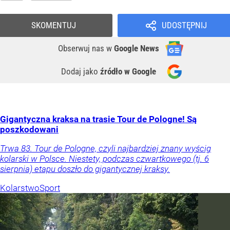
SKOMENTUJ
UDOSTĘPNIJ
Obserwuj nas
w
Google News
Dodaj jako
źródło w Google
Gigantyczna kraksa na trasie Tour de Pologne! Są
poszkodowani
Trwa 83. Tour de Pologne, czyli najbardziej znany wyścig
kolarski w Polsce. Niestety, podczas czwartkowego (tj. 6
sierpnia) etapu doszło do gigantycznej kraksy.
Kolarstwo
Sport