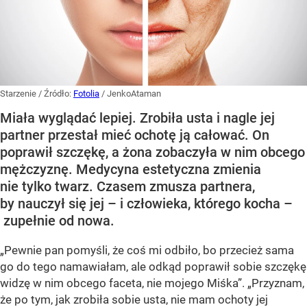
Starzenie
/ Źródło:
Fotolia
/
JenkoAtaman
Miała wyglądać lepiej. Zrobiła usta i nagle jej
partner przestał mieć ochotę ją całować. On
poprawił szczękę, a żona zobaczyła w nim obcego
mężczyznę. Medycyna estetyczna zmienia
nie tylko twarz. Czasem zmusza partnera,
by nauczył się jej – i człowieka, którego kocha –
zupełnie od nowa.
„Pewnie pan pomyśli, że coś mi odbiło, bo przecież sama
go do tego namawiałam, ale odkąd poprawił sobie szczękę
widzę w nim obcego faceta, nie mojego Miśka”. „Przyznam,
że po tym, jak zrobiła sobie usta, nie mam ochoty jej