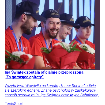
Iga Świątek została oficjalnie przeproszona.
„Za gorszące epitety”
Wizyta Ewa Woydyłło na kanale „Trzeci Serwis” odbiła
się szerokim echem. Znana psycholog w zaskakujący
sposób oceniła m.in. Igę Świątek oraz Arynę Sabalenkę.
Tenis
Sport