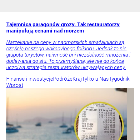
Tajemnica paragonów grozy. Tak restauratorzy
manipulują cenami nad morzem
Narzekanie na ceny w nadmorskich smażalniach są
częścią naszego wakacyjnego folkloru. Jednak to nie
głupota turystów, naiwność ani niezdolność mnożenia i
dodawania do stu. To przemyślana, ale nie do końca
uczciwa strategia restauratorów ukrywających ceny.
Finanse i inwestycje
Podróże
Kraj
Tylko u Nas
Tygodnik
Wprost