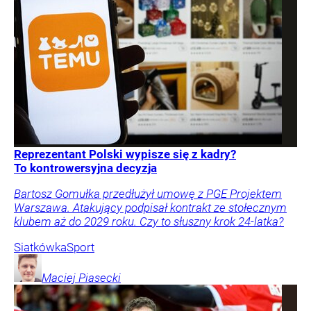
Reprezentant Polski wypisze się z kadry?
To kontrowersyjna decyzja
Bartosz Gomułka przedłużył umowę z PGE Projektem
Warszawa. Atakujący podpisał kontrakt ze stołecznym
klubem aż do 2029 roku. Czy to słuszny krok 24-latka?
Siatkówka
Sport
Maciej
Piasecki