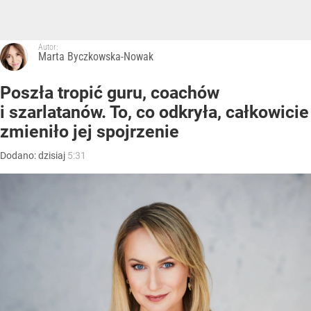
Autor:
Marta Byczkowska-Nowak
Poszła tropić guru, coachów
i szarlatanów. To, co odkryła, całkowicie
zmieniło jej spojrzenie
Dodano:
dzisiaj
5:31