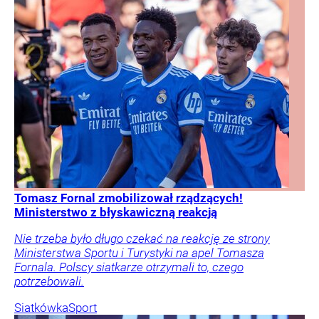
Tomasz Fornal zmobilizował rządzących!
Ministerstwo z błyskawiczną reakcją
Nie trzeba było długo czekać na reakcję ze strony
Ministerstwa Sportu i Turystyki na apel Tomasza
Fornala. Polscy siatkarze otrzymali to, czego
potrzebowali.
Siatkówka
Sport