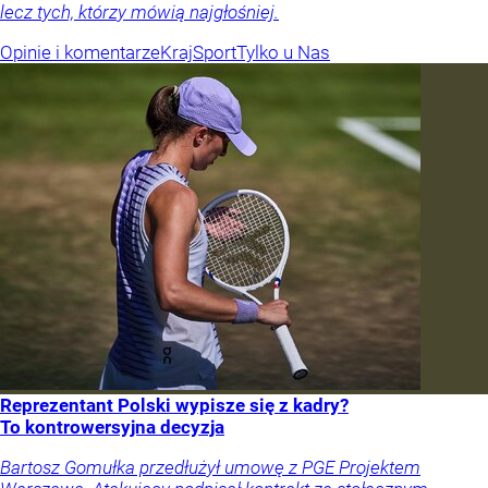
lecz tych, którzy mówią najgłośniej.
Opinie i komentarze
Kraj
Sport
Tylko u Nas
Reprezentant Polski wypisze się z kadry?
To kontrowersyjna decyzja
Bartosz Gomułka przedłużył umowę z PGE Projektem