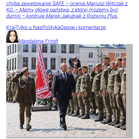
chyba zawetowanie SAFE – ocenia Mariusz Witczak z
KO. – Mamy głowę państwa, z której możemy być
dumni – kontruje Marek Jakubiak z Rozwoju Plus.
Kraj
Tylko u Nas
Polityka
Opinie i komentarze
Magdalena
Frindt