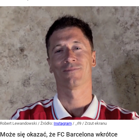
Robert Lewandowski
/ Źródło:
Instagram
/
_rl9 / Zrzut ekranu
Może się okazać, że FC Barcelona wkrótce