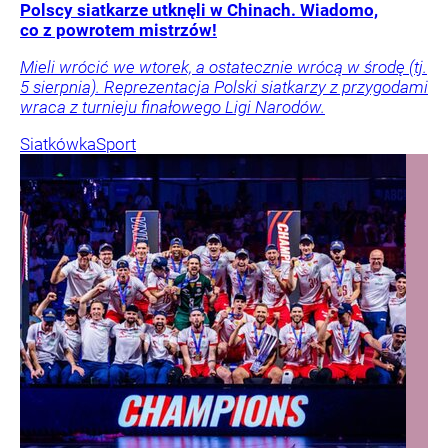
Polscy siatkarze utknęli w Chinach. Wiadomo,
co z powrotem mistrzów!
Mieli wrócić we wtorek, a ostatecznie wrócą w środę (tj.
5 sierpnia). Reprezentacja Polski siatkarzy z przygodami
wraca z turnieju finałowego Ligi Narodów.
Siatkówka
Sport