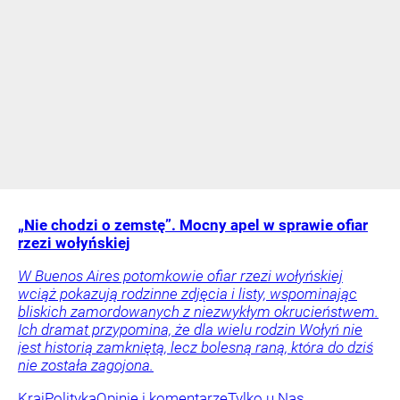
„Nie chodzi o zemstę”. Mocny apel w sprawie ofiar
rzezi wołyńskiej
W Buenos Aires potomkowie ofiar rzezi wołyńskiej
wciąż pokazują rodzinne zdjęcia i listy, wspominając
bliskich zamordowanych z niezwykłym okrucieństwem.
Ich dramat przypomina, że dla wielu rodzin Wołyń nie
jest historią zamkniętą, lecz bolesną raną, która do dziś
nie została zagojona.
Kraj
Polityka
Opinie i komentarze
Tylko u Nas