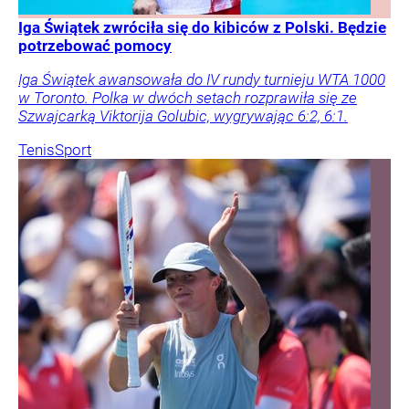
Iga Świątek zwróciła się do kibiców z Polski. Będzie
potrzebować pomocy
Iga Świątek awansowała do IV rundy turnieju WTA 1000
w Toronto. Polka w dwóch setach rozprawiła się ze
Szwajcarką Viktorija Golubic, wygrywając 6:2, 6:1.
Tenis
Sport