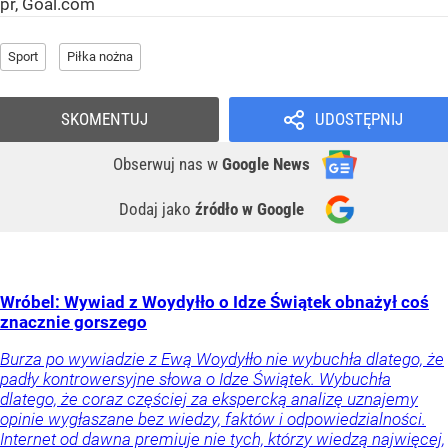
pr, Goal.com
Sport
Piłka nożna
SKOMENTUJ
UDOSTĘPNIJ
Obserwuj nas
w
Google News
Dodaj jako
źródło w Google
Wróbel: Wywiad z Woydyłło o Idze Świątek obnażył coś
znacznie gorszego
Burza po wywiadzie z Ewą Woydyłło nie wybuchła dlatego, że
padły kontrowersyjne słowa o Idze Świątek. Wybuchła
dlatego, że coraz częściej za ekspercką analizę uznajemy
opinie wygłaszane bez wiedzy, faktów i odpowiedzialności.
Internet od dawna premiuje nie tych, którzy wiedzą najwięcej,