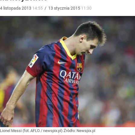
4
listopada
2013
14:55
/
13
stycznia
2015
11:30
Lionel Messi (fot. AFLO / newspix.pl)
Źródło:
Newspix.pl