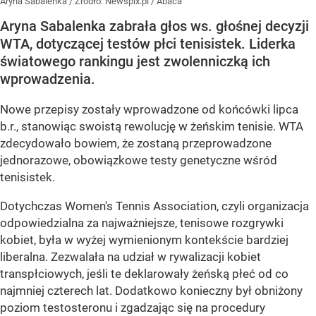
Aryna Sabalenka
/ Źródło:
Newspix.pl
/
Abaca
Aryna Sabalenka zabrała głos ws. głośnej decyzji
WTA, dotyczącej testów płci tenisistek. Liderka
światowego rankingu jest zwolenniczką ich
wprowadzenia.
Nowe przepisy zostały wprowadzone od końcówki lipca
b.r., stanowiąc swoistą rewolucję w żeńskim tenisie. WTA
zdecydowało bowiem, że zostaną przeprowadzone
jednorazowe, obowiązkowe testy genetyczne wśród
tenisistek.
Dotychczas Women's Tennis Association, czyli organizacja
odpowiedzialna za najważniejsze, tenisowe rozgrywki
kobiet, była w wyżej wymienionym kontekście bardziej
liberalna. Zezwalała na udział w rywalizacji kobiet
transpłciowych, jeśli te deklarowały żeńską płeć od co
najmniej czterech lat. Dodatkowo konieczny był obniżony
poziom testosteronu i zgadzając się na procedury