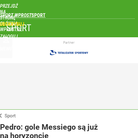
PRZEJDŹ
NA
SPORT WPROST
STRONĘ
GŁÓWNĄ
UBSKRYBUJ
SPORT
WPROST.PL
ZALOGUJ
Partner
MENU
Sport
Pedro: gole Messiego są już
na horyzoncie