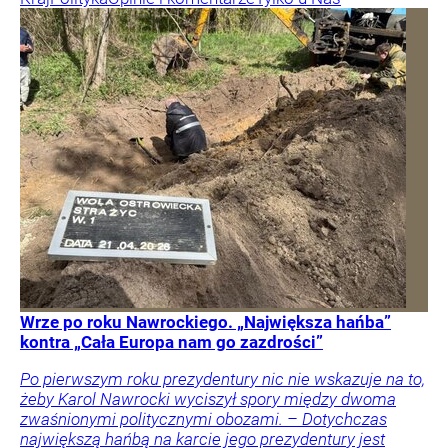
Wrze po roku Nawrockiego. „Największa hańba”
kontra „Cała Europa nam go zazdrości”
Po pierwszym roku prezydentury nic nie wskazuje na to,
żeby Karol Nawrocki wyciszył spory między dwoma
zwaśnionymi politycznymi obozami. – Dotychczas
największą hańbą na karcie jego prezydentury jest