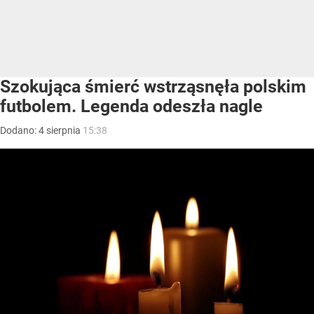
Szokująca śmierć wstrząsnęła polskim
futbolem. Legenda odeszła nagle
Dodano:
4
sierpnia
15:38