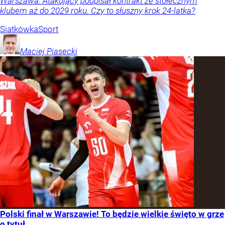
Warszawa. Atakujący podpisał kontrakt ze stołecznym
klubem aż do 2029 roku. Czy to słuszny krok 24-latka?
Siatkówka
Sport
Maciej
Piasecki
Polski finał w Warszawie! To będzie wielkie święto w grze
o tytuł