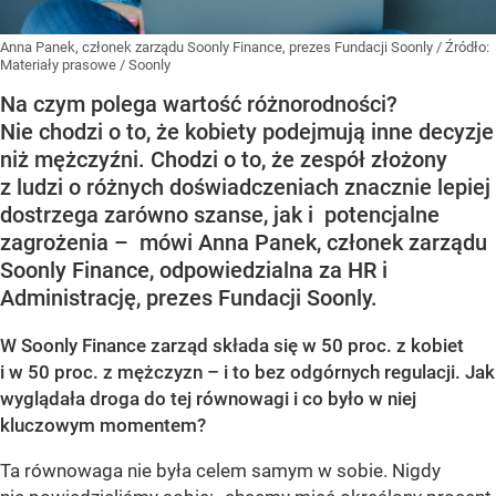
Anna Panek, członek zarządu Soonly Finance, prezes Fundacji Soonly
/ Źródło:
Materiały prasowe
/
Soonly
Na czym polega wartość różnorodności?
Nie chodzi o to, że kobiety podejmują inne decyzje
niż mężczyźni. Chodzi o to, że zespół złożony
z ludzi o różnych doświadczeniach znacznie lepiej
dostrzega zarówno szanse, jak i potencjalne
zagrożenia – mówi Anna Panek, członek zarządu
Soonly Finance, odpowiedzialna za HR i
Administrację, prezes Fundacji Soonly.
W Soonly Finance zarząd składa się w 50 proc. z kobiet
i w 50 proc. z mężczyzn – i to bez odgórnych regulacji. Jak
wyglądała droga do tej równowagi i co było w niej
kluczowym momentem?
Ta równowaga nie była celem samym w sobie. Nigdy