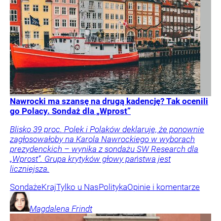
Nawrocki ma szansę na drugą kadencję? Tak ocenili
go Polacy. Sondaż dla „Wprost”
Blisko 39 proc. Polek i Polaków deklaruje, że ponownie
zagłosowałoby na Karola Nawrockiego w wyborach
prezydenckich – wynika z sondażu SW Research dla
„Wprost”. Grupa krytyków głowy państwa jest
liczniejsza.
Sondaże
Kraj
Tylko u Nas
Polityka
Opinie i komentarze
Magdalena
Frindt