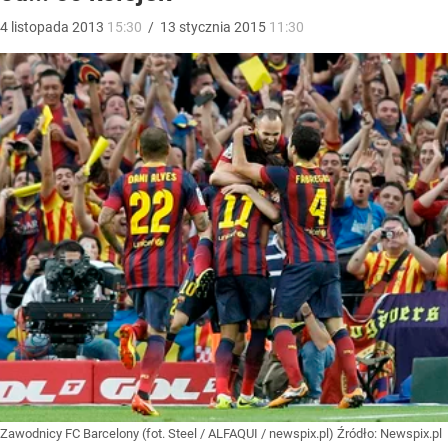
4
listopada
2013
15:30
/
13
stycznia
2015
11:30
Zawodnicy FC Barcelony (fot. Steel / ALFAQUI / newspix.pl)
Źródło:
Newspix.pl