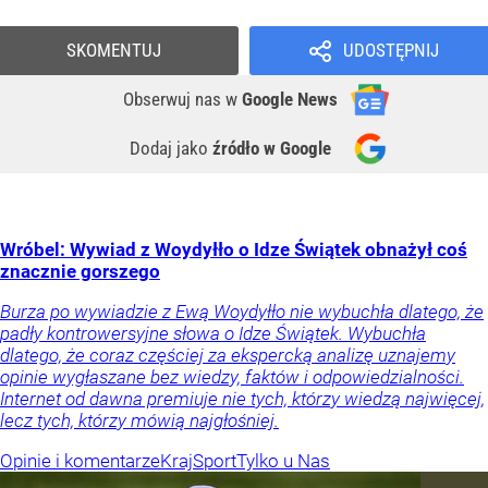
SKOMENTUJ
UDOSTĘPNIJ
Obserwuj nas
w
Google News
Dodaj jako
źródło w Google
Wróbel: Wywiad z Woydyłło o Idze Świątek obnażył coś
znacznie gorszego
Burza po wywiadzie z Ewą Woydyłło nie wybuchła dlatego, że
padły kontrowersyjne słowa o Idze Świątek. Wybuchła
dlatego, że coraz częściej za ekspercką analizę uznajemy
opinie wygłaszane bez wiedzy, faktów i odpowiedzialności.
Internet od dawna premiuje nie tych, którzy wiedzą najwięcej,
lecz tych, którzy mówią najgłośniej.
Opinie i komentarze
Kraj
Sport
Tylko u Nas