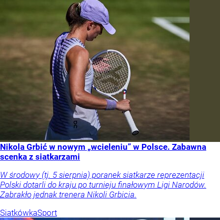
Nikola Grbić w nowym „wcieleniu” w Polsce. Zabawna
scenka z siatkarzami
W środowy (tj. 5 sierpnia) poranek siatkarze reprezentacji
Polski dotarli do kraju po turnieju finałowym Ligi Narodów.
Zabrakło jednak trenera Nikoli Grbicia.
Siatkówka
Sport