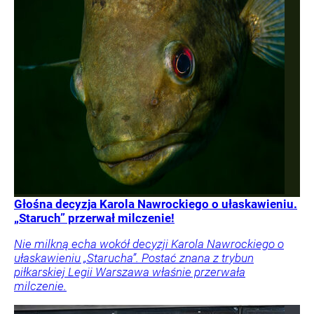
Głośna decyzja Karola Nawrockiego o ułaskawieniu.
„Staruch” przerwał milczenie!
Nie milkną echa wokół decyzji Karola Nawrockiego o
ułaskawieniu „Starucha”. Postać znana z trybun
piłkarskiej Legii Warszawa właśnie przerwała
milczenie.