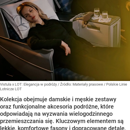
Vistula x LOT: Elegancja w podróży
/ Źródło:
Materiały prasowe
/
Polskie Linie
Lotnicze LOT
Kolekcja obejmuje damskie i męskie zestawy
oraz funkcjonalne akcesoria podróżne, które
odpowiadają na wyzwania wielogodzinnego
przemieszczania się. Kluczowym elementem są
lekkie, komfortowe fasony i dopracowane detale,