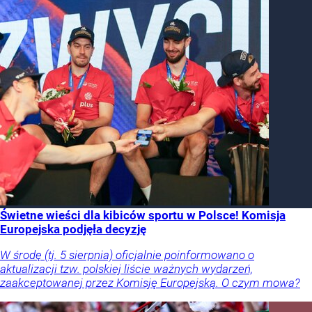
Świetne wieści dla kibiców sportu w Polsce! Komisja
Europejska podjęła decyzję
W środę (tj. 5 sierpnia) oficjalnie poinformowano o
aktualizacji tzw. polskiej liście ważnych wydarzeń,
zaakceptowanej przez Komisję Europejską. O czym mowa?