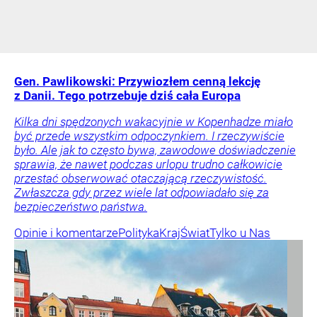
Gen. Pawlikowski: Przywiozłem cenną lekcję
z Danii. Tego potrzebuje dziś cała Europa
Kilka dni spędzonych wakacyjnie w Kopenhadze miało
być przede wszystkim odpoczynkiem. I rzeczywiście
było. Ale jak to często bywa, zawodowe doświadczenie
sprawia, że nawet podczas urlopu trudno całkowicie
przestać obserwować otaczającą rzeczywistość.
Zwłaszcza gdy przez wiele lat odpowiadało się za
bezpieczeństwo państwa.
Opinie i komentarze
Polityka
Kraj
Świat
Tylko u Nas