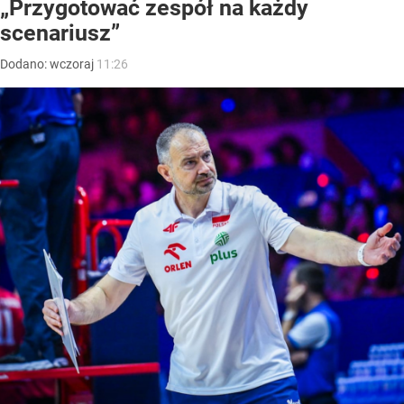
„Przygotować zespół na każdy
scenariusz”
Dodano:
wczoraj
11:26