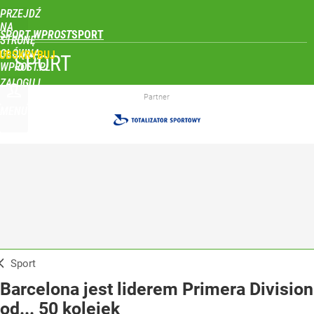
PRZEJDŹ
NA
SPORT WPROST
STRONĘ
GŁÓWNĄ
UBSKRYBUJ
SPORT
WPROST.PL
ZALOGUJ
Partner
MENU
Sport
Barcelona jest liderem Primera Division
od... 50 kolejek