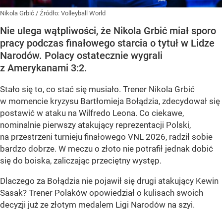
Nikola Grbić
/ Źródło:
Volleyball World
Nie ulega wątpliwości, że Nikola Grbić miał sporo
pracy podczas finałowego starcia o tytuł w Lidze
Narodów. Polacy ostatecznie wygrali
z Amerykanami 3:2.
Stało się to, co stać się musiało. Trener Nikola Grbić
w momencie kryzysu Bartłomieja Bołądzia, zdecydował się
postawić w ataku na Wilfredo Leona. Co ciekawe,
nominalnie pierwszy atakujący reprezentacji Polski,
na przestrzeni turnieju finałowego VNL 2026, radził sobie
bardzo dobrze. W meczu o złoto nie potrafił jednak dobić
się do boiska, zaliczając przeciętny występ.
Dlaczego za Bołądzia nie pojawił się drugi atakujący Kewin
Sasak? Trener Polaków opowiedział o kulisach swoich
decyzji już ze złotym medalem Ligi Narodów na szyi.