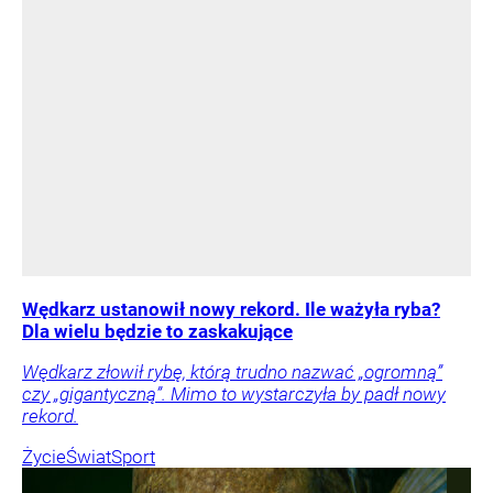
Wędkarz ustanowił nowy rekord. Ile ważyła ryba?
Dla wielu będzie to zaskakujące
Wędkarz złowił rybę, którą trudno nazwać „ogromną”
czy „gigantyczną”. Mimo to wystarczyła by padł nowy
rekord.
Życie
Świat
Sport