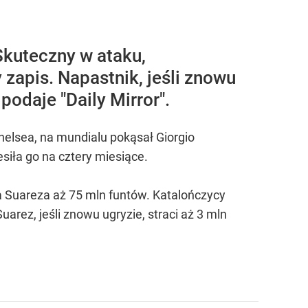
Skuteczny w ataku,
zapis. Napastnik, jeśli znowu
 podaje "Daily Mirror".
helsea, na mundialu pokąsał Giorgio
esiła go na cztery miesiące.
a Suareza aż 75 mln funtów. Katalończycy
arez, jeśli znowu ugryzie, straci aż 3 mln