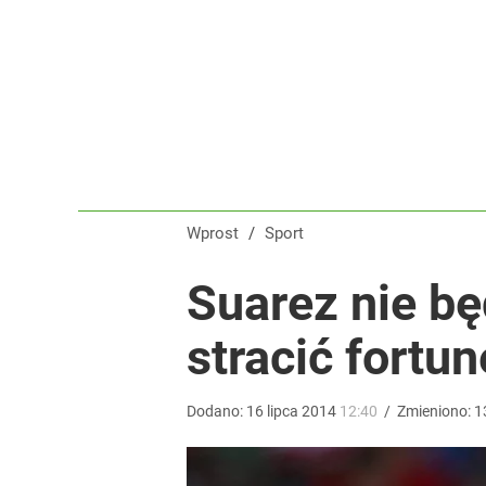
Polka wróciła po udarze i nie kryła wzruszenia. To 
dodaj
Wróbel: Wywiad z Woydyłło o Idze Świątek obnaży
dodaj
Wprost
/
Sport
Ukrainka koszmarem Igi Świątek? Popsute urodzin
Suarez nie bę
stracić fortun
dodaj
Dodano:
16
lipca
2014
12:40
/
Zmieniono:
1