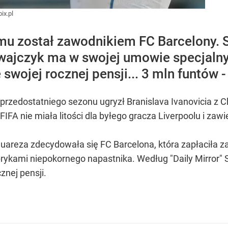
ix.pl
emu został zawodnikiem FC Barcelony. 
gwajczyk ma w swojej umowie specjalny 
 swojej rocznej pensji... 3 mln funtów -
 przedostatniego sezonu ugryzł Branislava Ivanovicia z C
 FIFA nie miała litości dla byłego gracza Liverpoolu i zawi
areza zdecydowała się FC Barcelona, która zapłaciła z
rykami niepokornego napastnika. Według "Daily Mirror" Su
znej pensji.