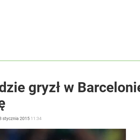
koniec pięknej kariery
ł coś znacznie gorszego
y zostały w pamięci
dzie gryzł w Barcelon
ę
3
stycznia
2015
11:34