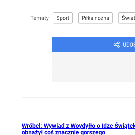
Sport
Piłka nożna
Świa
UDO
Wróbel: Wywiad z Woydyłło o Idze Świąte
obnażył coś znacznie gorszego