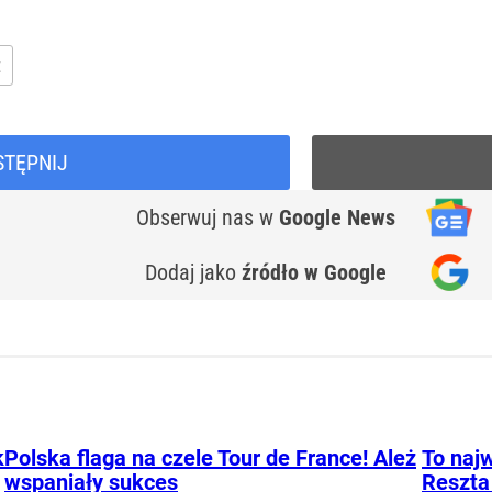
t
STĘPNIJ
Obserwuj nas
w
Google News
Dodaj jako
źródło w Google
k
Polska flaga na czele Tour de France! Ależ
To najw
wspaniały sukces
Reszta