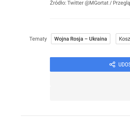
Źródło:
Twitter @MGortat / Przegl
Wojna Rosja – Ukraina
Kos
UDO