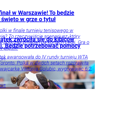
finał w Warszawie! To będzie
 święto w grze o tytuł
Polki w finale turnieju tenisowego w
e? To rzeczywiście scenariusz, który
ątek zwróciła się do kibiców
się podczas zmagań na kortach Legii. Gra o
ki. Będzie potrzebować pomocy
 w piątek!
tek awansowała do IV rundy turnieju WTA
ort
oronto. Polka w dwóch setach rozprawiła
zwajcarką Viktorija Golubic, wygrywając 6:2,
ort