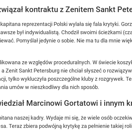
związał kontraktu z Zenitem Sankt Pet
itana reprezentacji Polski wylała się fala krytyki. Gorz
awsze był indywidualistą. Chodził swoimi ścieżkami (cza
ziewać. Pomyślał jedynie o sobie. Nie ma tu dla mnie wi
plikowana ze względów proceduralnych. W świecie koszy
 Zenit Sankt Petersburg nie chciał słyszeć o rozwiązyw
eracji, tylko wykluczyła poszczególne kluby z rozgrywek.
nia umów w nieszkodliwy dla nich sposób.
edział Marcinowi Gortatowi i innym 
kapitana naszej kadry. Wydaje mi się, że wiele osób oczek
. Teraz zbiera podwójną krytykę za pełnienie takiej roli