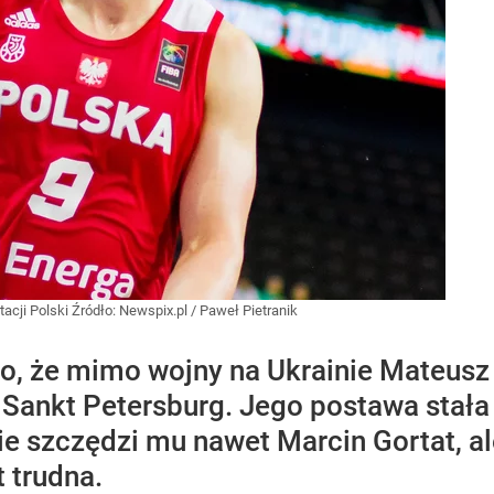
tacji Polski
Źródło:
Newspix.pl
/
Paweł Pietranik
o, że mimo wojny na Ukrainie Mateus
e Sankt Petersburg. Jego postawa stał
nie szczędzi mu nawet Marcin Gortat, a
t trudna.