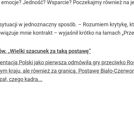
e emocje? Jedność? Wsparcie? Poczekajmy również na jego
 sytuacji w jednoznaczny sposób. – Rozumiem krytykę, kt
wiązuje mnie kontrakt – wyjaśnił krótko na łamach „Prz
ów. „Wielki szacunek za taką postawę”
entacja Polski jako pierwsza odmówiła gry przeciwko Ros
ym kraju, ale również za granicą. Postawę Biało-Czerwony
ał, czego kadra...