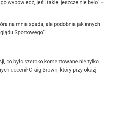
 wypowiedź, jeśli takiej jeszcze nie było” –
óra na mnie spada, ale podobnie jak innych
eglądu Sportowego”.
ji, co było szeroko komentowane nie tylko
ch docenił Craig Brown, który przy okazji