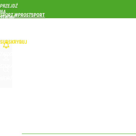
PRZEJDŹ
Udostępnij
0
Skomentuj
NA
SPORT WPROST
STRONĘ
GŁÓWNĄ
PIŁKA NOŻNA
SIATKÓWKA
TENIS
LEKKOATLETYKA
SKOKI NARCIAR
Real Madryt właśnie pobił rekord transferowy! For
WPROST.PL
SUBSKRYBUJ
dodaj
ZALOGUJ
Farmacja: wzrost pod presją. co czeka branżę do 
SZUKAJ
MENU
dodaj
Wróbel: Wywiad z Woydyłło o Idze Świątek obnaży
dodaj