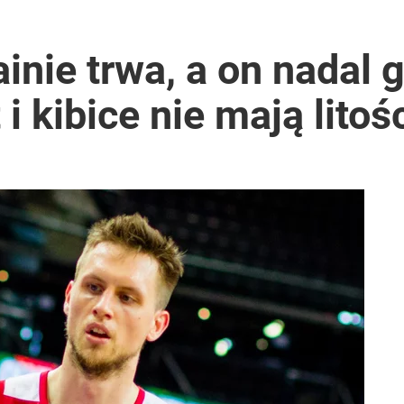
w grze o tytuł
inie trwa, a on nadal g
i kibice nie mają litoś
dzie potrzebować pomocy
i go Polacy. Sondaż dla „Wprost”