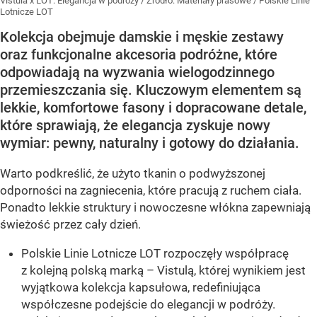
Vistula x LOT: Elegancja w podróży
/ Źródło:
Materiały prasowe
/
Polskie Linie
Lotnicze LOT
Kolekcja obejmuje damskie i męskie zestawy
oraz funkcjonalne akcesoria podróżne, które
odpowiadają na wyzwania wielogodzinnego
przemieszczania się. Kluczowym elementem są
lekkie, komfortowe fasony i dopracowane detale,
które sprawiają, że elegancja zyskuje nowy
wymiar: pewny, naturalny i gotowy do działania.
Warto podkreślić, że użyto tkanin o podwyższonej
odporności na zagniecenia, które pracują z ruchem ciała.
Ponadto lekkie struktury i nowoczesne włókna zapewniają
świeżość przez cały dzień.
Polskie Linie Lotnicze LOT rozpoczęły współpracę
z kolejną polską marką – Vistulą, której wynikiem jest
wyjątkowa kolekcja kapsułowa, redefiniująca
współczesne podejście do elegancji w podróży.