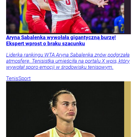
Aryna Sabalenka wywołała gigantyczną burzę!
Ekspert wprost o braku szacunku
Liderka rankingu WTA Aryna Sabalenka znów podgrzała
atmosferę. Tenisistka umieściła na portalu X wpis, który
wywołał sporo emocji w środowisku tenisowym.
Tenis
Sport