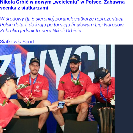
Nikola Grbić w nowym „wcieleniu” w Polsce. Zabawna
scenka z siatkarzami
W środowy (tj. 5 sierpnia) poranek siatkarze reprezentacji
Polski dotarli do kraju po turnieju finałowym Ligi Narodów.
Zabrakło jednak trenera Nikoli Grbicia.
Siatkówka
Sport