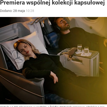
Premiera wspólnej kolekcji kapsułowej
Dodano:
28
maja
10:28