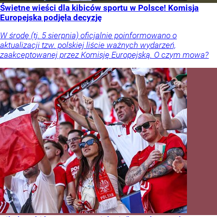
Świetne wieści dla kibiców sportu w Polsce! Komisja
Europejska podjęła decyzję
W środę (tj. 5 sierpnia) oficjalnie poinformowano o
aktualizacji tzw. polskiej liście ważnych wydarzeń,
zaakceptowanej przez Komisję Europejską. O czym mowa?