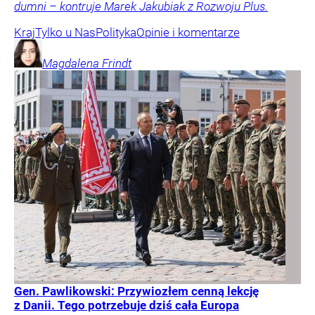
dumni – kontruje Marek Jakubiak z Rozwoju Plus.
Kraj
Tylko u Nas
Polityka
Opinie i komentarze
Magdalena
Frindt
Gen. Pawlikowski: Przywiozłem cenną lekcję
z Danii. Tego potrzebuje dziś cała Europa