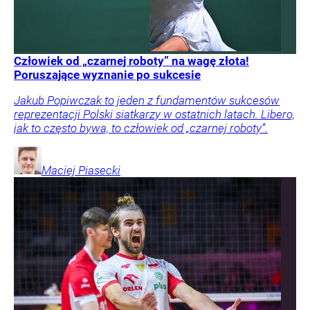
Człowiek od „czarnej roboty” na wagę złota!
Poruszające wyznanie po sukcesie
Jakub Popiwczak to jeden z fundamentów sukcesów
reprezentacji Polski siatkarzy w ostatnich latach. Libero,
jak to często bywa, to człowiek od „czarnej roboty”.
Maciej
Piasecki