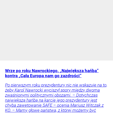
Wrze po roku Nawrockiego. „Największa hańba”
kontra „Cała Europa nam go zazdrości”
Po pierwszym roku prezydentury nic nie wskazuje na to,
żeby Karol Nawrocki wyciszył spory między dwoma
zwaśnionymi politycznymi obozami. – Dotychczas
największą hańbą na karcie jego prezydentury jest
chyba zawetowanie SAFE – ocenia Mariusz Witczak z
KO. – Mamy głowę państwa, z której możemy być