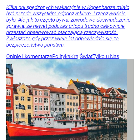
Kilka dni spędzonych wakacyjnie w Kopenhadze miało
być przede wszystkim odpoczynkiem. I rzeczywiście
było. Ale jak to często bywa, zawodowe doświadczenie
sprawia, że nawet podczas urlopu trudno całkowicie
przestać obserwować otaczającą rzeczywistość.
Zwłaszcza gdy przez wiele lat odpowiadało się za
bezpieczeństwo państwa.
Opinie i komentarze
Polityka
Kraj
Świat
Tylko u Nas