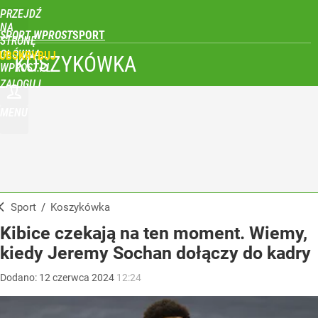
PRZEJDŹ
NA
SPORT WPROST
STRONĘ
GŁÓWNĄ
UBSKRYBUJ
KOSZYKÓWKA
WPROST.PL
ZALOGUJ
MENU
Sport
/
Koszykówka
Kibice czekają na ten moment. Wiemy,
kiedy Jeremy Sochan dołączy do kadry
Dodano:
12
czerwca
2024
12:24