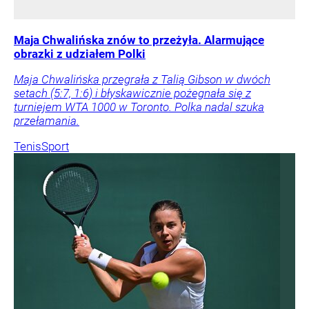
Maja Chwalińska znów to przeżyła. Alarmujące
obrazki z udziałem Polki
Maja Chwalińska przegrała z Talią Gibson w dwóch
setach (5:7, 1:6) i błyskawicznie pożegnała się z
turniejem WTA 1000 w Toronto. Polka nadal szuka
przełamania.
Tenis
Sport