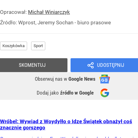
Opracował:
Michał Winiarczyk
Źródło:
Wprost, Jeremy Sochan - biuro prasowe
Koszykówka
Sport
SKOMENTUJ
UDOSTĘPNIJ
Obserwuj nas
w
Google News
Dodaj jako
źródło w Google
Wróbel: Wywiad z Woydyłło o Idze Świątek obnażył coś
znacznie gorszego