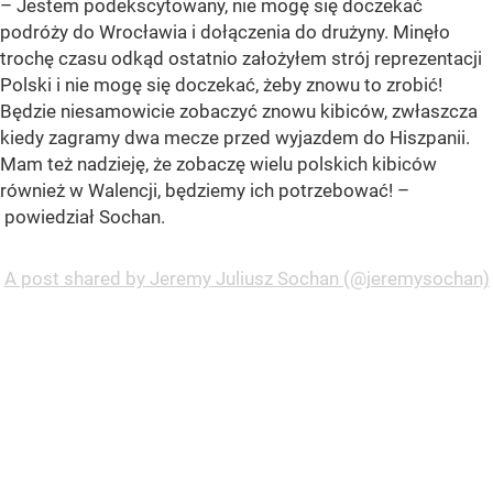
– Jestem podekscytowany, nie mogę się doczekać
podróży do Wrocławia i dołączenia do drużyny. Minęło
trochę czasu odkąd ostatnio założyłem strój reprezentacji
Polski i nie mogę się doczekać, żeby znowu to zrobić!
Będzie niesamowicie zobaczyć znowu kibiców, zwłaszcza
kiedy zagramy dwa mecze przed wyjazdem do Hiszpanii.
Mam też nadzieję, że zobaczę wielu polskich kibiców
również w Walencji, będziemy ich potrzebować! –
powiedział Sochan.
A post shared by Jeremy Juliusz Sochan (@jeremysochan)