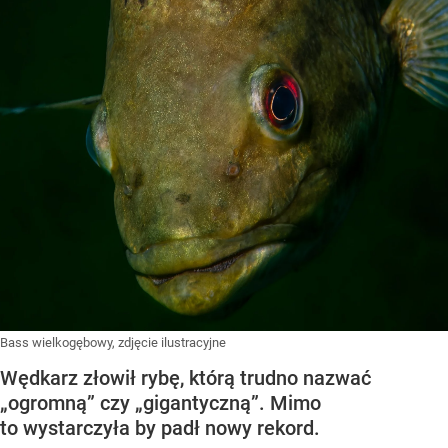
Bass wielkogębowy, zdjęcie ilustracyjne
Wędkarz złowił rybę, którą trudno nazwać
„ogromną” czy „gigantyczną”. Mimo
to wystarczyła by padł nowy rekord.