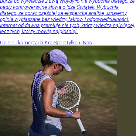
Burza po wywiadzie z Ewą Woydyłło nie wybuchła dlatego, że
padły kontrowersyjne słowa o Idze Świątek. Wybuchła
dlatego, że coraz częściej za ekspercką analizę uznajemy
opinie wygłaszane bez wiedzy, faktów i odpowiedzialności.
Internet od dawna premiuje nie tych, którzy wiedzą najwięcej,
lecz tych, którzy mówią najgłośniej.
Opinie i komentarze
Kraj
Sport
Tylko u Nas