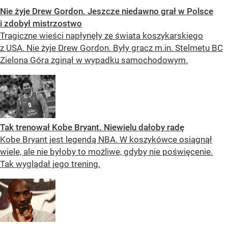
Nie żyje Drew Gordon. Jeszcze niedawno grał w Polsce
i zdobył mistrzostwo
Tragiczne wieści napłynęły ze świata koszykarskiego
z USA. Nie żyje Drew Gordon. Były gracz m.in. Stelmetu BC
Zielona Góra zginął w wypadku samochodowym.
Tak trenował Kobe Bryant. Niewielu dałoby radę
Kobe Bryant jest legendą NBA. W koszykówce osiągnął
wiele, ale nie byłoby to możliwe, gdyby nie poświęcenie.
Tak wyglądał jego trening.