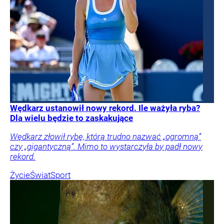
Wędkarz ustanowił nowy rekord. Ile ważyła ryba?
Dla wielu będzie to zaskakujące
Wędkarz złowił rybę, którą trudno nazwać „ogromną”
czy „gigantyczną”. Mimo to wystarczyła by padł nowy
rekord.
Życie
Świat
Sport