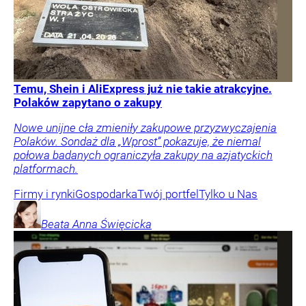
Temu, Shein i AliExpress już nie takie atrakcyjne.
Polaków zapytano o zakupy
Nowe unijne cła zmieniły zakupowe przyzwyczajenia
Polaków. Sondaż dla „Wprost” pokazuje, że niemal
połowa badanych ograniczyła zakupy na azjatyckich
platformach.
Firmy i rynki
Gospodarka
Twój portfel
Tylko u Nas
Beata Anna
Święcicka