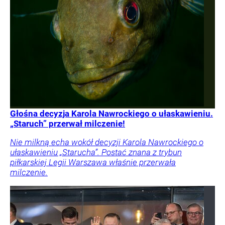
Głośna decyzja Karola Nawrockiego o ułaskawieniu.
„Staruch” przerwał milczenie!
Nie milkną echa wokół decyzji Karola Nawrockiego o
ułaskawieniu „Starucha”. Postać znana z trybun
piłkarskiej Legii Warszawa właśnie przerwała
milczenie.