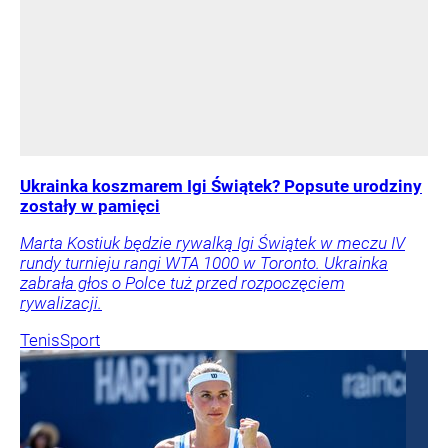
Ukrainka koszmarem Igi Świątek? Popsute urodziny
zostały w pamięci
Marta Kostiuk będzie rywalką Igi Świątek w meczu IV
rundy turnieju rangi WTA 1000 w Toronto. Ukrainka
zabrała głos o Polce tuż przed rozpoczęciem
rywalizacji.
Tenis
Sport