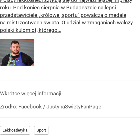
roku. Pod koniec sierpnia w Budapeszcie najlepsi
przedstawiciele „królowej sportu” powalczą o medale
na mistrzostwach świata. O udział w zmaganiach walczy
polski kulomiot, którego...
Wkrótce więcej informacji
Źródło:
Facebook
/
JustynaSwietyFanPage
Lekkoatletyka
Sport