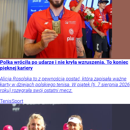
Polka wróciła po udarze i nie kryła wzruszenia. To koniec
pięknej kariery
Alicja Rosolska to z pewnością postać, która zapisała ważne
karty w dziejach polskiego tenisa. W piątek (tj. 7 sierpnia 2026
roku) rozegrała swój ostatni mecz.
Tenis
Sport