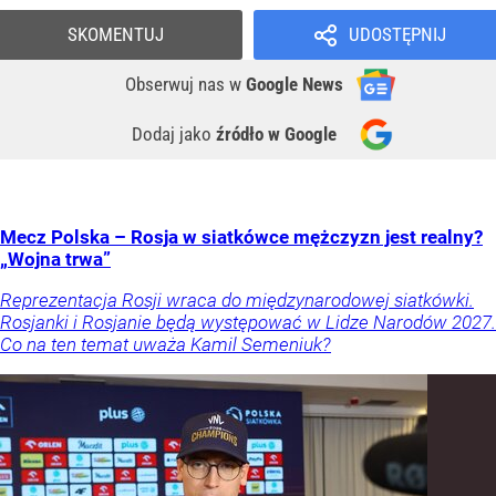
SKOMENTUJ
UDOSTĘPNIJ
Obserwuj nas
w
Google News
Dodaj jako
źródło w Google
Mecz Polska – Rosja w siatkówce mężczyzn jest realny?
„Wojna trwa”
Reprezentacja Rosji wraca do międzynarodowej siatkówki.
Rosjanki i Rosjanie będą występować w Lidze Narodów 2027.
Co na ten temat uważa Kamil Semeniuk?