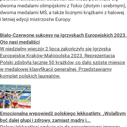
dwoma medalami olimpijskimi z Tokio (złotym i srebrnym),
dwoma medalami MŚ, a także licznymi krążkami z halowej
i letniej edycji mistrzostw Europy.
Biało-Czerwone sukcesy na Igrzyskach Europejskich 2023.
Oto nasi medaliści
W niedzielny wieczór 2 lipca zakończyły się Igrzyska
Europejskie Kraków-Małopolska 2023. Reprezentacja
Polski zdobyła łącznie 50 krążków, co dało szóste miejsce
w medalowej klasyfikacji generalnej. Przedstawiamy
komplet polskich laureatów.
Emocjonalna wypowiedź polskiego lekkoatlety. „Wolałbym
być dalej głupi i zdrowy, zamiast mądry i...
Polscy lekkoatleci szykują się do najważniejszej imprezy