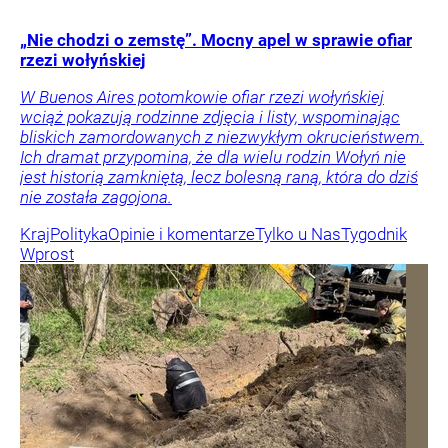
„Nie chodzi o zemstę”. Mocny apel w sprawie ofiar
rzezi wołyńskiej
W Buenos Aires potomkowie ofiar rzezi wołyńskiej
wciąż pokazują rodzinne zdjęcia i listy, wspominając
bliskich zamordowanych z niezwykłym okrucieństwem.
Ich dramat przypomina, że dla wielu rodzin Wołyń nie
jest historią zamkniętą, lecz bolesną raną, która do dziś
nie została zagojona.
Kraj
Polityka
Opinie i komentarze
Tylko u Nas
Tygodnik
Wprost