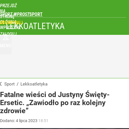
PRZEJDŹ
NA
SPORT WPROST
STRONĘ
GŁÓWNĄ
UBSKRYBUJ
LEKKOATLETYKA
WPROST.PL
ZALOGUJ
MENU
Sport
/
Lekkoatletyka
Fatalne wieści od Justyny Święty-
Ersetic. „Zawiodło po raz kolejny
zdrowie”
Dodano:
4
lipca
2023
18:51