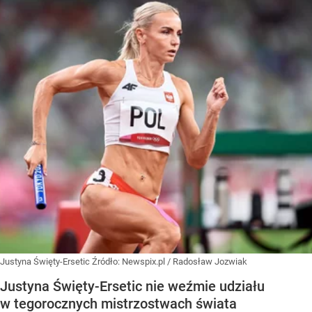
Justyna Święty-Ersetic
Źródło:
Newspix.pl
/
Radosław Jozwiak
Justyna Święty-Ersetic nie weźmie udziału
w tegorocznych mistrzostwach świata