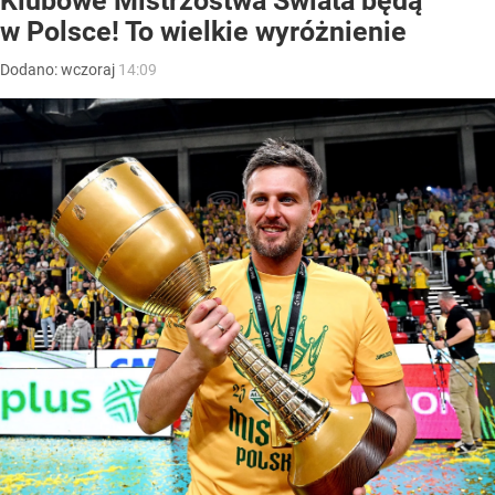
Klubowe Mistrzostwa Świata będą
w Polsce! To wielkie wyróżnienie
Dodano:
wczoraj
14:09