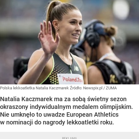
Polska lekkoatletka Natalia Kaczmarek
Źródło:
Newspix.pl
/
ZUMA
Natalia Kaczmarek ma za sobą świetny sezon
okraszony indywidualnym medalem olimpijskim.
Nie umknęło to uwadze European Athletics
w nominacji do nagrody lekkoatletki roku.