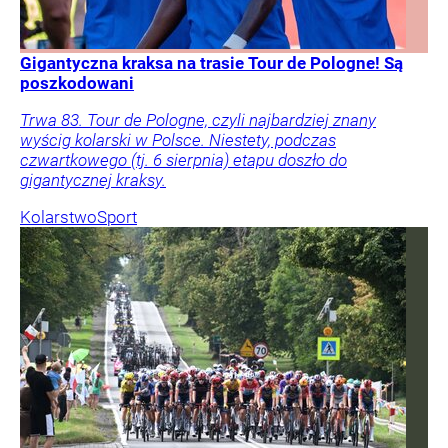
Gigantyczna kraksa na trasie Tour de Pologne! Są
poszkodowani
Trwa 83. Tour de Pologne, czyli najbardziej znany
wyścig kolarski w Polsce. Niestety, podczas
czwartkowego (tj. 6 sierpnia) etapu doszło do
gigantycznej kraksy.
Kolarstwo
Sport