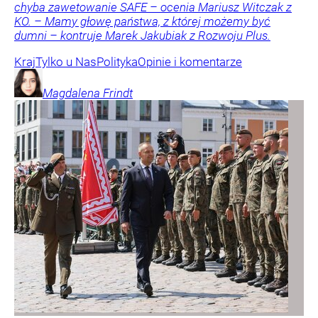
chyba zawetowanie SAFE – ocenia Mariusz Witczak z
KO. – Mamy głowę państwa, z której możemy być
dumni – kontruje Marek Jakubiak z Rozwoju Plus.
Kraj
Tylko u Nas
Polityka
Opinie i komentarze
Magdalena
Frindt