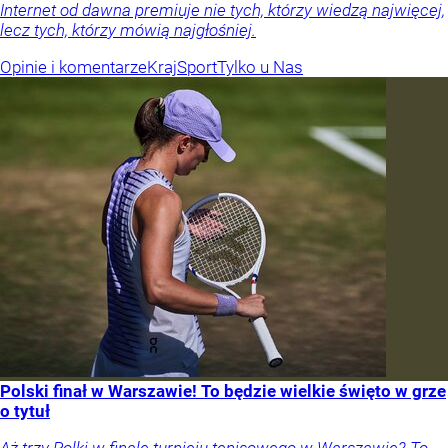
Internet od dawna premiuje nie tych, którzy wiedzą najwięcej,
lecz tych, którzy mówią najgłośniej.
Opinie i komentarze
Kraj
Sport
Tylko u Nas
Polski finał w Warszawie! To będzie wielkie święto w grze
o tytuł
Aż trzy Polki w finale turnieju tenisowego w Warszawie? To