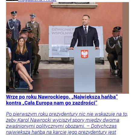
Wrze po roku Nawrockiego. „Największa hańba”
kontra „Cała Europa nam go zazdrości”
Po pierwszym roku prezydentury nic nie wskazuje na to,
żeby Karol Nawrocki wyciszył spory między dwoma
zwaśnionymi politycznymi obozami. – Dotychczas
największą hańbą na karcie jego prezydentury jest