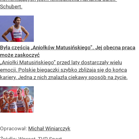
Schubert.
Była częścią „Aniołków Matusińskiego”. Jej obecna praca
może zaskoczyć
„Aniołki Matusińskiego” przed laty dostarczały wielu
emocji. Polskie biegaczki szybko zbliżają się do końca
kariery. Jedna z nich znalazła ciekawy sposób na życie.
Opracował:
Michał Winiarczyk
Źródło:
Wprost, TVP Sport