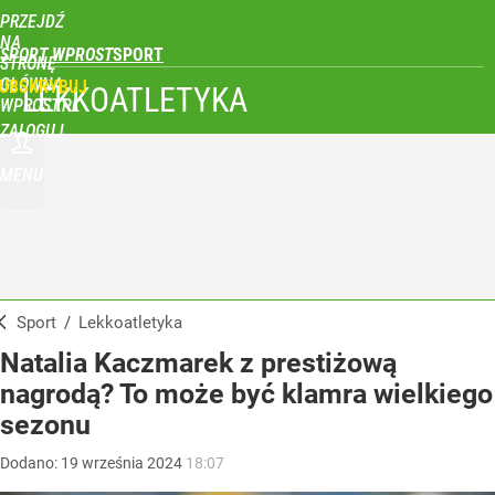
PRZEJDŹ
NA
SPORT WPROST
STRONĘ
GŁÓWNĄ
UBSKRYBUJ
LEKKOATLETYKA
WPROST.PL
ZALOGUJ
MENU
Sport
/
Lekkoatletyka
Natalia Kaczmarek z prestiżową
nagrodą? To może być klamra wielkiego
sezonu
Dodano:
19
września
2024
18:07