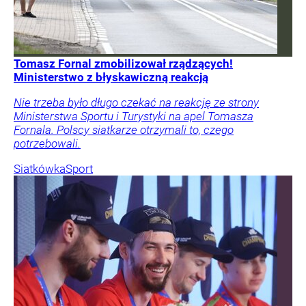
Tomasz Fornal zmobilizował rządzących!
Ministerstwo z błyskawiczną reakcją
Nie trzeba było długo czekać na reakcję ze strony
Ministerstwa Sportu i Turystyki na apel Tomasza
Fornala. Polscy siatkarze otrzymali to, czego
potrzebowali.
Siatkówka
Sport