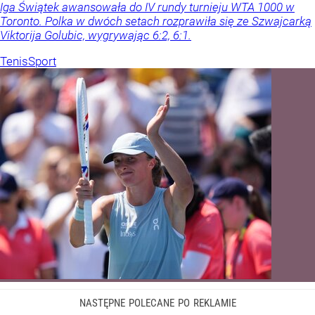
Iga Świątek awansowała do IV rundy turnieju WTA 1000 w
Toronto. Polka w dwóch setach rozprawiła się ze Szwajcarką
Viktorija Golubic, wygrywając 6:2, 6:1.
Tenis
Sport