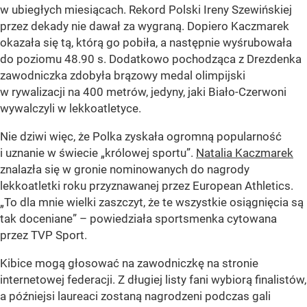
w ubiegłych miesiącach. Rekord Polski Ireny Szewińskiej
przez dekady nie dawał za wygraną. Dopiero Kaczmarek
okazała się tą, którą go pobiła, a następnie wyśrubowała
do poziomu 48.90 s. Dodatkowo pochodząca z Drezdenka
zawodniczka zdobyła brązowy medal olimpijski
w rywalizacji na 400 metrów, jedyny, jaki Biało-Czerwoni
wywalczyli w lekkoatletyce.
Nie dziwi więc, że Polka zyskała ogromną popularność
i uznanie w świecie „królowej sportu”.
Natalia Kaczmarek
znalazła się w gronie nominowanych do nagrody
lekkoatletki roku przyznawanej przez European Athletics.
„To dla mnie wielki zaszczyt, że te wszystkie osiągnięcia są
tak doceniane” – powiedziała sportsmenka cytowana
przez TVP Sport.
Kibice mogą głosować na zawodniczkę na stronie
internetowej federacji. Z długiej listy fani wybiorą finalistów,
a późniejsi laureaci zostaną nagrodzeni podczas gali