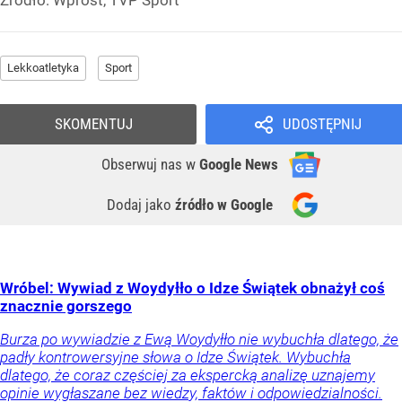
Lekkoatletyka
Sport
SKOMENTUJ
UDOSTĘPNIJ
Obserwuj nas
w
Google News
Dodaj jako
źródło w Google
Wróbel: Wywiad z Woydyłło o Idze Świątek obnażył coś
znacznie gorszego
Burza po wywiadzie z Ewą Woydyłło nie wybuchła dlatego, że
padły kontrowersyjne słowa o Idze Świątek. Wybuchła
dlatego, że coraz częściej za ekspercką analizę uznajemy
opinie wygłaszane bez wiedzy, faktów i odpowiedzialności.