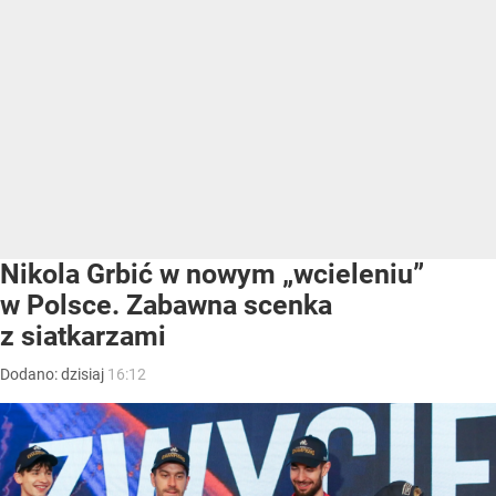
Nikola Grbić w nowym „wcieleniu”
w Polsce. Zabawna scenka
z siatkarzami
Dodano:
dzisiaj
16:12