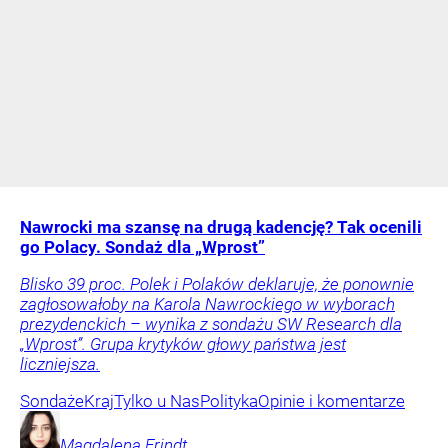
Nawrocki ma szansę na drugą kadencję? Tak ocenili
go Polacy. Sondaż dla „Wprost”
Blisko 39 proc. Polek i Polaków deklaruje, że ponownie
zagłosowałoby na Karola Nawrockiego w wyborach
prezydenckich – wynika z sondażu SW Research dla
„Wprost”. Grupa krytyków głowy państwa jest
liczniejsza.
Sondaże
Kraj
Tylko u Nas
Polityka
Opinie i komentarze
Magdalena
Frindt