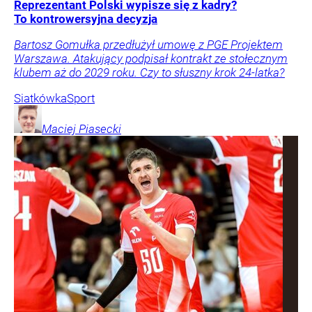
Reprezentant Polski wypisze się z kadry?
To kontrowersyjna decyzja
Bartosz Gomułka przedłużył umowę z PGE Projektem
Warszawa. Atakujący podpisał kontrakt ze stołecznym
klubem aż do 2029 roku. Czy to słuszny krok 24-latka?
Siatkówka
Sport
Maciej
Piasecki