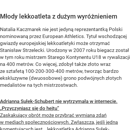
Młody lekkoatleta z dużym wyróżnieniem
Natalia Kaczmarek nie jest jedyną reprezentantką Polski
nominowaną przez European Athletics. Tytuł wschodzącej
gwiazdy europejskiej lekkoatletyki może otrzymać
Stanisław Strzelecki. Urodzony w 2007 roku biegacz został
w tym roku mistrzem Starego Kontynentu U18 w rywalizacji
na 400 metrów. Co więcej, zdobył także złoto wraz
ze sztafetą 100-200-300-400 metrów, tworząc bardzo
ekskluzywne (dwuosobowe) grono podwójnych złotych
medalistów na tych mistrzostwach.
Adrianna Sułek-Schubert nie wytrzymała w internecie.
„Przyczyniasz się do hejtu”
Zaskakujący obrót może przybrać wymiana zdań
w mediach społecznościowych. Zwłaszcza, jeśli jedną
komentujących jest… lekkoatletka Adrianna Sułek-