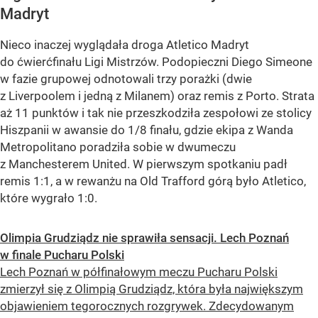
Madryt
Nieco inaczej wyglądała droga Atletico Madryt
do ćwierćfinału Ligi Mistrzów. Podopieczni Diego Simeone
w fazie grupowej odnotowali trzy porażki (dwie
z Liverpoolem i jedną z Milanem) oraz remis z Porto. Strata
aż 11 punktów i tak nie przeszkodziła zespołowi ze stolicy
Hiszpanii w awansie do 1/8 finału, gdzie ekipa z Wanda
Metropolitano poradziła sobie w dwumeczu
z Manchesterem United. W pierwszym spotkaniu padł
remis 1:1, a w rewanżu na Old Trafford górą było Atletico,
które wygrało 1:0.
Olimpia Grudziądz nie sprawiła sensacji. Lech Poznań
w finale Pucharu Polski
Lech Poznań w półfinałowym meczu Pucharu Polski
zmierzył się z Olimpią Grudziądz, która była największym
objawieniem tegorocznych rozgrywek. Zdecydowanym