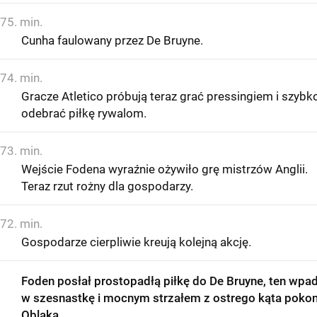
75. min.
Cunha faulowany przez De Bruyne.
74. min.
Gracze Atletico próbują teraz grać pressingiem i szybk
odebrać piłkę rywalom.
73. min.
Wejście Fodena wyraźnie ożywiło grę mistrzów Anglii.
Teraz rzut rożny dla gospodarzy.
72. min.
Gospodarze cierpliwie kreują kolejną akcję.
Foden posłał prostopadłą piłkę do De Bruyne, ten wpad
w szesnastkę i mocnym strzałem z ostrego kąta pokon
Oblaka.