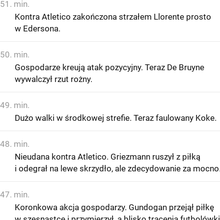
51. min.
Kontra Atletico zakończona strzałem Llorente prosto
w Edersona.
50. min.
Gospodarze kreują atak pozycyjny. Teraz De Bruyne
wywalczył rzut rożny.
49. min.
Dużo walki w środkowej strefie. Teraz faulowany Koke.
48. min.
Nieudana kontra Atletico. Griezmann ruszył z piłką
i odegrał na lewe skrzydło, ale zdecydowanie za mocno
47. min.
Koronkowa akcja gospodarzy. Gundogan przejął piłkę
w szesnastce i przymierzył, a blisko trącenia futbolówki