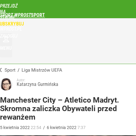
PRZEJDŹ
NA
SPORT WPROST
STRONĘ
GŁÓWNĄ
UBSKRYBUJ
WPROST.PL
ZALOGUJ
MENU
Sport
/
Liga Mistrzów UEFA
Autor:
Katarzyna Gurmińska
Manchester City – Atletico Madryt.
Skromna zaliczka Obywateli przed
rewanżem
5
kwietnia
2022
22:54
/
6
kwietnia
2022
7:37