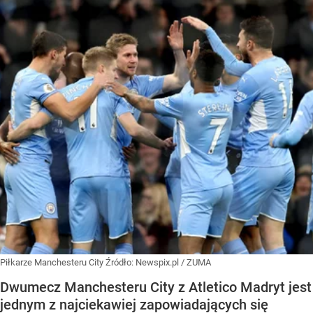
Piłkarze Manchesteru City
Źródło:
Newspix.pl
/
ZUMA
Dwumecz Manchesteru City z Atletico Madryt jest
jednym z najciekawiej zapowiadających się