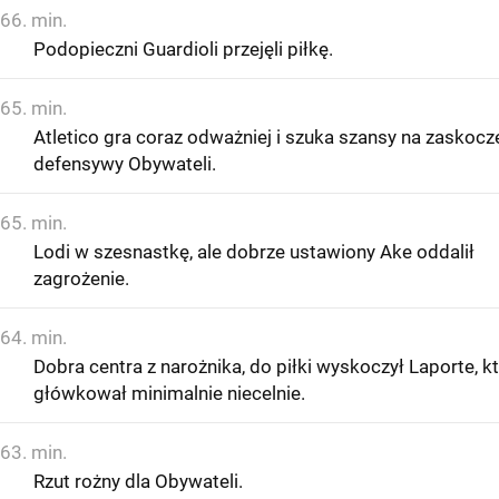
66. min.
Podopieczni Guardioli przejęli piłkę.
65. min.
Atletico gra coraz odważniej i szuka szansy na zaskocz
defensywy Obywateli.
65. min.
Lodi w szesnastkę, ale dobrze ustawiony Ake oddalił
zagrożenie.
64. min.
Dobra centra z narożnika, do piłki wyskoczył Laporte, k
główkował minimalnie niecelnie.
63. min.
Rzut rożny dla Obywateli.