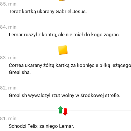
85. min.
Teraz kartką ukarany Gabriel Jesus.
84. min.
Lemar ruszył z kontrą, ale nie miał do kogo zagrać.
83. min.
Correa ukarany żółtą kartką za kopnięcie piłką leżąceg
Grealisha.
82. min.
Grealish wywalczył rzut wolny w środkowej strefie.
81. min.
Schodzi Felix, za niego Lemar.