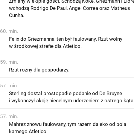
Zmiany w ekipie gości. Schodzą Koke, Griezmann i Llor
wchodzą Rodrigo De Paul, Angel Correa oraz Matheus
Cunha.
60. min.
Felix do Griezmanna, ten był faulowany. Rzut wolny
w środkowej strefie dla Atletico.
59. min.
Rzut rożny dla gospodarzy.
57. min.
Sterling dostał prostopadłe podanie od De Bruyne
i wykończył akcję niecelnym uderzeniem z ostrego kąta
57. min.
Mahrez znowu faulowany, tym razem daleko od pola
karnego Atletico.