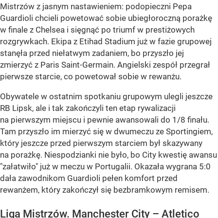
Mistrzów z jasnym nastawieniem: podopieczni Pepa
Guardioli chcieli powetować sobie ubiegłoroczną porażkę
w finale z Chelsea i sięgnąć po triumf w prestiżowych
rozgrywkach. Ekipa z Etihad Stadium już w fazie grupowej
stanęła przed niełatwym zadaniem, bo przyszło jej
zmierzyć z Paris Saint-Germain. Angielski zespół przegrał
pierwsze starcie, co powetował sobie w rewanżu.
Obywatele w ostatnim spotkaniu grupowym ulegli jeszcze
RB Lipsk, ale i tak zakończyli ten etap rywalizacji
na pierwszym miejscu i pewnie awansowali do 1/8 finału.
Tam przyszło im mierzyć się w dwumeczu ze Sportingiem,
który jeszcze przed pierwszym starciem był skazywany
na porażkę. Niespodzianki nie było, bo City kwestię awansu
"załatwiło" już w meczu w Portugalii. Okazała wygrana 5:0
dała zawodnikom Guardioli pełen komfort przed
rewanżem, który zakończył się bezbramkowym remisem.
Liga Mistrzów. Manchester City – Atletico