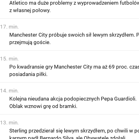
Atletico ma duże problemy z wyprowadzeniem futboló
z własnej połowy.
17. min.
Manchester City próbuje swoich sił lewym skrzydłem. P
przejmują goście.
15. min.
Po kwadransie gry Manchester City ma aż 69 proc. cza
posiadania piłki.
14. min.
Kolejna nieudana akcja podopiecznych Pepa Guardioli.
Oblak wznowi grę od bramki.
13. min.
Sterling przedzierał się lewym skrzydłem, po chwili w p
karnym padł Bernardo Silva, ale Obywatele zdołali