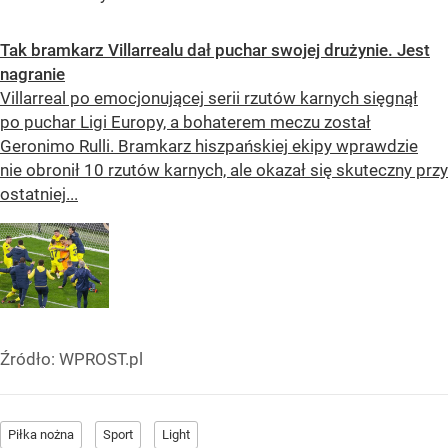
Tak bramkarz Villarrealu dał puchar swojej drużynie. Jest
nagranie
Villarreal po emocjonującej serii rzutów karnych sięgnął
po puchar Ligi Europy, a bohaterem meczu został
Geronimo Rulli. Bramkarz hiszpańskiej ekipy wprawdzie
nie obronił 10 rzutów karnych, ale okazał się skuteczny przy
ostatniej...
Źródło:
WPROST.pl
Piłka nożna
Sport
Light