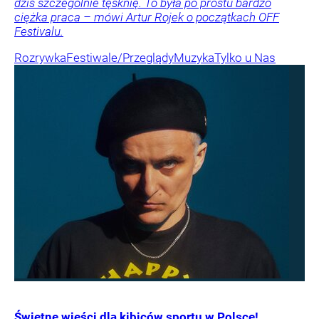
dziś szczególnie tęsknię. To była po prostu bardzo
ciężka praca – mówi Artur Rojek o początkach OFF
Festivalu.
Rozrywka
Festiwale/Przeglądy
Muzyka
Tylko u Nas
Świetne wieści dla kibiców sportu w Polsce!