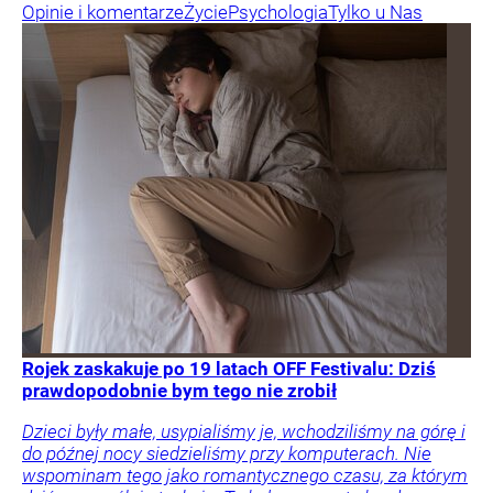
Opinie i komentarze
Życie
Psychologia
Tylko u Nas
Rojek zaskakuje po 19 latach OFF Festivalu: Dziś
prawdopodobnie bym tego nie zrobił
Dzieci były małe, usypialiśmy je, wchodziliśmy na górę i
do późnej nocy siedzieliśmy przy komputerach. Nie
wspominam tego jako romantycznego czasu, za którym