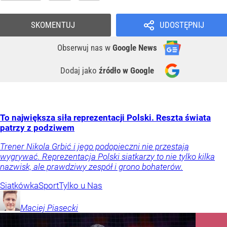
SKOMENTUJ
UDOSTĘPNIJ
Obserwuj nas
w
Google News
Dodaj jako
źródło w Google
To największa siła reprezentacji Polski. Reszta świata
patrzy z podziwem
Trener Nikola Grbić i jego podopieczni nie przestają
wygrywać. Reprezentacja Polski siatkarzy to nie tylko kilka
nazwisk, ale prawdziwy zespół i grono bohaterów.
Siatkówka
Sport
Tylko u Nas
Maciej
Piasecki