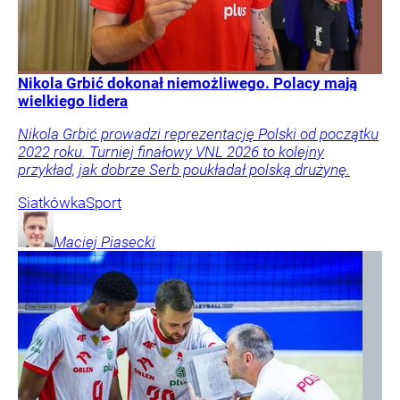
Nikola Grbić dokonał niemożliwego. Polacy mają
wielkiego lidera
Nikola Grbić prowadzi reprezentację Polski od początku
2022 roku. Turniej finałowy VNL 2026 to kolejny
przykład, jak dobrze Serb poukładał polską drużynę.
Siatkówka
Sport
Maciej
Piasecki