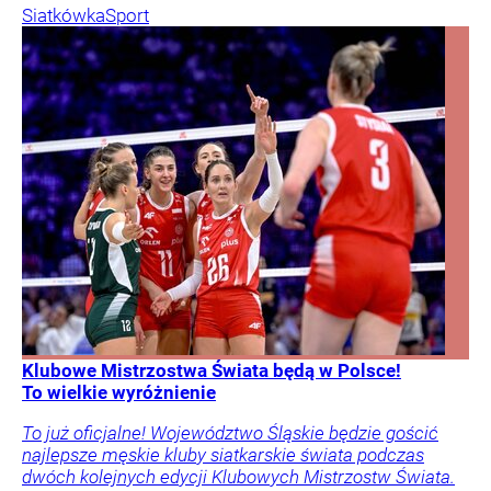
Siatkówka
Sport
Klubowe Mistrzostwa Świata będą w Polsce!
To wielkie wyróżnienie
To już oficjalne! Województwo Śląskie będzie gościć
najlepsze męskie kluby siatkarskie świata podczas
dwóch kolejnych edycji Klubowych Mistrzostw Świata.