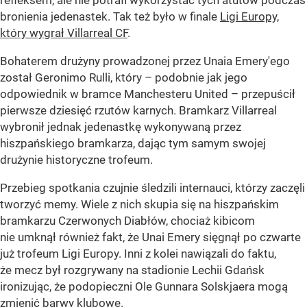
refleksem, ale nie potrafi wykorzystać tych atutów podczas
bronienia jedenastek. Tak też było w finale
Ligi Europy,
który wygrał Villarreal CF
.
Bohaterem drużyny prowadzonej przez Unaia Emery'ego
został Geronimo Rulli, który – podobnie jak jego
odpowiednik w bramce Manchesteru United – przepuścił
pierwsze dziesięć rzutów karnych. Bramkarz Villarreal
wybronił jednak jedenastkę wykonywaną przez
hiszpańskiego bramkarza, dając tym samym swojej
drużynie historyczne trofeum.
Przebieg spotkania czujnie śledzili internauci, którzy zaczęli
tworzyć memy. Wiele z nich skupia się na hiszpańskim
bramkarzu Czerwonych Diabłów, chociaż kibicom
nie umknął również fakt, że Unai Emery sięgnął po czwarte
już trofeum Ligi Europy. Inni z kolei nawiązali do faktu,
że mecz był rozgrywany na stadionie Lechii Gdańsk
ironizując, że podopieczni Ole Gunnara Solskjaera mogą
zmienić barwy klubowe.