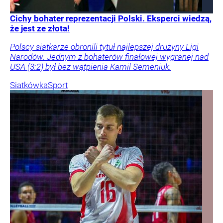
Cichy bohater reprezentacji Polski. Eksperci wiedzą,
że jest ze złota!
Polscy siatkarze obronili tytuł najlepszej drużyny Ligi
Narodów. Jednym z bohaterów finałowej wygranej nad
USA (3:2) był bez wątpienia Kamil Semeniuk.
Siatkówka
Sport