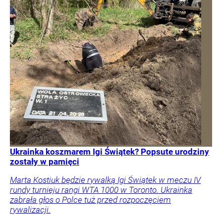
Ukrainka koszmarem Igi Świątek? Popsute urodziny
zostały w pamięci
Marta Kostiuk będzie rywalką Igi Świątek w meczu IV
rundy turnieju rangi WTA 1000 w Toronto. Ukrainka
zabrała głos o Polce tuż przed rozpoczęciem
rywalizacji.