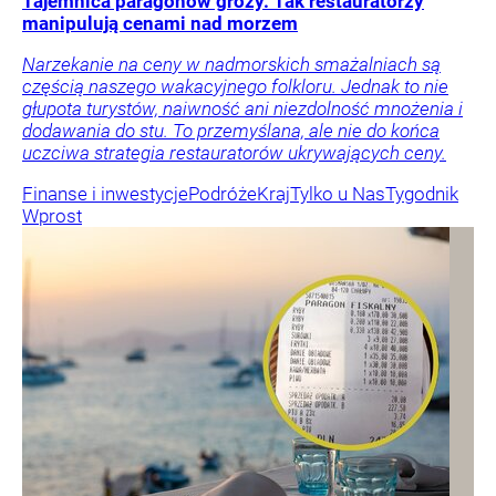
Tajemnica paragonów grozy. Tak restauratorzy
manipulują cenami nad morzem
Narzekanie na ceny w nadmorskich smażalniach są
częścią naszego wakacyjnego folkloru. Jednak to nie
głupota turystów, naiwność ani niezdolność mnożenia i
dodawania do stu. To przemyślana, ale nie do końca
uczciwa strategia restauratorów ukrywających ceny.
Finanse i inwestycje
Podróże
Kraj
Tylko u Nas
Tygodnik
Wprost