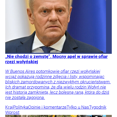
„Nie chodzi o zemstę”. Mocny apel w sprawie ofiar
rzezi wołyńskiej
W Buenos Aires potomkowie ofiar rzezi wołyńskiej
wciąż pokazują rodzinne zdjęcia i listy, wspominając
bliskich zamordowanych z niezwykłym okrucieństwem.
Ich dramat przypomina, że dla wielu rodzin Wołyń nie
jest historią zamkniętą, lecz bolesną raną, która do dziś
nie została zagojona.
Kraj
Polityka
Opinie i komentarze
Tylko u Nas
Tygodnik
Wprost