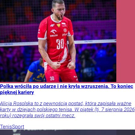
Polka wróciła po udarze i nie kryła wzruszenia. To koniec
pięknej kariery
Alicja Rosolska to z pewnością postać, która zapisała ważne
karty w dziejach polskiego tenisa. W piątek (tj. 7 sierpnia 2026
roku) rozegrała swój ostatni mecz.
Tenis
Sport