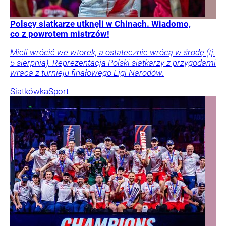
Polscy siatkarze utknęli w Chinach. Wiadomo,
co z powrotem mistrzów!
Mieli wrócić we wtorek, a ostatecznie wrócą w środę (tj.
5 sierpnia). Reprezentacja Polski siatkarzy z przygodami
wraca z turnieju finałowego Ligi Narodów.
Siatkówka
Sport