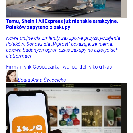
Temu, Shein i AliExpress już nie takie atrakcyjne.
Polaków zapytano o zakupy
Nowe unijne cła zmieniły zakupowe przyzwyczajenia
Polaków. Sondaż dla „Wprost” pokazuje, że niemal
połowa badanych ograniczyła zakupy na azjatyckich
platformach.
Firmy i rynki
Gospodarka
Twój portfel
Tylko u Nas
Beata Anna
Święcicka