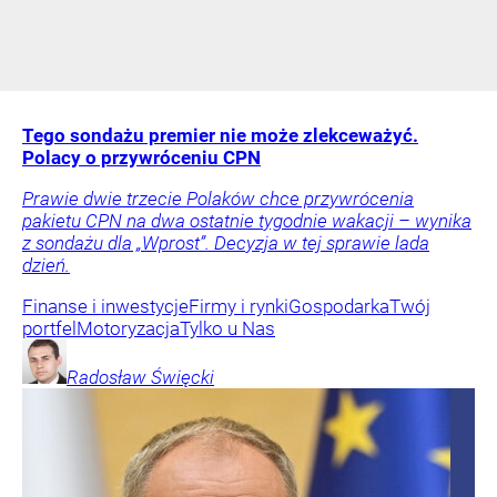
Tego sondażu premier nie może zlekceważyć.
Polacy o przywróceniu CPN
Prawie dwie trzecie Polaków chce przywrócenia
pakietu CPN na dwa ostatnie tygodnie wakacji – wynika
z sondażu dla „Wprost”. Decyzja w tej sprawie lada
dzień.
Finanse i inwestycje
Firmy i rynki
Gospodarka
Twój
portfel
Motoryzacja
Tylko u Nas
Radosław
Święcki