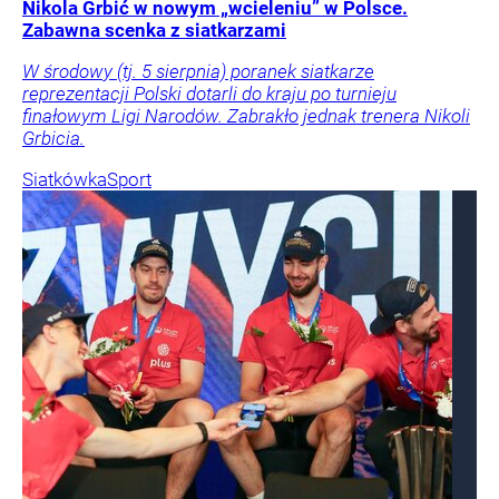
Nikola Grbić w nowym „wcieleniu” w Polsce.
Zabawna scenka z siatkarzami
W środowy (tj. 5 sierpnia) poranek siatkarze
reprezentacji Polski dotarli do kraju po turnieju
finałowym Ligi Narodów. Zabrakło jednak trenera Nikoli
Grbicia.
Siatkówka
Sport