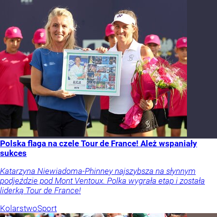
Polska flaga na czele Tour de France! Ależ wspaniały
sukces
Katarzyna Niewiadoma-Phinney najszybsza na słynnym
podjeździe pod Mont Ventoux. Polka wygrała etap i została
liderką Tour de France!
Kolarstwo
Sport