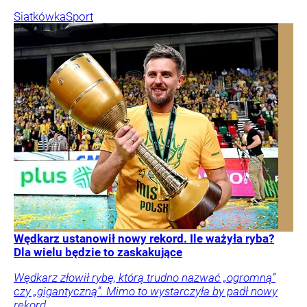
Siatkówka
Sport
Wędkarz ustanowił nowy rekord. Ile ważyła ryba?
Dla wielu będzie to zaskakujące
Wędkarz złowił rybę, którą trudno nazwać „ogromną”
czy „gigantyczną”. Mimo to wystarczyła by padł nowy
rekord.