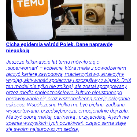
Cicha epidemia wśród Polek. Dane naprawdę
niepokoją
Jeszcze kilkanaście lat temu mówiło się o
„superwoman” – kobiecie, która miała z powodzeniem
łączyć karierę zawodową, macierzyństwo, atrakcyjny
wygląd, aktywność społeczną i szczęśliwy związek. Dziś
ten model nie tylko nie zniknął, ale został spotęgowany
przez media społecznościowe, kulturę nieustannego
porównywania się oraz wszechobecną presję osiągania
sukcesu. Współczesna Polka ma być piękna, zadbana,
wysportowana, przedsiębiorcza, emocjonalnie dojrzała.
Ma być dobrą matką, partnerką i przyjaciółką. A jeśli nie
spełnia wszystkich tych oczekiwań, często sama staje
się swoim najsurowszym sędzią.