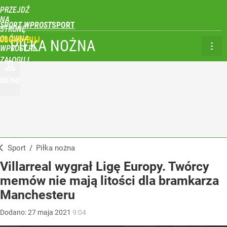
PRZEJDŹ
NA
SPORT WPROST
STRONĘ
GŁÓWNĄ
UBSKRYBUJ
PIŁKA NOŻNA
WPROST.PL
ZALOGUJ
MENU
Sport
/
Piłka nożna
Villarreal wygrał Ligę Europy. Twórcy
memów nie mają litości dla bramkarza
Manchesteru
Dodano:
27
maja
2021
9:04