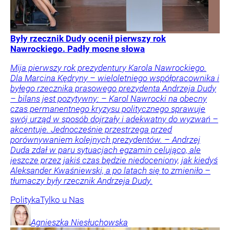
Były rzecznik Dudy ocenił pierwszy rok
Nawrockiego. Padły mocne słowa
Mija pierwszy rok prezydentury Karola Nawrockiego.
Dla Marcina Kędryny – wieloletniego współpracownika i
byłego rzecznika prasowego prezydenta Andrzeja Dudy
– bilans jest pozytywny: – Karol Nawrocki na obecny
czas permanentnego kryzysu politycznego sprawuje
swój urząd w sposób dojrzały i adekwatny do wyzwań –
akcentuje. Jednocześnie przestrzega przed
porównywaniem kolejnych prezydentów. – Andrzej
Duda zdał w paru sytuacjach egzamin celująco, ale
jeszcze przez jakiś czas będzie niedoceniony, jak kiedyś
Aleksander Kwaśniewski, a po latach się to zmieniło –
tłumaczy były rzecznik Andrzeja Dudy.
Polityka
Tylko u Nas
Agnieszka
Niesłuchowska