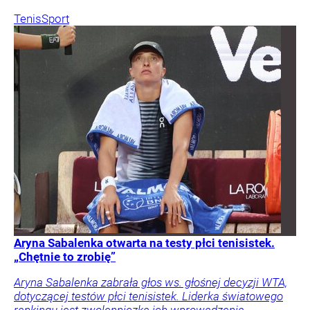
Tenis
Sport
Aryna Sabalenka otwarta na testy płci tenisistek.
„Chętnie to zrobię”
Aryna Sabalenka zabrała głos ws. głośnej decyzji WTA,
dotyczącej testów płci tenisistek. Liderka światowego