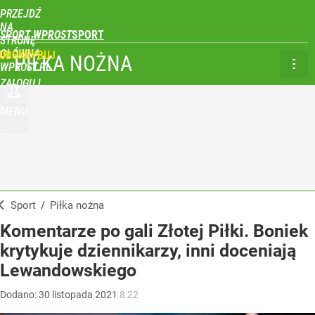
PRZEJDŹ
NA
SPORT WPROST
STRONĘ
GŁÓWNĄ
UBSKRYBUJ
PIŁKA NOŻNA
WPROST.PL
ZALOGUJ
MENU
Sport
/
Piłka nożna
Komentarze po gali Złotej Piłki. Boniek
krytykuje dziennikarzy, inni doceniają
Lewandowskiego
Dodano:
30
listopada
2021
8:22