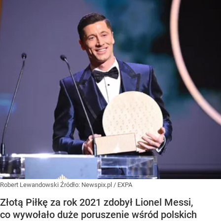
Robert Lewandowski
Źródło:
Newspix.pl
/
EXPA
Złotą Piłkę za rok 2021 zdobył Lionel Messi,
co wywołało duże poruszenie wśród polskich