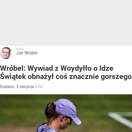
Autor:
Jan Wróbel
Wróbel: Wywiad z Woydyłło o Idze
Świątek obnażył coś znacznie gorszego
Dodano:
5
sierpnia
6:08