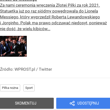
Za nami ceremonia wręczenia Złotej Piłki za rok 2021.
Statuetka już po raz siódmy powędrowała do Lionela
Messiego, który wyprzedził Roberta Lewandowskiego
i Jorginho. Polak ma prawo odczuwać niedosyt, ponieważ
nie dość, że wielu kibiców...
Źródło:
WPROST.pl
/
Twitter
Piłka nożna
Sport
SKOMENTUJ
UDOSTĘPNIJ