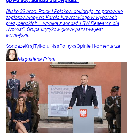
go Polacy. Sondaż dla „Wprost”
Blisko 39 proc. Polek i Polaków deklaruje, że ponownie
zagłosowałoby na Karola Nawrockiego w wyborach
prezydenckich – wynika z sondażu SW Research dla
„Wprost”. Grupa krytyków głowy państwa jest
liczniejsza.
Sondaże
Kraj
Tylko u Nas
Polityka
Opinie i komentarze
Magdalena
Frindt