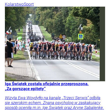
Kolarstwo
Sport
Iga Świątek została oficjalnie przeproszona.
„Za gorszące epitety”
Wizyta Ewa Woydyłło na kanale „Trzeci Serwis” odbiła
się szerokim echem. Znana psycholog w zaskakujący
sposób oceniła m.in. Igę Świątek oraz Arynę Sabalenkę.