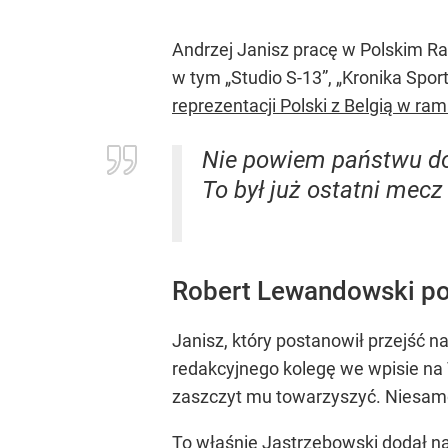
Andrzej Janisz pracę w Polskim Rad
w tym „Studio S-13”, „Kronika Spo
reprezentacji Polski z Belgią w ra
Nie powiem państwu do 
To był już ostatni mecz
Robert Lewandowski po
Janisz, który postanowił przejść 
redakcyjnego kolegę we wpisie na 
zaszczyt mu towarzyszyć. Niesamo
To właśnie Jastrzębowski dodał na