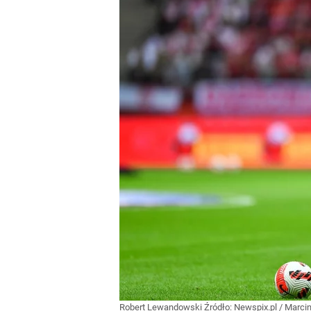
Robert Lewandowski
Źródło:
Newspix.pl
/
Marcin