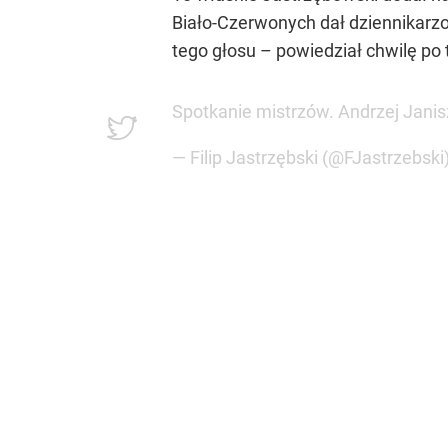
Biało-Czerwonych dał dziennikarz
tego głosu – powiedział chwilę po
Spotkanie mistrzów. Andrzej Jani
— Filip Jastrzębski (@FJastrzebski