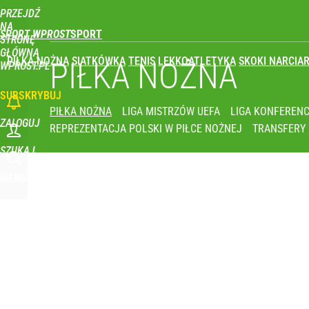
PRZEJDŹ
Udostępnij
0
Skomentuj
NA
SPORT WPROST
STRONĘ
GŁÓWNĄ
PIŁKA NOŻNA
SIATKÓWKA
TENIS
LEKKOATLETYKA
SKOKI NARCIAR
PIŁKA NOŻNA
WPROST.PL
SUBSKRYBUJ
PIŁKA NOŻNA
LIGA MISTRZÓW UEFA
LIGA KONFERENC
ZALOGUJ
REPREZENTACJA POLSKI W PIŁCE NOŻNEJ
TRANSFERY
SZUKAJ
MENU