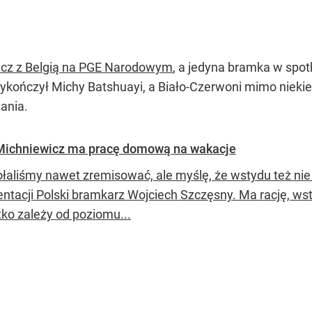
ecz z Belgią na PGE Narodowym
, a jedyna bramka w spot
kończył Michy Batshuayi, a Biało-Czerwoni mimo niekie
ania.
. Michniewicz ma pracę domową na wakacje
ołaliśmy nawet zremisować, ale myślę, że wstydu też n
ntacji Polski bramkarz Wojciech Szczęsny. Ma rację, wsty
ko zależy od poziomu...