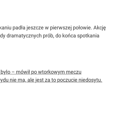
kaniu padła jeszcze w pierwszej połowie. Akcję
dy dramatycznych prób, do końca spotkania
ie było – mówił po wtorkowym meczu
du nie ma, ale jest za to poczucie niedosytu.