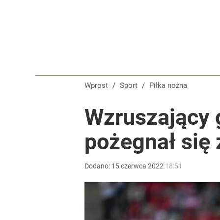
Wprost
/
Sport
/
Piłka nożna
Wzruszający 
pożegnał się
Dodano:
15
czerwca
2022
18:51