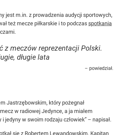
ny jest m.in. z prowadzenia audycji sportowych,
wał też mecze piłkarskie i to podczas
spotkania
aczami.
ć z meczów reprezentacji Polski.
gie, długie lata
– powiedział.
ipem Jastrzębowskim, który pożegnał
 mecz w radiowej Jedynce, a ja miałem
i jedyny w swoim rodzaju człowiek”
– napisał.
spotkał się z Robertem Lewandowskim. Kapitan