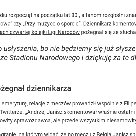
iu rozpoczął na początku lat 80., a fanom rozgłośni zna
rtowa” czy „Przy muzyce o sporcie”. Dziennikarz komento
mach czwartej kolejki Ligi Narodów
pożegnał się ze słuch
usłyszenia, bo nie będziemy się już słysze
 ze Stadionu Narodowego i dziękuję za te dłu
żegnał dziennikarza
na emeryturę, relacje z meczów prowadził wspólnie z Fil
Twitterze.
„Andrzej Janisz skomentował właśnie ostatni
wity sprawozdawca, ale przede wszystkim niesamowity 
granie, na którym widać, że po meczu z Belgią Janisz 