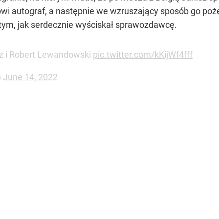
owi autograf, a następnie we wzruszający sposób go poż
 tym, jak serdecznie wyściskał sprawozdawcę.
sz i Robert Lewandowski
pic.twitter.com/kKijWf4fff
)
June 14, 2022