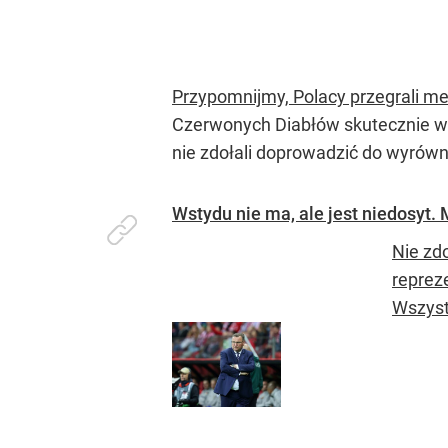
Przypomnijmy, Polacy przegrali m
Czerwonych Diabłów skutecznie wy
nie zdołali doprowadzić do wyrówn
Wstydu nie ma, ale jest niedosyt
Nie zd
repreze
Wszyst