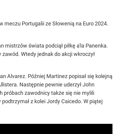
 w meczu Portugalii ze Słowenią na Euro 2024.
an mistrzów świata podciął piłkę a'la Panenka.
y zawód. Wtedy jednak do akcji wkroczył
n Alvarez. Później Martinez popisał się kolejną
llistera. Następnie pewnie uderzył John
 próbach zawodnicy także się nie mylili
w podtrzymał z kolei Jordy Caicedo. W piątej