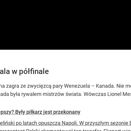
la w półfinale
na zagra ze zwycięzcą pary Wenezuela – Kanada. Nie mo
nada była rywalem mistrzów świata. Wówczas Lionel Messi
lepszy? Były piłkarz jest przekonany
Zieliński po latach opuszcza Napoli. W przyszłym sezoni