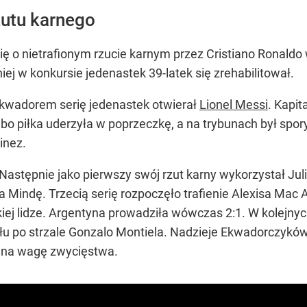
rzutu karnego
ię o nietrafionym rzucie karnym przez Cristiano Ronaldo
ej w konkursie jedenastek 39-latek się zrehabilitował.
Ekwadorem serię jedenastek otwierał
Lionel Messi
. Kapit
 bo piłka uderzyła w poprzeczkę, a na trybunach był spor
inez.
stępnie jako pierwszy swój rzut karny wykorzystał Julia
 Mindę. Trzecią serię rozpoczęło trafienie Alexisa Mac A
ej lidze. Argentyna prowadziła wówczas 2:1. W kolejnych
finału po strzale Gonzalo Montiela. Nadzieje Ekwadorczykó
la na wagę zwycięstwa.