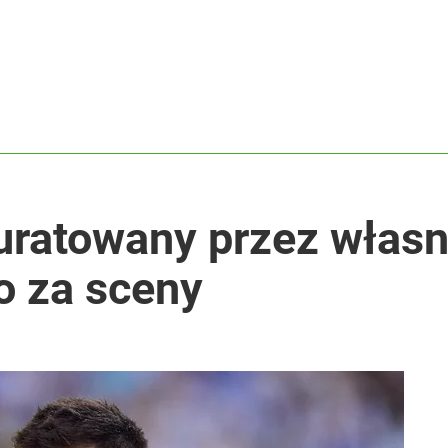
 uratowany przez włas
o za sceny