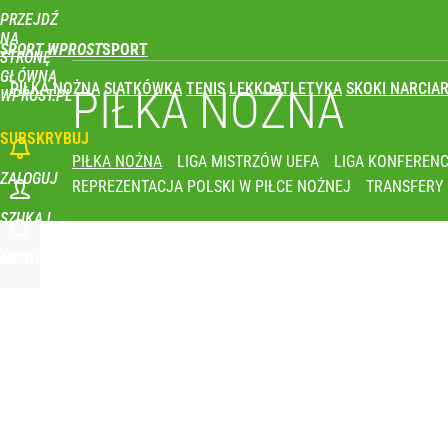
PRZEJDŹ
Udostępnij
1
Skomentuj
NA
SPORT WPROST
STRONĘ
GŁÓWNĄ
PIŁKA NOŻNA
SIATKÓWKA
TENIS
LEKKOATLETYKA
SKOKI NARCIAR
PIŁKA NOŻNA
WPROST.PL
SUBSKRYBUJ
PIŁKA NOŻNA
LIGA MISTRZÓW UEFA
LIGA KONFERENC
ZALOGUJ
REPREZENTACJA POLSKI W PIŁCE NOŻNEJ
TRANSFERY
SZUKAJ
MENU